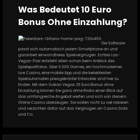
Was Bedeutet 10 Euro
Bonus Ohne Einzahlung?
Die Software
passt sich automatisch jedem Smartphone an und
garantiert einwandfreies Spielvergnügen. Echtes Las-
Vegas-Flair entsteht allein schon beim Anblick des
Spieleportfolios. Über 3.000 Games, ein hochmodernes
Live Casino, eine mobile App und die beliebtesten
Spielautomaten preisgekrönter Entwickler sind hier zu
finden. Mit dem Vulkan Vegas 25 Euro Bonus ohne
Einzahlung können Sie ganz ohne Risiko einen Blick auf
das umfangreiche Angebot werfen und sich von diesem
Online Casino überzeugen. Sie wollen nicht zu viel riskieren
und verzichten dafür auf das Vergnügen an Casino Slots
und Co.