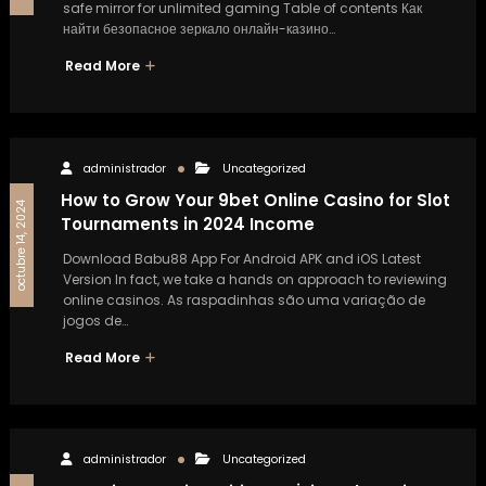
safe mirror for unlimited gaming Table of contents Как
найти безопасное зеркало онлайн-казино…
Read More
administrador
Uncategorized
How to Grow Your 9bet Online Casino for Slot
octubre 14, 2024
Tournaments in 2024 Income
Download Babu88 App For Android APK and iOS Latest
Version In fact, we take a hands on approach to reviewing
online casinos. As raspadinhas são uma variação de
jogos de…
Read More
administrador
Uncategorized