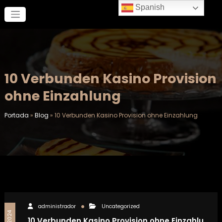
Saltar
Spanish
al
contenido
10 Verbunden Kasino Provision
ohne Einzahlung
Portada
»
Blog
»
10 Verbunden Kasino Provision ohne Einzahlung
administrador
Uncategorized
10 Verbunden Kasino Provision ohne Einzahlu