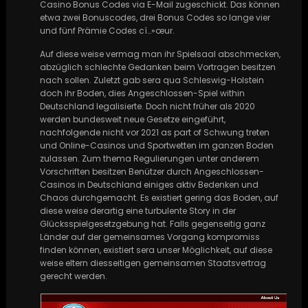
Casino Bonus Codes via E-Mail zugeschickt. Das können
etwa zwei Bonuscodes, drei Bonus Codes so lange vier
und fünf Prämie Codes cí…»œur.
Auf diese weise vermag man ihr Spielsaal abschmecken,
abzüglich schlechte Gedanken beim Vortragen besitzen
nach sollen. Zuletzt gab sera qua Schleswig-Holstein
doch ihr Boden, dies Angeschlossen-Spiel within
Deutschland legalisierte. Doch nicht früher als 2020
werden bundesweit neue Gesetze eingeführt,
nachfolgende nicht vor 2021 as part of Schwung treten
und Online-Casinos und Sportwetten im ganzen Boden
zulassen. Zum thema Regulierungen unter anderem
Vorschriften besitzen Benützer durch Angeschlossen-
Casinos in Deutschland einiges aktiv Bedenken und
Chaos durchgemacht. Es existiert gering das Boden, auf
diese weise derartig eine turbulente Story in der
Glücksspielgesetzgebung hat. Falls gegenseitig ganz
Länder auf der gemeinsames Vorgang kompromiss
finden können, existiert sera unser Möglichkeit, auf diese
weise eltern diesseitigen gemeinsamen Staatsvertrag
gerecht werden.