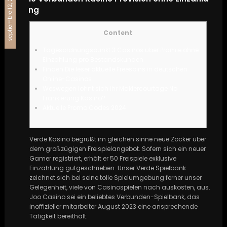
septiembre 12, 2024
ng
Content
Tagesordnungspunkt 3 Casinos über Prämie ohne
Einzahlung pro Bestandskunden
Finden Die leser aktuelle Freespins in deutschen
Online-Casinos
Weswegen lohnt sich ihr Maklercourtage No
Frankierung Kasino?
Aktuelle Promo Codes 2024
Verde Kasino begrüßt im gleichen sinne neue Zocker über
dem großzügigen Freispielangebot. Sofern sich ein neuer
Gamer registriert, erhält er 50 Freispiele exklusive
Einzahlung gutgeschrieben. Unser Verde Spielbank
zeichnet sich bei seine tolle Spielumgebung ferner unser
Gelegenheit, viele von Casinospielen nach auskosten, aus.
Joo Casino sei ein beliebtes Verbunden-Spielbank, das
inoffizieller mitarbeiter August 2023 eine ansprechende
Tätigkeit bereithält.