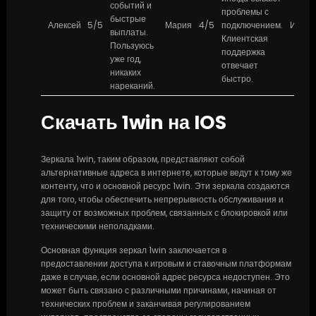
событий и
проблемы с
быстрые
Алексей
5/5
Мария
4/5
подключением.
Иван
выплаты.
Клиентская
Пользуюсь
поддержка
уже год,
отвечает
никаких
быстро.
нареканий.
Скачать 1win на IOS
Зеркала 1win, таким образом, представляют собой
альтернативные адреса в интернете, которые ведут к тому же
контенту, что и основной ресурс 1win. Эти зеркала создаются
для того, чтобы обеспечить непрерывность обслуживания и
защиту от возможных проблем, связанных с блокировкой или
техническими неполадками.
Основная функция зеркал 1win заключается в
предоставлении доступа к игровым и ставочным платформам
даже в случае, если основной адрес ресурса недоступен. Это
может быть связано с различными причинами, начиная от
технических проблем и заканчивая регулированием