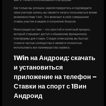
Как только вы успешно зарегистрируетесь и подтвердите
свою учетную запись, вы сможете начать пользоваться всеми
возможностями 1 win. Это включает в себя совершение
ставок, участие в акциях и получение бонусов.
Регистрация на 1 вин – это простой и понятный процесс,
который открывает доступ к обширному функционалу
платформы для ставок. Следуя этим шагам, вы быстро
станете частью сообщества и сможете полностью
использовать все преимущества сервиса.
1Win на Андроид: скачать
и установиться
приложение на телефон –
Ставки на спорт с 1Вин
Андроид