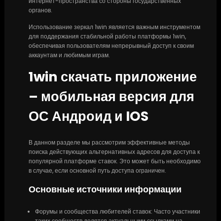
интернет-пространства со стороны государственных
органов.
Использование зеркал 1win является важным инструментом
для поддержания стабильной работы платформы 1win,
обеспечивая пользователям непрерывный доступ к своим
аккаунтам и любимым играм.
1win скачать приложение
– мобильная версия для
ОС Андроид и IOS
В данном разделе мы рассмотрим эффективные методы
поиска действующих альтернативных адресов для доступа к
популярной платформе ставок. Это может быть необходимо
в случае, если основной путь доступа ограничен.
Основные источники информации
Форумы и сообщества любителей ставок: Часто участники
таких сообществ делятся актуальными ссылками на