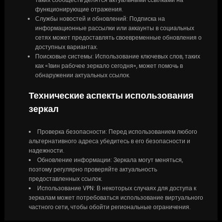
функционирующие отражения.
Службы новостей и обновлений: Подписка на
информационные рассылки или аккаунты в социальных
сетях может предоставлять своевременные обновления о
доступных вариантах.
Поисковые системы: Использование ключевых слов, таких
как «1вин рабочее зеркало сегодня», может помочь в
обнаружении актуальных ссылок.
Технические аспекты использования
зеркал
Проверка безопасности: Перед использованием любого
альтернативного адреса убедитесь в его безопасности и
надежности.
Обновление информации: Зеркала могут меняться,
поэтому регулярно проверяйте актуальность
предоставленных ссылок.
Использование VPN: В некоторых случаях для доступа к
зеркалам может потребоваться использование виртуального
частного сети, чтобы обойти региональные ограничения.