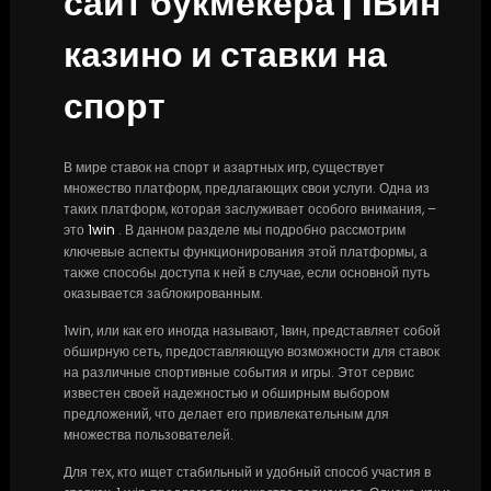
сайт букмекера | 1Вин
казино и ставки на
спорт
В мире ставок на спорт и азартных игр, существует
множество платформ, предлагающих свои услуги. Одна из
таких платформ, которая заслуживает особого внимания, –
это
1win
. В данном разделе мы подробно рассмотрим
ключевые аспекты функционирования этой платформы, а
также способы доступа к ней в случае, если основной путь
оказывается заблокированным.
1win, или как его иногда называют, 1вин, представляет собой
обширную сеть, предоставляющую возможности для ставок
на различные спортивные события и игры. Этот сервис
известен своей надежностью и обширным выбором
предложений, что делает его привлекательным для
множества пользователей.
Для тех, кто ищет стабильный и удобный способ участия в