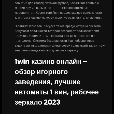
событий для ставок, включая футбол, баскетбол, теннис и
многие другие виды спорта, а также неспортивные
мероприятия. Кроме того, 1вин предоставляет возможности
для игры в казино, лотереи и другие развлекательные игры.
В рамках этого веб-ресурса также предусмотрена система
бонусов и лояльности, которая позволяет пользователям
получать дополнительные выгоды от их активности на
платформе. Система безопасности 1 вин обеспечивает
защиту личных данных и финансовых транзакций, гарантируя
тем самым надежность и доверие к сервису.
1win казино онлайн –
обзор игорного
заведения, лучшие
автоматы 1 вин, рабочее
зеркало 2023