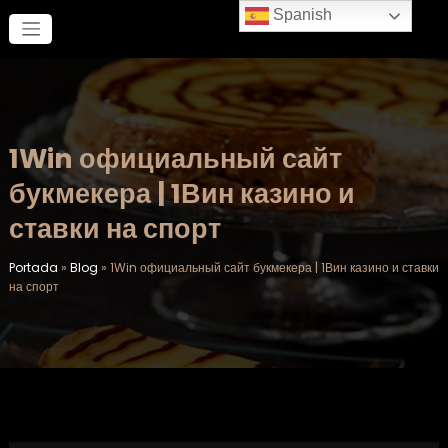
Saltar
Spanish
al
contenido
1Win официальный сайт
букмекера | 1Вин казино и
ставки на спорт
Portada
»
Blog
»
1Win официальный сайт букмекера | 1Вин казино и ставки
на спорт