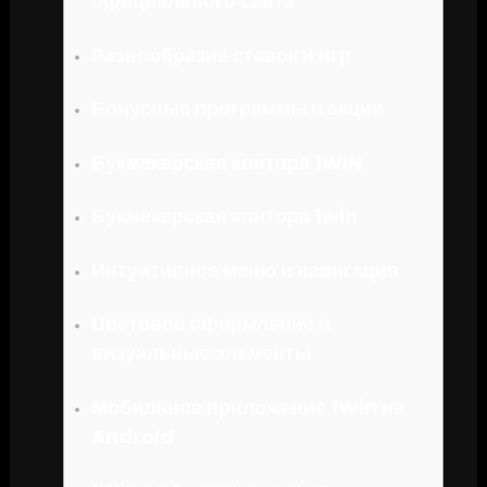
официального сайта
Разнообразие ставок и игр
Бонусные программы и акции
Букмекерская контора 1WIN
Букмекерская контора 1win
Интуитивное меню и навигация
Цветовое оформление и
визуальные элементы
Мобильное приложение 1Win на
Android