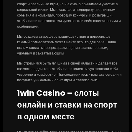
спорт и различные игры, но и активно принимаем участие в
социальной жизни. Мы оказываем поддержку спортивным
событиям и командам, проводим конкурсы и розыгрыши,
чтобы наши пользователи чувствовали себя вовлеченными и
особенными.
Мы создаем атмосферу взаимодействия и доверия, где
каждый пользователь может найти что-то для себя. Наша
цель – сделать процесс размещения ставок простым,
удобным и захватывающим.
Мы стремимся быть лучшими в своей области и делаем все
возможное для того, чтобы наши клиенты чувствовали себя
уверенно и комфортно. Присоединяйтесь к нам уже сегодня и
получите уникальный опыт игры и ставок с 1win!
1win Casino – слоты
онлайн и ставки на спорт
в одном месте