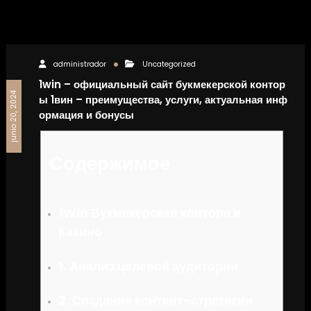
administrador
Uncategorized
1win – официальный сайт букмекерской контор
junio 20, 2024
ы 1вин – преимущества, услуги, актуальная инф
ормация и бонусы
Содержимое
1Win Букмекерская контора и
Казино
1. Анализ целевой аудитории
2. Создание контент-стратегии