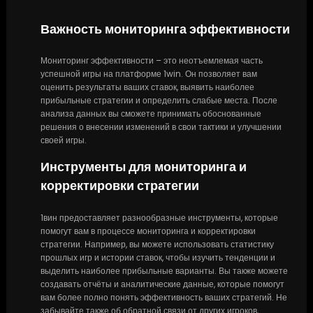
Важность мониторинга эффективности
Мониторинг эффективности – это неотъемлемая часть
успешной игры на платформе 1win. Он позволяет вам
оценить результаты ваших ставок, выявить наиболее
прибыльные стратегии и определить слабые места. После
анализа данных вы сможете принимать обоснованные
решения о внесении изменений в свои тактики и улучшении
своей игры.
Инструменты для мониторинга и
корректировки стратегии
1вин предоставляет разнообразные инструменты, которые
помогут вам в процессе мониторинга и корректировки
стратегии. Например, вы можете использовать статистику
прошлых игр и истории ставок, чтобы изучить тенденции и
выделить наиболее прибыльные варианты. Вы также можете
создавать отчёты и аналитические данные, которые помогут
вам более полно понять эффективность ваших стратегий. Не
забывайте также об обратной связи от других игроков,