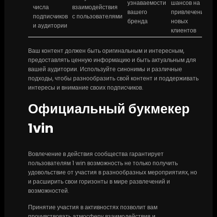
узнаваемости
шансов на
числа
взаимодействия
д
вашего
привлечение
подписчиков
с пользователями
э
бренда
новых
и аудитории
клиентов
Ваш контент должен быть оригинальным и интересным,
предоставлять ценную информацию и быть актуальным для
вашей аудитории. Используйте синонимы и различные
подходы, чтобы разнообразить свой контент и поддерживать
интересы и внимание своих подписчиков.
Официальный букмекер
1vin
Вовлечение в действия сообщества гарантирует
пользователям 1 win возможность не только получить
удовольствие от участия в разнообразных мероприятиях, но
и расширить свои горизонты в мире развлечений и
возможностей.
Принятие участия в активностях позволит вам
прочувствовать атмосферу взаимодействия и