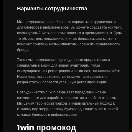
Варианты сотрудничества
Мы предлагаем разнообразные варианты сотрудничества
для блогеров и инфлюенсеров. Вы можете создавать контент,
посвященный 1win, его возможностям и преимуществам. Будь
то обзоры, рекомендации или иные форматы, ваш контент
поможет привлечь новых клиентов и повысить узнаваемость
бренда.
Также мы предлагаем индивидуальные предложения и
специальные акции для вашей аудитории, чтобы
стимулировать их регистрацию и активность на нашем сайте.
Наша команда с готовностью поможет вам совместно
разработать и провести успешную рекламную акцию.
Сотрудничество с 1win открывает перед вами новые
возможности для заработка и развития вашей платформы.
Мы ценим творческий подход и индивидуальный подход к
каждому партнеру, поэтому будем рады видеть вас в нашей
команде блогеров и инфлюенсеров!
1win промокод