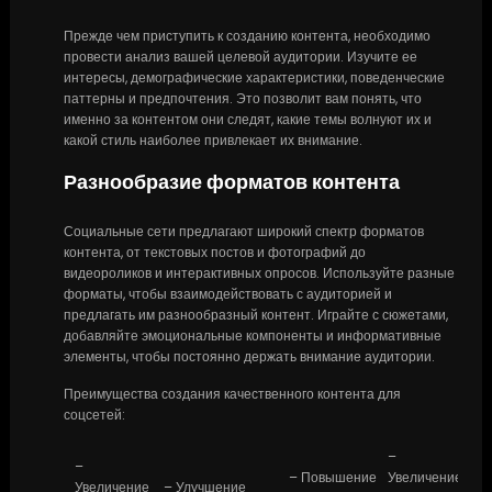
Прежде чем приступить к созданию контента, необходимо
провести анализ вашей целевой аудитории. Изучите ее
интересы, демографические характеристики, поведенческие
паттерны и предпочтения. Это позволит вам понять, что
именно за контентом они следят, какие темы волнуют их и
какой стиль наиболее привлекает их внимание.
Разнообразие форматов контента
Социальные сети предлагают широкий спектр форматов
контента, от текстовых постов и фотографий до
видеороликов и интерактивных опросов. Используйте разные
форматы, чтобы взаимодействовать с аудиторией и
предлагать им разнообразный контент. Играйте с сюжетами,
добавляйте эмоциональные компоненты и информативные
элементы, чтобы постоянно держать внимание аудитории.
Преимущества создания качественного контента для
соцсетей:
–
–
– Повышение
Увеличение
Увеличение
– Улучшение
–