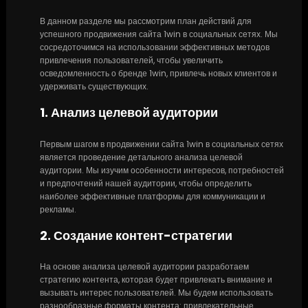
В данном разделе мы рассмотрим план действий для
успешного продвижения сайта 1win в социальных сетях. Мы
сосредоточимся на использовании эффективных методов
привлечения пользователей, чтобы увеличить
осведомленность о бренде 1win, привлечь новых клиентов и
удерживать существующих.
1. Анализ целевой аудитории
Первым шагом в продвижении сайта 1win в социальных сетях
является проведение детального анализа целевой
аудитории. Мы изучим особенности интересов, потребностей
и предпочтений нашей аудитории, чтобы определить
наиболее эффективные платформы для коммуникации и
рекламы.
2. Создание контент-стратегии
На основе анализа целевой аудитории разработаем
стратегию контента, которая будет привлекать внимание и
вызывать интерес пользователей. Мы будем использовать
разнообразные форматы контента: привлекательные