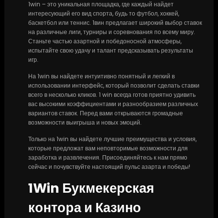
1win – это уникальная площадка, где каждый найдет
интересующий его вид спорта, будь то футбол, хоккей,
баскетбол или теннис. 1вин предлагает широкий выбор ставок
на различные лиги, турниры и соревнования по всему миру.
Станьте частью азартной и победоносной атмосферы,
испытайте свою удачу и талант предсказывать результаты
игр.
На 1win вы найдете интуитивно понятный и легкий в
использовании интерфейс, который позволит сделать ставки
всего в несколько кликов. 1 win всегда готов приятно удивить
вас высокими коэффициентами и разнообразием различных
вариантов ставок. Перед вами открываются громадные
возможности выигрыша и новых эмоций.
Только на 1win вы найдете лучшие преимущества и условия,
которые предложат вам неповторимые возможности для
заработка и развлечения. Присоединяйтесь к нам прямо
сейчас и почувствуйте настоящий пульс азарта и победы!
1Win Букмекерская
контора и Казино