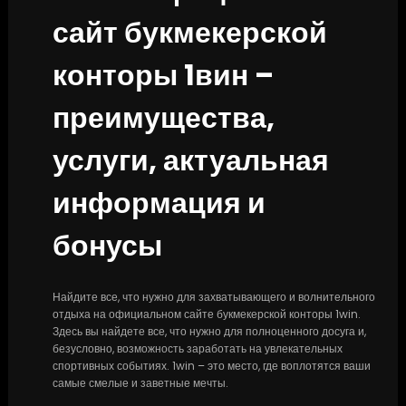
сайт букмекерской
конторы 1вин –
преимущества,
услуги, актуальная
информация и
бонусы
Найдите все, что нужно для захватывающего и волнительного
отдыха на официальном сайте букмекерской конторы 1win.
Здесь вы найдете все, что нужно для полноценного досуга и,
безусловно, возможность заработать на увлекательных
спортивных событиях. 1win – это место, где воплотятся ваши
самые смелые и заветные мечты.