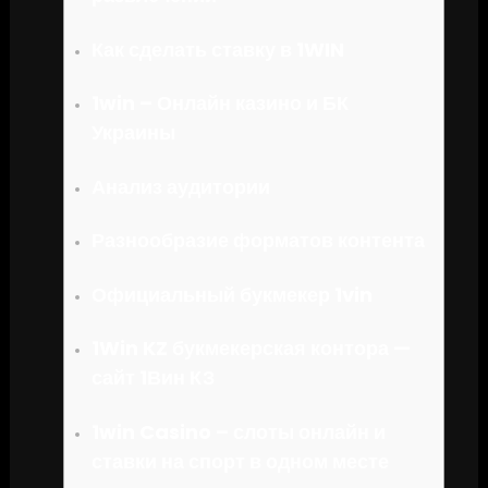
Как сделать ставку в 1WIN
1win – Онлайн казино и БК
Украины
Анализ аудитории
Разнообразие форматов контента
Официальный букмекер 1vin
1Win KZ букмекерская контора —
сайт 1Вин КЗ
1win Casino – слоты онлайн и
ставки на спорт в одном месте