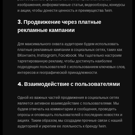
изображения, информативные статьи, видеообзоры, конкурсы
и акции, чтобы донести ценность и преимущества 1win.
3. Продвижение через платные
рекламные кампании
Для максимального охвата аудитории будем использовать
платные рекламные кампании в социальных сетях, таких как
ВКонтакте, Instagram, Facebook. Мы тщательно настроим
таргетированную рекламу, чтобы достигнуть наиболее
подходящих пользователей с использованием ключевых слов,
интересов и географической принадлежности.
4. Взаимодействие с пользователями
Одной из важных частей продвижения в социальных сетях
является активное взаимодействие с пользователями. Мы
будем отвечать на комментарии и сообщения, проводить
опросы и оповещать пользователей о последних новостях и
акциях. Таким образом, мы создадим прочные связи с нашей
аудиторией и укрепим ее лояльность к бренду 1win.