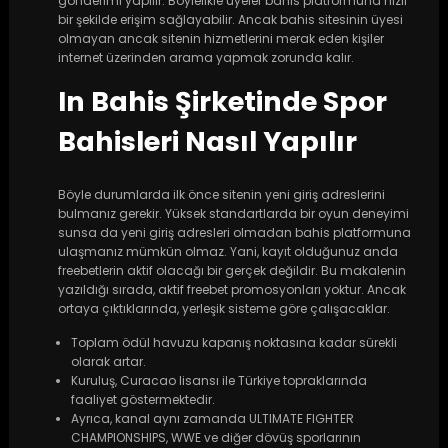
gönderimi yapılır. Böylelikle üyeler bahis platformuna hızlı
bir şekilde erişim sağlayabilir. Ancak bahis sitesinin üyesi
olmayan ancak sitenin hizmetlerini merak eden kişiler
internet üzerinden arama yapmak zorunda kalır.
In Bahis Şirketinde Spor
Bahisleri Nasıl Yapılır
Böyle durumlarda ilk önce sitenin yeni giriş adreslerini
bulmanız gerekir. Yüksek standartlarda bir oyun deneyimi
sunsa da yeni giriş adresleri olmadan bahis platformuna
ulaşmanız mümkün olmaz. Yani, kayıt olduğunuz anda
freebetlerin aktif olacağı bir gerçek değildir. Bu makalenin
yazıldığı sırada, aktif freebet promosyonları yoktur. Ancak
ortaya çıktıklarında, yerleşik sisteme göre çalışacaklar.
Toplam ödül havuzu kapanış noktasına kadar sürekli
olarak artar.
Kuruluş, Curacao lisansı ile Türkiye topraklarında
faaliyet göstermektedir.
Ayrıca, kanal aynı zamanda ULTIMATE FIGHTER
CHAMPIONSHIPS, WWE ve diğer dövüş sporlarının