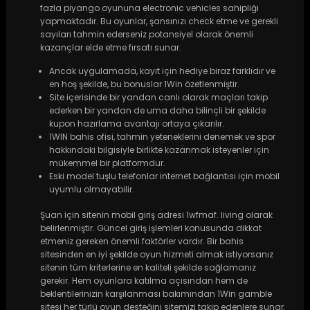
fazla piyango oyununa electronic vehicles sahipliği
yapmaktadır. Bu oyunlar, şansınızı check etme ve gerekli
sayıları tahmin ederseniz potansiyel olarak önemli
kazançlar elde etme fırsatı sunar.
Ancak uygulamada, kayıt için hediye biraz farklıdır ve
en hoş şekilde, bu bonuslar 1Win özetlenmiştir.
Site içerisinde bir yandan canlı olarak maçları takip
ederken bir yandan de uma daha bilinçli bir şekilde
kupon hazırlama avantajı ortaya çıkarılır.
1WIN bahis ofisi, tahmin yeteneklerini denemek ve spor
hakkındaki bilgisiyle birlikte kazanmak isteyenler için
mükemmel bir platformdur.
Eski model tuşlu telefonlar internet bağlantısı için mobil
uyumlu olmayabilir.
Şuan için sitenin mobil giriş adresi 1wfmaf. living olarak
belirlenmiştir. Güncel giriş işlemleri konusunda dikkat
etmeniz gereken önemli faktörler vardır. Bir bahis
sitesinden en iyi şekilde oyun hizmeti almak istiyorsanız
sitenin tüm kriterlerine en kaliteli şekilde sağlamanız
gerekir. Hem oyunlara katılma açısından hem de
beklentilerinizin karşılanması bakımından 1Win gamble
sitesi her türlü oyun desteğini sitemizi takip edenlere sunar.