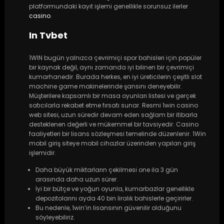
platformundaki kayıt işlemi genellikle sorunsuz ilerler
casino
.
In Tvbet
1WIN bugün yalnızca çevrimiçi spor bahisleri için popüler
bir kaynak değil, aynı zamanda iyi bilinen bir çevrimiçi
kumarhanedir. Burada herkes, en iyi üreticilerin çeşitli slot
machine game makinelerinde şansını deneyebilir.
Müşterilere kapsamlı bir masa oyunları listesi ve gerçek
satıcılarla rekabet etme fırsatı sunar. Resmi 1win casino
web sitesi, uzun süredir devam eden sağlam bir itibarla
desteklenen değerli ve mükemmel bir tavsiyedir. Casino
faaliyetleri bir lisans sözleşmesi temelinde düzenlenir. 1Win
mobil giriş siteye mobil cihazlar üzerinden yapılan giriş
işlemidir.
Daha büyük miktarların çekilmesi one ila 3 gün
arasında daha uzun sürer.
İyi bir bütçe ve yoğun oyunla, kumarbazlar genellikle
depozitolarını ayda 40 bin liralık bahislerle geçirirler.
Bu nedenle, 1win’in lisansının güvenilir olduğunu
söyleyebiliriz.