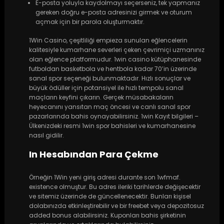
E-posta yoluyla kaydolmayı seçerseniz, tek yapmanız
gereken doğru e-posta adresinizi girmek ve oturum
açmak için bir parola oluşturmaktır.
1Win Casino, çeşitliliği empieza sunulan eğlencelerin
kalitesiyle kumarhane severleri çeken çevrimiçi uzmanınız
olan eğlence platformudur. 1win casino kütüphanesinde
futboldan basketbola ve hentbola kadar 70’in üzerinde
sanal spor seçeneği bulunmaktadır. Hızlı sonuçlar ve
büyük ödüller için potansiyel ile hızlı tempolu sanal
maçların keyfini çıkarın. Gerçek müsabakaların
heyecanını yansıtan maç öncesi ve canlı sanal spor
pazarlarında bahis oynayabilirsiniz. 1win Kayıt bilgileri –
Ülkenizdeki resmi 1win spor bahisleri ve kumarhanesine
nasıl gidilir.
In Hesabından Para Çekme
Örneğin 1Win yeni giriş adresi durante son 1wfmaf.
existence olmuştur. Bu adres ileriki tarihlerde değişecektir
ve sitemiz üzerinde de güncellenecektir. Bunları kişisel
dolabınızda etkinleştirebilir ve bir freebet veya depozitosuz
added bonus alabilirsiniz. Kuponları bahis şirketinin