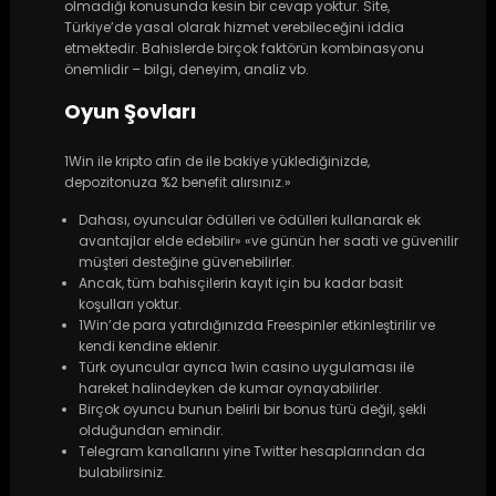
olmadığı konusunda kesin bir cevap yoktur. Site,
Türkiye’de yasal olarak hizmet verebileceğini iddia
etmektedir. Bahislerde birçok faktörün kombinasyonu
önemlidir – bilgi, deneyim, analiz vb.
Oyun Şovları
1Win ile kripto afin de ile bakiye yüklediğinizde,
depozitonuza %2 benefit alırsınız.»
Dahası, oyuncular ödülleri ve ödülleri kullanarak ek
avantajlar elde edebilir» «ve günün her saati ve güvenilir
müşteri desteğine güvenebilirler.
Ancak, tüm bahisçilerin kayıt için bu kadar basit
koşulları yoktur.
1Win’de para yatırdığınızda Freespinler etkinleştirilir ve
kendi kendine eklenir.
Türk oyuncular ayrıca 1win casino uygulaması ile
hareket halindeyken de kumar oynayabilirler.
Birçok oyuncu bunun belirli bir bonus türü değil, şekli
olduğundan emindir.
Telegram kanallarını yine Twitter hesaplarından da
bulabilirsiniz.