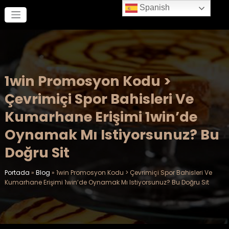
Saltar
Spanish
al
contenido
1win Promosyon Kodu >
Çevrimiçi Spor Bahisleri Ve
Kumarhane Erişimi 1win’de
Oynamak Mı Istiyorsunuz? Bu
Doğru Sit
Portada
»
Blog
»
1win Promosyon Kodu > Çevrimiçi Spor Bahisleri Ve
Kumarhane Erişimi 1win’de Oynamak Mı Istiyorsunuz? Bu Doğru Sit