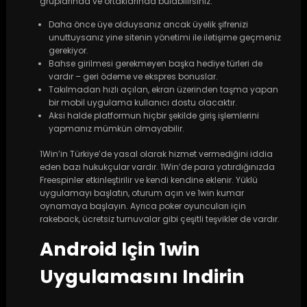
gruplarında ve ortaklarında bulabilirsiniz.
Daha önce üye olduysanız ancak üyelik şifrenizi
unuttuysanız yine sitenin yönetimi ile iletişime geçmeniz
gerekiyor.
Bahse girilmesi gerekmeyen başka hediye türleri de
vardır – geri ödeme ve ekspres bonuslar.
Takılmadan hızlı açılan, ekran üzerinden taşma yapan
bir mobil uygulama kullanıcı dostu olacaktır.
Aksi halde platformun hiçbir şekilde giriş işlemlerini
yapmanız mümkün olmayabilir.
1Win’in Türkiye’de yasal olarak hizmet vermediğini iddia
eden bazı hukukçular vardır. 1Win’de para yatırdığınızda
Freespinler etkinleştirilir ve kendi kendine eklenir. Yüklü
uygulamayı başlatın, oturum açın ve 1win kumar
oynamaya başlayın. Ayrıca poker oyuncuları için
rakeback, ücretsiz turnuvalar gibi çeşitli teşvikler de vardır.
Android Için 1win
Uygulamasını Indirin