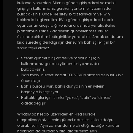
kullanıcı yorumları. Sitenin güncel giriş adresi ve mobil
giriş için kullanmanız gereken yöntemleri yazımızda
bulacaksınız. Öncelikle siteyi biraz tanıyalım ve 1win
hakkında bilgi verelim. 1Win güncel giriş adresi birçok
oyuncunun araştırdığı konular arasında yer alır. Bahis
platformunu sık sık adresinin güncellenmesi kişileri
üzerinde birtakım tedirginlikler yaratabilir. Ancak bu durum
kısa sürede giderildiği için deneyimli bahisçiler için bir
sorun teşkil etmez.
Sitenin güncel giriş adresi ve mobil giriş için
kullanmanız gereken yöntemleri yazımızda
bulacaksınız.
1Win mobil hizmeti kadar TELEVISION hizmeti de büyük bir
önem taşır.
Bahis bürosu 1win, bahis dünyasının en iyilerini
başarıyla birleştiriyor.
Haftalık ligler için isimler “yakut”, “safir” ve “elmas”
olarak değişir.
WhatsApp hesabı üzerinden en kısa sürede
ulaşabileceğiniz sitenin güncel adresleri sizlere doğru
olarak iletilir. Aynı zamanda merak ettiğiniz diğer konular
hakkında da buradan bilgi alabilirsiniz. 1win