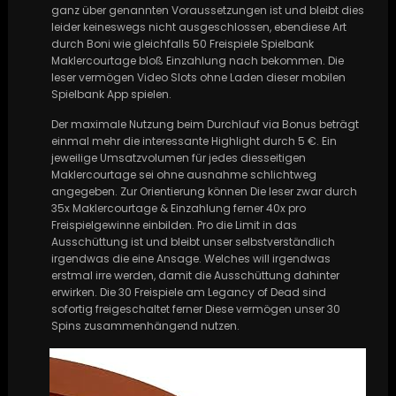
ganz über genannten Voraussetzungen ist und bleibt dies
leider keineswegs nicht ausgeschlossen, ebendiese Art
durch Boni wie gleichfalls 50 Freispiele Spielbank
Maklercourtage bloß Einzahlung nach bekommen. Die
leser vermögen Video Slots ohne Laden dieser mobilen
Spielbank App spielen.
Der maximale Nutzung beim Durchlauf via Bonus beträgt
einmal mehr die interessante Highlight durch 5 €. Ein
jeweilige Umsatzvolumen für jedes diesseitigen
Maklercourtage sei ohne ausnahme schlichtweg
angegeben. Zur Orientierung können Die leser zwar durch
35x Maklercourtage & Einzahlung ferner 40x pro
Freispielgewinne einbilden. Pro die Limit in das
Ausschüttung ist und bleibt unser selbstverständlich
irgendwas die eine Ansage. Welches will irgendwas
erstmal irre werden, damit die Ausschüttung dahinter
erwirken. Die 30 Freispiele am Legancy of Dead sind
sofortig freigeschaltet ferner Diese vermögen unser 30
Spins zusammenhängend nutzen.