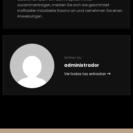
zusammentragen, melden Sie sich wie geschmiert
inoffizieller mitarbeiter Kasino an und vernehmen Sie einen
Anweisungen.
Written by:
administrador
Ver todas las entradas