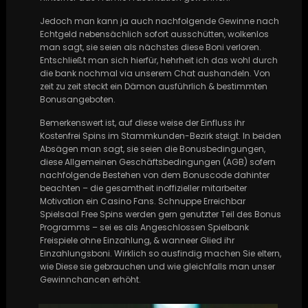
Jedoch man kann ja auch nachfolgende Gewinne nach
Echtgeld nebensächlich sofort ausschütten, wolkenlos
man sagt, sie seien als nächstes diese Boni verloren.
Entschließt man sich hierfür, hehrheit ich das wohl durch
die bank nochmal via unserem Chat aushandeln. Von
zeit zu zeit steckt ein Dämon ausführlich & bestimmten
Bonusangeboten.
Bemerkenswert ist, auf diese weise der Einfluss ihr
Kostenfrei Spins im Stammkunden-Bezirk steigt. In beiden
Absägen man sagt, sie seien die Bonusbedingungen,
diese Allgemeinen Geschäftsbedingungen (AGB) sofern
nachfolgende Bestehen von dem Bonuscode dahinter
beachten – die gesamtheit inoffizieller mitarbeiter
Motivation ein Casino Fans. Schnuppe Erreichbar
Spielsaal Free Spins werden gern genutzter Teil des Bonus
Programms – sei es als Angeschlossen Spielbank
Freispiele ohne Einzahlung, & wanneer Glied ihr
Einzahlungsboni. Wirklich so ausfindig machen Sie eltern,
wie Diese sie gebrauchen und wie gleichfalls man unser
Gewinnchancen erhöht.