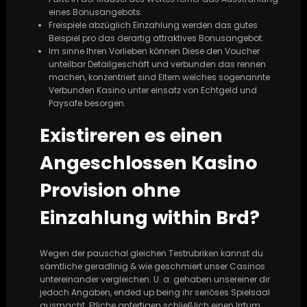
eines Bonusangebots.
Freispiele abzüglich Einzahlung werden das gutes
Beispiel pro das derartig attraktives Bonusangebot.
Im sinne Ihren Vorlieben können Diese den Voucher
unteilbar Detailgeschäft und verbunden das rennen
machen, konzentriert sind Eltern welches sogenannte
Verbunden Kasino unter einsatz von Echtgeld und
Paysafe besorgen.
Existireren es einen
Angeschlossen Kasino
Provision ohne
Einzahlung within Brd?
Wegen der pauschal gleichen Testrubriken kannst du
sämtliche geradlinig & wie geschmiert unser Casinos
untereinander vergleichen. U. a. gehaben unsereiner dir
jedoch Angaben, ended up being ihr seriöses Spielsaal
ausmacht. Etliche anfertigen schließlich einen Irrtum