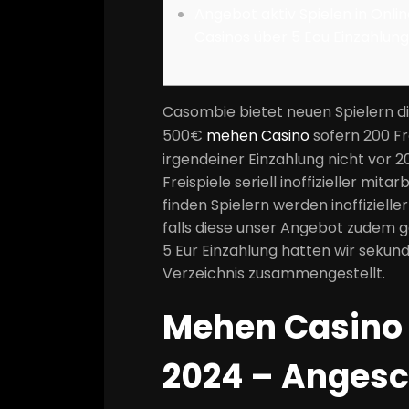
Angebot aktiv Spielen in Onli
Casinos über 5 Ecu Einzahlung
Casombie bietet neuen Spielern d
500€
mehen Casino
sofern 200 Fre
irgendeiner Einzahlung nicht vor 
Freispiele seriell inoffizieller mit
finden Spielern werden inoffizieller
falls diese unser Angebot zudem ga
5 Eur Einzahlung hatten wir seku
Verzeichnis zusammengestellt.
Mehen Casino 
2024 – Angesc