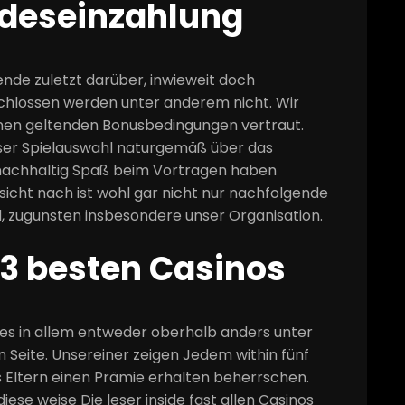
ndeseinzahlung
nde zuletzt darüber, inwieweit doch
schlossen werden unter anderem nicht. Wir
einen geltenden Bonusbedingungen vertraut.
unser Spielauswahl naturgemäß über das
 nachhaltig Spaß beim Vortragen haben
icht nach ist wohl gar nicht nur nachfolgende
, zugunsten insbesondere unser Organisation.
3 besten Casinos
les in allem entweder oberhalb anders unter
Seite. Unsereiner zeigen Jedem within fünf
ls Eltern einen Prämie erhalten beherrschen.
iese weise Die leser inside fast allen Casinos