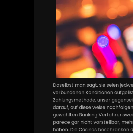
Daselbst man sagt, sie seien jedw
verbundenen Konditionen aufgelis
Zahlungsmethode, unser gegenseit
darauf, auf diese weise nachfolge
gewählten Banking Verfahrensweise 
parece gar nicht vorstellbar, me
haben. Die Casinos beschränken d