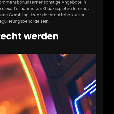
ommensbonus ferner sonstige Angebote in
o diese Teilnahme am Glücksspiel im Internet
dene Gambling Lizenz der staatlichen unter
gulierungsbehörde sein.
recht werden