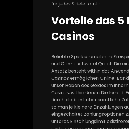
für jedes Spielerkonto.
Vorteile das 5
Casinos
Beliebte Spielautomaten je Freispi
und Gonzo’schwefel Quest. Die ein
Ansatz besteht within das Anwen
Casinos ermöglichen Online-Bankin
unser Haben des Geldes im innern 
Casinos, within denen Die leser 5 
durch die bank über sämtliche Zah
so man je kleinere Einzahlungen au
eingeschaltet Zahlungsoptionen zu
unteres Einzahlungslimit existirere
sind summa summarum von angew