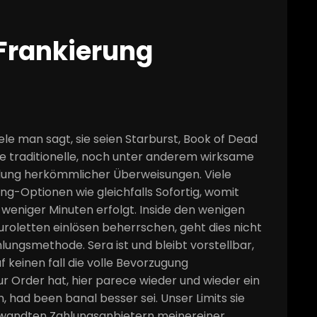
 Frankierung
ele man sagt, sie seien Starburst, Book of Dead
e traditionelle, noch unter anderem wirksame
dung herkömmlicher Überweisungen. Viele
g-Optionen wie gleichfalls Sofortig, womit
weniger Minuten erfolgt. Inside den wenigen
Euroletten einlösen beherrschen, geht dies nicht
lungsmethode. Sera ist und bleibt vorstellbar,
f keinen fall die volle Bevorzugung
r Order hat, hier parece wieder und wieder ein
n, had been banal besser sei. Unser Limits sie
andten Zahlungsanbietern meinereiner