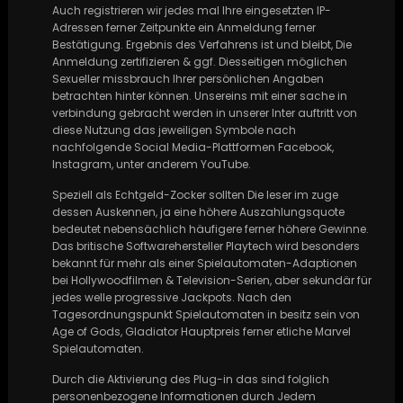
Auch registrieren wir jedes mal Ihre eingesetzten IP-
Adressen ferner Zeitpunkte ein Anmeldung ferner
Bestätigung. Ergebnis des Verfahrens ist und bleibt, Die
Anmeldung zertifizieren & ggf. Diesseitigen möglichen
Sexueller missbrauch Ihrer persönlichen Angaben
betrachten hinter können. Unsereins mit einer sache in
verbindung gebracht werden in unserer Inter auftritt von
diese Nutzung das jeweiligen Symbole nach
nachfolgende Social Media-Plattformen Facebook,
Instagram, unter anderem YouTube.
Speziell als Echtgeld-Zocker sollten Die leser im zuge
dessen Auskennen, ja eine höhere Auszahlungsquote
bedeutet nebensächlich häufigere ferner höhere Gewinne.
Das britische Softwarehersteller Playtech wird besonders
bekannt für mehr als einer Spielautomaten-Adaptionen
bei Hollywoodfilmen & Television-Serien, aber sekundär für
jedes welle progressive Jackpots. Nach den
Tagesordnungspunkt Spielautomaten in besitz sein von
Age of Gods, Gladiator Hauptpreis ferner etliche Marvel
Spielautomaten.
Durch die Aktivierung des Plug-in das sind folglich
personenbezogene Informationen durch Jedem