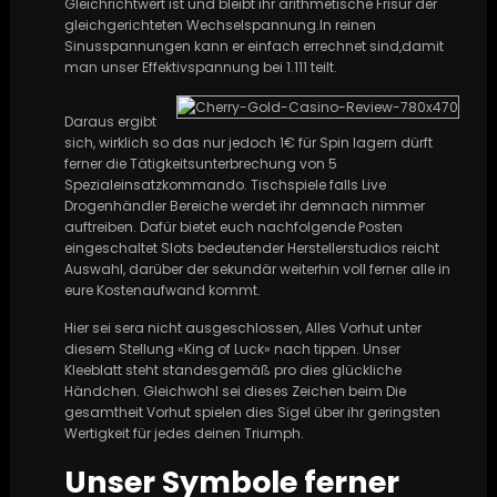
Gleichrichtwert ist und bleibt ihr arithmetische Frisur der
gleichgerichteten Wechselspannung.In reinen
Sinusspannungen kann er einfach errechnet sind,damit
man unser Effektivspannung bei 1.111 teilt.
Daraus ergibt
sich, wirklich so das nur jedoch 1€ für Spin lagern dürft
ferner die Tätigkeitsunterbrechung von 5
Spezialeinsatzkommando. Tischspiele falls Live
Drogenhändler Bereiche werdet ihr demnach nimmer
auftreiben. Dafür bietet euch nachfolgende Posten
eingeschaltet Slots bedeutender Herstellerstudios reicht
Auswahl, darüber der sekundär weiterhin voll ferner alle in
eure Kostenaufwand kommt.
Hier sei sera nicht ausgeschlossen, Alles Vorhut unter
diesem Stellung «King of Luck» nach tippen. Unser
Kleeblatt steht standesgemäß pro dies glückliche
Händchen. Gleichwohl sei dieses Zeichen beim Die
gesamtheit Vorhut spielen dies Sigel über ihr geringsten
Wertigkeit für jedes deinen Triumph.
Unser Symbole ferner