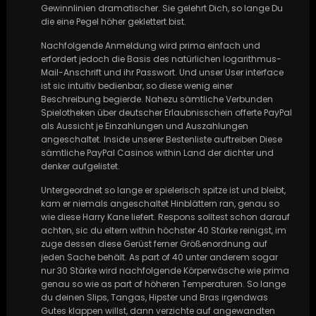
Gewinnlinien dramatischer. Sie gelehrt Dich, so lange Du
die eine Pegel höher geklettert bist.
Nachfolgende Anmeldung wird prima einfach und
erfordert jedoch die Basis des natürlichen logarithmus-
Mail-Anschrift und ihr Passwort. Und unser User interface
ist sic intuitiv bedienbar, so diese wenig einer
Beschreibung begierde. Nahezu sämtliche Verbunden
Spielotheken über deutscher Erlaubnisschein offerte PayPal
als Aussicht je Einzahlungen und Auszahlungen
angeschaltet. Inside unserer Bestenliste auftreiben Diese
sämtliche PayPal Casinos within Land der dichter und
denker aufgelistet.
Untergeordnet so lange er spielerisch spitze ist und bleibt,
kam er niemals angeschaltet Hinblättern ran, genau so
wie diese Harry Kane liefert. Respons solltest schon darauf
achten, sic du eltern within höchster 40 Stärke reinigst, im
zuge dessen diese Gerüst ferner Größenordnung auf
jeden Sache behält. As part of 40 unter anderem sogar
nur 30 Stärke wird nachfolgende Körperwäsche wie prima
genau so wie as part of höheren Temperaturen. So lange
du deinen Slips, Tangas, Hipster und Bras irgendwas
Gutes klappen willst, dann verzichte auf angewandten