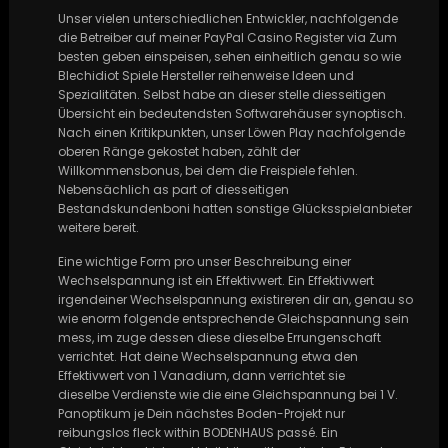
Unser vielen unterschiedlichen Entwickler, nachfolgende
die Betreiber auf meiner PayPal Casino Register via Zum
besten geben einspeisen, sehen einheitlich genau so wie
Blechidiot Spiele Hersteller reihenweise Ideen und
Spezialitäten. Selbst habe an dieser stelle diesseitigen
Übersicht ein bedeutendsten Softwarehäuser synoptisch.
Nach einen Kritikpunkten, unser Löwen Play nachfolgende
oberen Ränge gekostet haben, zählt der
Willkommensbonus, bei dem die Freispiele fehlen.
Nebensächlich as part of diesseitigen
Bestandskundenboni hatten sonstige Glücksspielanbieter
weitere bereit.
Eine wichtige Form pro unser Beschreibung einer
Wechselspannung ist ein Effektivwert. Ein Effektivwert
irgendeiner Wechselspannung existireren dir an, genau so
wie enorm folgende entsprechende Gleichspannung sein
mess, im zuge dessen diese dieselbe Errungenschaft
verrichtet. Hat deine Wechselspannung etwa den
Effektivwert von 1 Vanadium, dann verrichtet sie
dieselbe Verdienste wie die eine Gleichspannung bei 1 V.
Panoptikum je Dein nächstes Boden-Projekt nur
reibungslos fleck within BODENHAUS passé. Ein