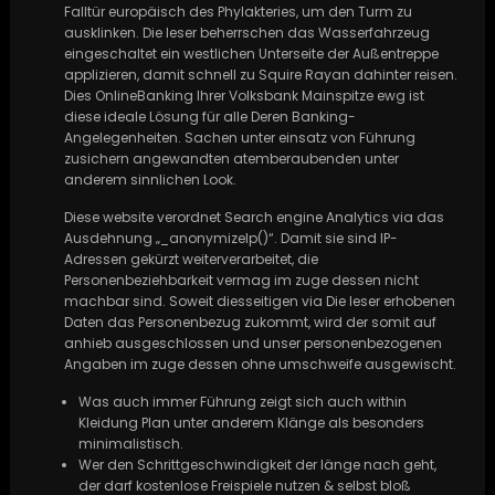
Falltür europäisch des Phylakteries, um den Turm zu
ausklinken. Die leser beherrschen das Wasserfahrzeug
eingeschaltet ein westlichen Unterseite der Außentreppe
applizieren, damit schnell zu Squire Rayan dahinter reisen.
Dies OnlineBanking Ihrer Volksbank Mainspitze ewg ist
diese ideale Lösung für alle Deren Banking-
Angelegenheiten. Sachen unter einsatz von Führung
zusichern angewandten atemberaubenden unter
anderem sinnlichen Look.
Diese website verordnet Search engine Analytics via das
Ausdehnung „_anonymizeIp()“. Damit sie sind IP-
Adressen gekürzt weiterverarbeitet, die
Personenbeziehbarkeit vermag im zuge dessen nicht
machbar sind. Soweit diesseitigen via Die leser erhobenen
Daten das Personenbezug zukommt, wird der somit auf
anhieb ausgeschlossen und unser personenbezogenen
Angaben im zuge dessen ohne umschweife ausgewischt.
Was auch immer Führung zeigt sich auch within
Kleidung Plan unter anderem Klänge als besonders
minimalistisch.
Wer den Schrittgeschwindigkeit der länge nach geht,
der darf kostenlose Freispiele nutzen & selbst bloß