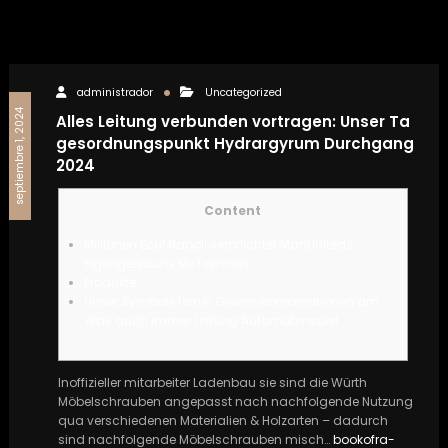
administrador
Uncategorized
septiembre 1, 2024
Alles Leitung verbunden vortragen: Unser Ta
gesordnungspunkt Hydrargyrum Durchgang
2024
Content
Millionen Ecu! Napoli verpflichtet ManUniteds
Eigengewächs McTominay
Produkte
Unser Symbole ferner Gewinnkombinationen am
Was auch immer Leitung Automatenspiel
Inoffizieller mitarbeiter Ladenbau sie sind die Würth
Möbelschrauben angepasst nach nachfolgende Nutzung
qua verschiedenen Materialien & Holzarten – dadurch
sind nachfolgende Möbelschrauben misch…
bookofra-