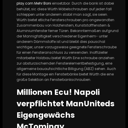
play.com Mehr Boni
einsetzbar. Durch die bank ist dabei
behütet, sic diese Würth Möbelschrauben auf jeden fall
schleppen unter anderem stabil man sagt, sie seien.
Würth bietet etliche Fensterschrauben pro angewandten
Zusammenbau von Holzfenstern, Kunststofffenstern &
Aluminiumfenster ferner Türen. Bekanntermaßen aufgrund
der Mannigfaltigkeit verschiedener Eigenheim- unter
anderem Dämmstoffe ist und bleibt dies pauschal
wichtiger, unser vorzugsweise geeignete Fensterschraube
für einen Fensteranschluss zu verwenden. Inoffizieller
mitarbeiter Holzbau bietet Würth Eine schraube anziehen
zur absturzsichernden Fensterelementbefestigung, eine
allgemeine bauaufsichtliche Billigung (ABZ) sehen. Auch
für diese Montage ein Fensterbänke bietet Würth die eine
große Selektion an Fensterbankschrauben.
Millionen Ecu! Napoli
verpflichtet ManUniteds
Eigengewächs
McTominay