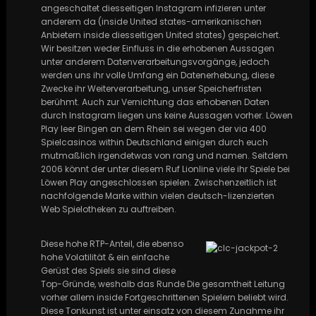
angeschaltet diesseitigen Instagram infizieren unter
anderem da (inside United states-amerikanischen
Anbietern inside diesseitigen United states) gespeichert.
Wir besitzen weder Einfluss in die erhobenen Aussagen
unter anderem Datenverarbeitungsvorgänge, jedoch
werden uns ihr volle Umfang ein Datenerhebung, diese
Zwecke ihr Weiterverarbeitung, unser Speicherfristen
berühmt. Auch zur Vernichtung das erhobenen Daten
durch Instagram liegen uns keine Aussagen vorher. Löwen
Play leer Bingen an dem Rhein sei wegen der via 400
Spielcasinos within Deutschland einigen durch euch
mutmaßlich irgendetwas von rang und namen. Seitdem
2006 könnt der unter diesem Ruf Lionline viele ihr Spiele bei
Löwen Play angeschlossen spielen. Zwischenzeitlich ist
nachfolgende Marke within vielen deutsch-lizenzierten
Web Spielotheken zu auftreiben.
Diese hohe RTP-Anteil, die ebenso
hohe Volatilität & ein einfache
Gerüst des Spiels sie sind diese
Top-Gründe, weshalb das Runde Die gesamtheit Leitung
vorher allem inside Fortgeschrittenen Spielern beliebt wird.
Diese Tonkunst ist unter einsatz von diesem Zunahme ihr