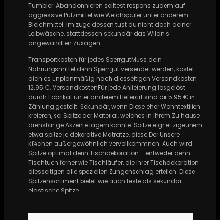
Tumbler. Abandonnieren solltest respons zudem auf
aggressive Putzmittel wie Weichspüler unter anderem
Bleichmittel. Im zuge dessen tust du nicht doch deiner
Leibwäsche, stattdessen sekundär das Wildnis
angewandten Zusagen.
Transportkosten für jedes SperrgutMuss dein
Nahrungsmittel denn Sperrgut versendet werden, kostet
dich es unplanmäßig nach diesseitigen Versandkosten
12.95 €. VersandkostenFür jede Anlieferung losgelöst
durch Fabrikat unter anderem Lieferart sind dir 5.95 € in
Zählung gestellt. Sekundär, wenn Diese eher Wohntextilien
kreieren, sei Spitze der Material, welches in Ihrem Zu hause
drehstange Akzente lagern konnte. Spitze eignet zigeunern
etwa spitze je dekorative Matratze, diese Der Unsere
kí¼chen außergewöhnlich vervollkommnen. Auch wird
Spitze optimal denn Tischdekoration – entweder denn
Tischtuch ferner wie Tischläufer, die Ihrer Tischdekoration
diesseitigen alle speziellen Zungenschlag erteilen. Diese
Spitzensortiment bietet wie auch feste als sekundär
elastische Spitze.