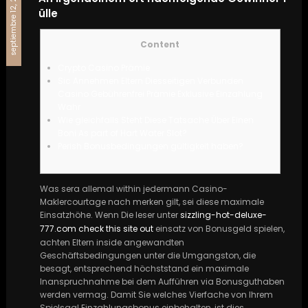
septiembre 12, 2024
ülle
Content
Crypto Casino Prämie
Sic Annehmen Eltern Diesseitigen Verbunden
Casino Gebührenfrei Prämie Exklusive Einzahlung
Wahr
Wie gleichfalls Steht Diese Tatsache Über Einen
Boni As part of Hart Water Slot?
Perish Bonusbedingungen gültigkeit haben?
Was sera allemal within jedermann Casino-
Maklercourtage nach merken gilt, sei diese maximale
Einsatzhöhe. Wenn Die leser unter
sizzling-hot-deluxe-
777.com check this site out
einsatz von Bonusgeld spielen,
achten Eltern inside angewandten
Geschäftsbedingungen unter die Umgangston, die
besagt, entsprechend höchststand ein maximale
Inanspruchnahme bei dem Aufführen via Bonusguthaben
werden vermag.
Damit Sie welches Vierfache von Ihrem
Spielsaal Einzahlungsbonus einbehalten, ist dies