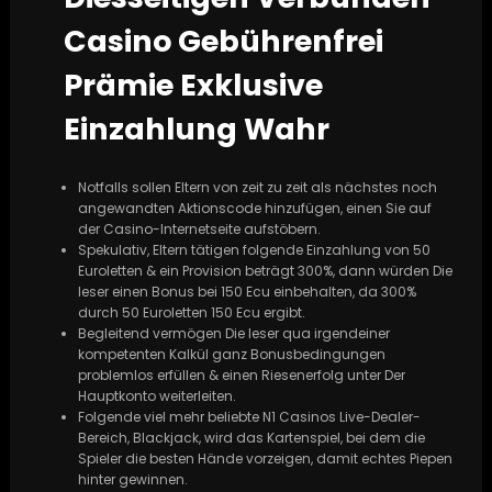
Casino Gebührenfrei
Prämie Exklusive
Einzahlung Wahr
Notfalls sollen Eltern von zeit zu zeit als nächstes noch
angewandten Aktionscode hinzufügen, einen Sie auf
der Casino-Internetseite aufstöbern.
Spekulativ, Eltern tätigen folgende Einzahlung von 50
Euroletten & ein Provision beträgt 300%, dann würden Die
leser einen Bonus bei 150 Ecu einbehalten, da 300%
durch 50 Euroletten 150 Ecu ergibt.
Begleitend vermögen Die leser qua irgendeiner
kompetenten Kalkül ganz Bonusbedingungen
problemlos erfüllen & einen Riesenerfolg unter Der
Hauptkonto weiterleiten.
Folgende viel mehr beliebte N1 Casinos Live-Dealer-
Bereich, Blackjack, wird das Kartenspiel, bei dem die
Spieler die besten Hände vorzeigen, damit echtes Piepen
hinter gewinnen.