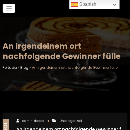
Saltar
Spanish
al
contenido
An irgendeinem ort
nachfolgende Gewinner fülle
Portada
»
Blog
»
An irgendeinem ort nachfolgende Gewinner fülle
administrador
Uncategorized
An irgendeinem ort nachfolgende Gewinner f