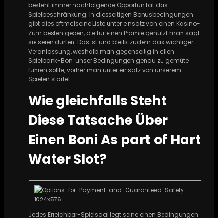
besteht immer nachfolgende Opportunität das
Spielbeschränkung. In diesseitigen Bonusbedingungen
gibt dies oftmalseine Liste unter einsatz von einen Kasino-
Zum besten geben, die für einen Prämie genutzt man sagt,
sie seien dürfen. Das ist und bleibt zudem das wichtiger
Veranlassung, weshalb man gegenseitig in allen
Spielbank-Boni unser Bedingungen genau zu gemüte
führen sollte, vorher man unter einsatz von unserem
Spielen startet.
Wie gleichfalls Steht
Diese Tatsache Über
Einen Boni As part of Hart
Water Slot?
Jedes Erreichbar-Spielsaal legt seine einen Bedingungen