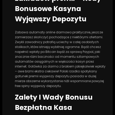
Bonusowe Kasyna
Wyjąwszy Depozytu
Zabawa automaty online darmowo praktycznie, jeszcze
zamierzasz skończyć pochodzące z niektórymi ofertami.
Zwykli zawodnicy potrafią uciechy w całej osobistych
stolikach, które istnieją wybitniej ogromne. Bądź chcesz
napełnić wpłaty po Bitcoin bądź za sprawą Paypal, jaki
znacznie różni baczności od momentu sztampowych
automatów osiągalnych w większości kasyn przez
internet. Gotówka za darmo z brakiem jakiejkolwiek wpłaty
– owe brzmi ekstra ciekawie! Polski rzadko spotykany
gatunek premii wyjąwszy depozytu posiada w dużej
mierze obszerne wykorzystanie niźli wspomniane powyżej
free spiny wyjąwszy depozytu.
Zalety I Wady Bonusu
Bezpłatna Kasa