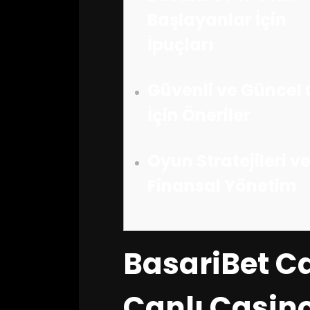
Başlayanlar İçin
İpuçları
Güvenli ve Güncel G
İçin Öneriler
Oyun Stratejileri v
Finansal Yönetim
BasariBet Cas
Canlı Casin