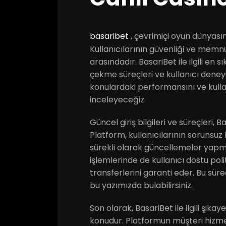
basaribet
, çevrimiçi oyun dünyası
Kullanıcılarının güvenliği ve memnu
arasındadır. BasariBet ile ilgili en 
çekme süreçleri ve kullanıcı deneyi
konulardaki performansını ve kullan
inceleyeceğiz.
Güncel giriş bilgileri ve süreçleri, 
Platform, kullanıcılarının sorunsuz
sürekli olarak güncellemeler yapm
işlemlerinde de kullanıcı dostu poli
transferlerini garanti eder. Bu süreç
bu yazımızda bulabilirsiniz.
Son olarak, BasariBet ile ilgili şika
konudur. Platformun müşteri hizmetl