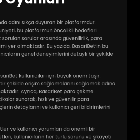
nda adını sıkça duyuran bir platformdur.
niyeti, bu platformun öncelikli hedefleri
sık sorulan sorular arasında güvenilirlik, para
mi yer almaktadır. Bu yazıda, BasariBet’in bu
ıcıların genel deneyimlerini detaylı bir şekilde
BasariBet kullanıcıları için büyük önem taşır.
 bir şekilde erişim sağlamalarını sağlamak adına
aktadır. Ayrıca, BasariBet para çekme
tikalar sunarak, hızlı ve güvenilir para
lerin detaylarını ve kullanıcı geri bildirimlerini
yetler ve kullanıcı yorumları da önemli bir
eri, kullanıcıların her türlü sorunu ve şikayeti