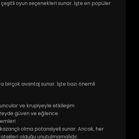
çeşitli oyun seçenekleri sunar. İşte en popüler
 birçok avantaj sunar. İşte bazı önemli
oyuncular ve krupiyeyle etkileşim
üzeyde güven ve eğlence
lemleri
kazançlı olma potansiyeli sunar. Ancak, her
atejileri olduğu unutulmamalıdır.