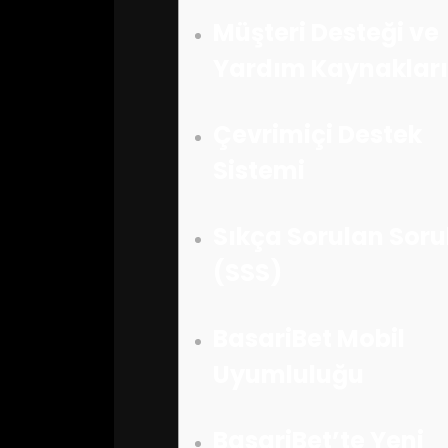
Müşteri Desteği ve
Yardım Kaynakları
Çevrimiçi Destek
Sistemi
Sıkça Sorulan Soru
(SSS)
BasariBet Mobil
Uyumluluğu
BasariBet’te Yeni