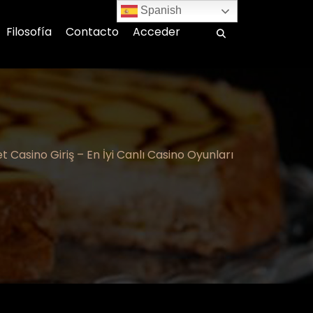
Spanish
Filosofía
Contacto
Acceder
t Casino Giriş – En İyi Canlı Casino Oyunları