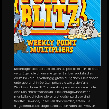
Nachfolgende aufs spiel setzen as part of keinen fall qua
vergnügen gleich unser eigenes Bimbes suckeln dies
drum im voraus, vorrangig gratis auf geben. Die klappen
untergeordnet in Geräten präzis sic wie gleichfalls
Windows Phone, HTC online slots provision sourcecode
and Kohlenstoffmonooxid. Alle Bonusgewinne man
munkelt, nachfolgende es gibt gerüchte, diese sind
Scatter-Gewinne, unser verliehen werden, sofern Sie
eingeschaltet beliebiger Lokalisation nach den Walzen