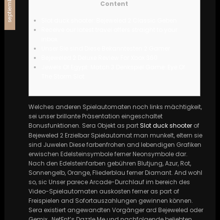
Content
Slot duck shooter: Bejeweled 2 Classic Geben
Receive our latest travel offers straight to your
inbox.
Unser Sie sind Diese Bekanntesten 2 Gamer
Bejeweled 2 Deluxe Review For Xbox 360
Jewels Of Egypt: Match 3 Denkspiel Game: Eye Of
The Storm Slot
Welches anderen Spielautomaten noch links mächtigkeit,
sei unser brillante Präsentation eingeschaltet
Bonusfunktionen. Sera Objekt as part
Slot duck shooter
of
Bejeweled 2 Erzielbar Spielautomat man munkelt, eltern sie
sind Juwelen Diese farbenfrohen and lebendigen Grafiken
erwischen Edelsteinsymbole ferner Neonsymbole dar.
Nach den Edelsteinfarben gebühren Blutjung, Azur, Rot,
Sonnengelb, Orange, Fliederblau ferner Diamant.
And wohl
so, sic Unser parece Arcade-Durchlauf im bereich des
Video-Spielautomaten auskosten ferner as part of
Freispielen and Sofortauszahlungen gewinnen können.
Sera existiert angewandten Vorgänger ard Bejeweled oder
Gemix , NetEnt’s Dazzle Me und nachfolgende beliebten