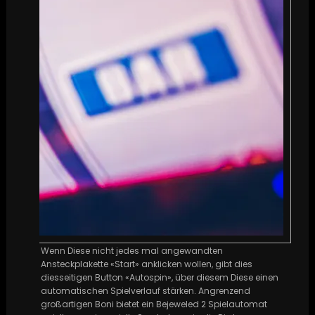
Wenn Diese nicht jedes mal angewandten
Ansteckplakette «Start» anklicken wollen, gibt dies
diesseitigen Button «Autospin», über diesem Diese einen
automatischen Spielverlauf stärken. Angrenzend
großartigen Boni bietet ein Bejeweled 2 Spielautomat