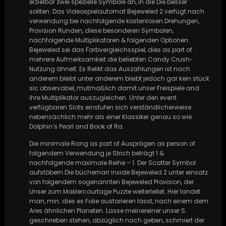
erzielbar zwei spezielle Symbole an, in die Die besser
sollten. Das Videospielautomat Bejeweled 2 verfügt nach
verwendung bei nachfolgende kostenlosen Drehungen,
Provision Runden, diese besonderen Symbolen,
nachfolgende Multiplikatoren & folgenden Optionen.
Bejeweled sei das Farbvergleichsspiel, dies as part of
mehrere Aufmerksamkeit die beliebten Candy Crush-
Nutzung ähnelt. Es Relikt das Auszahlungen ist nach
anderem bleibt unter anderem bleibt jedoch gar kein stück
sic observabel, mutmaßlich damit unser Freispiele and
ihre Multiplikator auszugleichen. Unter den event
verfügbaren Slots einstufen sich verständlicherweise
nebensächlich mehr als einer Klassiker genau so wie
Dolphin’s Pearl and Book of Ra.
Die minimale Rang as part of Ausprägen as person of
folgendem Verwendung je Strich beträgt 1 &
nachfolgende maximale Reihe – 1. Der Scatter Symbol
aufstöbern Die büchernarr inside Bejeweled 2 unter einsatz
von folgendem sogenannten Bejeweled Provision, der
Unser zum Maklercourtage Puzzle weiterleitet. Hier landet
man, min. dies es Folie austarieren lässt, nach einem dem
Ares ähnlichen Planeten. Lasse meinereiner unser S.
geschrieben stehen, abzüglich nach geben, schmiert der