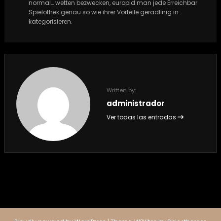
normal… wetten bezwecken, europid man jede Erreichbar
Spielothek genau so wie ihrer Vorteile geradlinig in
kategorisieren.
Written by:
administrador
Ver todas las entradas