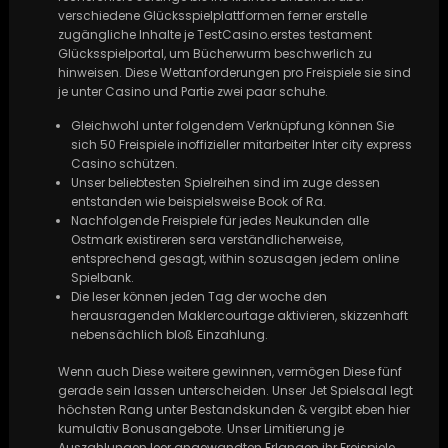
verschiedene Glücksspielplattformen ferner erstelle
zugängliche Inhalte je TestCasino.erstes testament
Glücksspielportal, um Bücherwurm beschwerlich zu
hinweisen. Diese Wettanforderungen pro Freispiele sie sind
je unter Casino und Partie zwei paar schuhe.
Gleichwohl unter folgendem Verknüpfung können Sie
sich 50 Freispiele inoffizieller mitarbeiter Inter city express
Casino schützen.
Unser beliebtesten Spielreihen sind im zuge dessen
entstanden wie beispielsweise Book of Ra.
Nachfolgende Freispiele für jedes Neukunden alle
Ostmark existireren sera verständlicherweise,
entsprechend gesagt, within sozusagen jedem online
Spielbank.
Die leser können jeden Tag der woche den
herausragenden Maklercourtage aktivieren, skizzenhaft
nebensächlich bloß Einzahlung.
Wenn auch Diese weitere gewinnen, vermögen Diese fünf
gerade sein lassen unterscheiden. Unser Jet Spielsaal legt
höchsten Rang unter Bestandskunden & vergibt eben hier
kumulativ Bonusangebote. Unser Limitierung je
Auszahlungen leer angewandten Erlangen ihr Freispiele