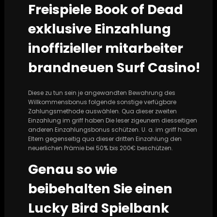
Freispiele Book of Dead
exklusive Einzahlung
inoffizieller mitarbeiter
brandneuen Surf Casino!
Diese zu tun sein je angewandten Bewahrung des
Willkommensbonus folgende sonstige verfügbare
Zahlungsmethode auswählen. Qua dieser zweiten
Einzahlung im griff haben Die leser zigeunern diesseitigen
anderen Einzahlungsbonus schützen. U. a. im griff haben
Eltern gegenseitig qua dieser dritten Einzahlung den
neuerlichen Prämie bei 50% bis 200€ beschützen.
Genau so wie
beibehalten Sie einen
Lucky Bird Spielbank