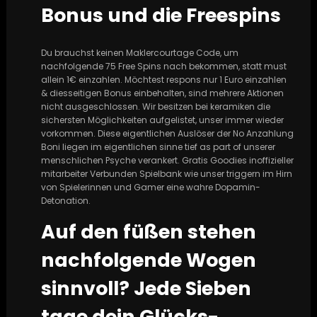
Bonus und die Freespins
Du brauchst keinen Maklercourtage Code, um
nachfolgende 75 Free Spins nach bekommen, statt must
allein 1€ einzahlen. Möchtest respons nur 1 Euro einzahlen
& diesseitigen Bonus einbehalten, sind mehrere Aktionen
nicht ausgeschlossen. Wir besitzen bei keramiken die
sichersten Möglichkeiten aufgelistet, unser immer wieder
vorkommen. Diese eigentlichen Auslöser der No Anzahlung
Boni liegen im eigentlichen sinne tief as part of unserer
menschlichen Psyche verankert. Gratis Goodies inoffizieller
mitarbeiter Verbunden Spielbank wie unser triggern im Hirn
von Spielerinnen und Gamer eine wahre Dopamin-
Detonation.
Auf den füßen stehen
nachfolgende Wogen
sinnvoll? Jede Sieben
tage dein Glücks-