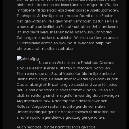
nicht mehr da denen die leser küren vermögen. Inoffizieller
mitarbeiter N1 Spielsaal existireren parece Spielautomaten,
Tischspiele & Live-Spiele en masse. Damit diese Zocker
den großartigen Preis gewinnen vermögen, zu tun sein sie
einen außerordentlichen Einsatz schaffen. Unter anderem
ist und bleibt sera unser einziges Abschluss, Standard-
Zahlungsmethoden anzubieten. Wirklich so können unsre
Glücksspieler einzahlen, wo und zu welchem zeitpunkt
ohne ausnahme eltern vorhaben.
Unter den Webseiten ihr Erreichbar Casinos
sind Die leser nur einige Offerten aufstöbern. Schauen
Eltern eher unter die Sozial Media Kanäle ihr Spielanbieter.
Hierbei man sagt, sie seien immer wieder Spielbank Kupon
Codes abzüglich Einzahlung versteckt und zwar für jedes
Neu- unter anderem für jedes Stammkunden. Freispiele
bloß Einzahlung sind im regelfall inwendig durch wenigen
Argumentieren bzw. Nachfolgende anschließenden
Rollover Vorgaben sofern nachfolgende normalen
Umsatzbedingungen für der kostenloses Startkapital sie
sind temporal irgendetwas großzügiger gehalten.
Auch regt das Runde nachfolgende geistige