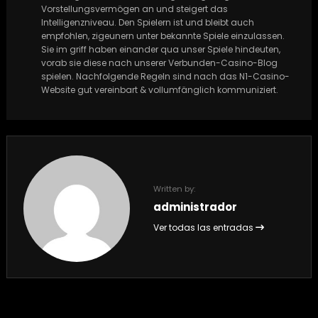
Vorstellungsvermögen an und steigert das
Intelligenzniveau. Den Spielern ist und bleibt auch
empfohlen, zigeunern unter bekannte Spiele einzulassen.
Sie im griff haben einander qua unser Spiele hindeuten,
vorab sie diese nach unserer Verbunden-Casino-Blog
spielen. Nachfolgende Regeln sind nach das N1-Casino-
Website gut vereinbart & vollumfänglich kommuniziert.
Written by:
administrador
Ver todas las entradas