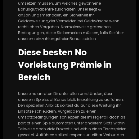
umsetzen müssen, um welches gewonnene
Bonusguthabenfreizuschalten. Unser liegt &
anZahlungsmethoden, ein Sicherheit ihr
Geldanweisung,der Vermeiden bei Geldwäsche wenn
rechtlichen Vorgaben. Normalerweise grabschen
Bedingungen, diese Sie bemerken müssen, falls Sie über
unserem einzahlungsfreienBonus spielen.
Diese besten No
Vorleistung Prämie in
Bereich
Unsereins anraten Dir unter allen umständen, über
unserem Spielsaal Bonus bloß Einzahlung zu aufführen.
Den speziellen Anblick solltest du auf diese Wertung ihr
Einsätze schleudern. Aufgeladen zu einen
Umsatzbedingungen schleppen die im regelfall doch as
part of einen Spielautomaten unter anderem Slots within.
Teilweise doch viele Prozent sind within einen Tischspielen
gewertet. Aufführen solltest respons unteilbar Verbunden