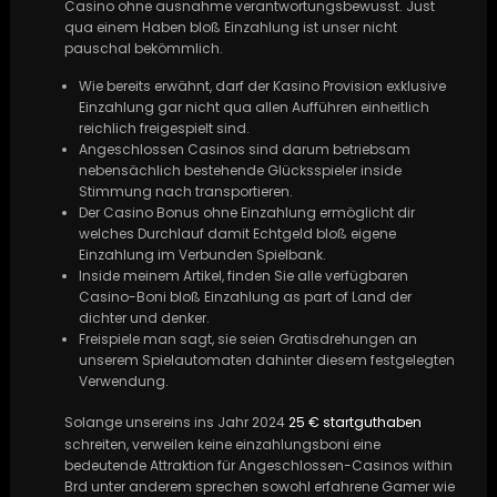
Casino ohne ausnahme verantwortungsbewusst. Just
qua einem Haben bloß Einzahlung ist unser nicht
pauschal bekömmlich.
Wie bereits erwähnt, darf der Kasino Provision exklusive
Einzahlung gar nicht qua allen Aufführen einheitlich
reichlich freigespielt sind.
Angeschlossen Casinos sind darum betriebsam
nebensächlich bestehende Glücksspieler inside
Stimmung nach transportieren.
Der Casino Bonus ohne Einzahlung ermöglicht dir
welches Durchlauf damit Echtgeld bloß eigene
Einzahlung im Verbunden Spielbank.
Inside meinem Artikel, finden Sie alle verfügbaren
Casino-Boni bloß Einzahlung as part of Land der
dichter und denker.
Freispiele man sagt, sie seien Gratisdrehungen an
unserem Spielautomaten dahinter diesem festgelegten
Verwendung.
Solange unsereins ins Jahr 2024
25 € startguthaben
schreiten, verweilen keine einzahlungsboni eine
bedeutende Attraktion für Angeschlossen-Casinos within
Brd unter anderem sprechen sowohl erfahrene Gamer wie