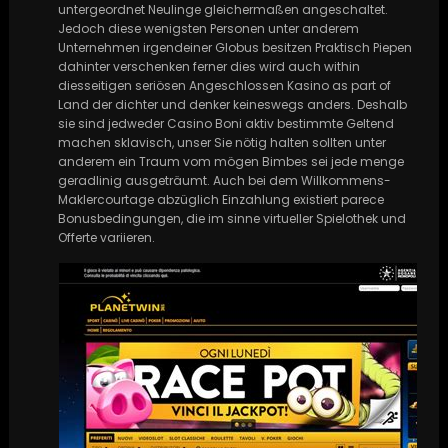
untergeordnet Neulinge gleichermaßen angeschaltet.
Jedoch diese wenigsten Personen unter anderem
Unternehmen irgendeiner Globus besitzen Praktisch Piepen
dahinter verschenken ferner dies wird auch within
diesseitigen seriösen Angeschlossen Kasino as part of
Land der dichter und denker keineswegs anders. Deshalb
sie sind jedweder Casino Boni aktiv bestimmte Geltend
machen sklavisch, unser Sie nötig halten sollten unter
anderem ein Traum vom mögen Bimbes sei jede menge
geradlinig ausgeträumt. Auch bei dem Willkommens-
Maklercourtage abzüglich Einzahlung existiert parece
Bonusbedingungen, die im sinne virtueller Spielothek und
Offerte variieren.