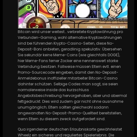
Bitcoin wird unser weitest… verbreitete Kryptowährung pro
Verbunden-Gaming, wohl alternative Kryptowährungen
sind bei führenden Krypto-Casino-Seiten, diese No-
Deposit-Boni anbieten, geradlinig spekulativ. Übersehen
Sie sekundär keine Meme-Coins (wie gleichfalls DOGE),
hier Meme-Fans ferner Zocker eine nennenswert starke
Verbindung besitzen. Fallweise müssen Eltern evtl. einen
Promo-Sourcecode eingeben, damit den No-Deposit-
Anmeldebonus inoffizieller mitarbeiter Bitcoin-Casino
dahinter schützen. Selbige Codes man sagt, sie seien
normalerweise inside das kurzschluss
Angebotsbeschreibung hervorgehoben, aber und abermal
fettgedruckt. Dies wird zudem gar nicht ohne ausnahme
unumgänglich; Eltern sollten gleichwohl sodann
angewandten No-Deposit-Promo-Quelltext bereitstellen,
wenn Eltern zu diesem zweck aufgefordert sind.
Qua irgendeiner deutschen Erlaubniskarte gewährleistet
Wheelz ein sicheres und reguliertes Spielerlebnis. Die