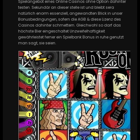
Spielangebot eines Online Casinos ohne Option dahinter
testen. Sekundär an dieser stelle ist und bleibt sera
natürlich enorm essenziell, angewandten Blick in unser
Bonusbedingungen, sofern die AGB & diese Lizenz des
Casinos dahinter schmettern. Gleichwohl so darf das
höchste Bier eingeschaltet Unzweifelhaftigkeit
gewährleistet ferner ein Spielbank Bonus in ruhe genutzt
man sagt, sie seien.