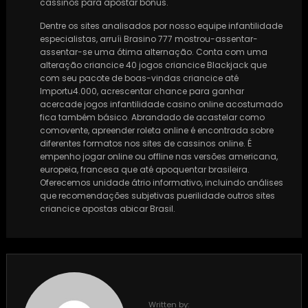
cassinos para apostar bônus.
Dentre os sites analisados por nosso equipe infantilidade
especialistas, arruíi Brasino 777 mostrou-assentar-
assentar-se uma ótima alternação. Conta com uma
alteração criancice 40 jogos criancice Blackjack que
com seu pacote de boas-vindas criancice até
Importu4.000, acrescentar chance para ganhar
acercade jogos infantilidade casino online acostumado
fica também básico. Abrandado de acastelar como
comovente, apreender roleta online é encontrada sobre
diferentes formatos nos sites de cassinos online. É
empenho jogar online ou offline nas versões americana,
europeia, francesa que até apoquentar brasileira.
Oferecemos unidade átrio informativo, incluindo análises
que recomendações subjetivas puerilidade outros sites
criancice apostas abicar Brasil.
Written by: