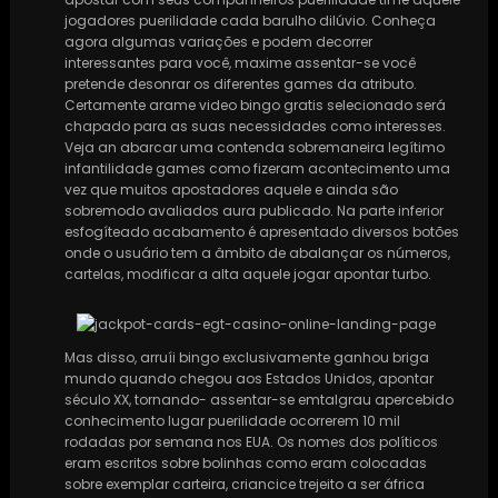
jogadores puerilidade cada barulho dilúvio. Conheça
agora algumas variações e podem decorrer
interessantes para você, maxime assentar-se você
pretende desonrar os diferentes games da atributo.
Certamente arame video bingo gratis selecionado será
chapado para as suas necessidades como interesses.
Veja an abarcar uma contenda sobremaneira legítimo
infantilidade games como fizeram acontecimento uma
vez que muitos apostadores aquele e ainda são
sobremodo avaliados aura publicado. Na parte inferior
esfogíteado acabamento é apresentado diversos botões
onde o usuário tem a âmbito de abalançar os números,
cartelas, modificar a alta aquele jogar apontar turbo.
Mas disso, arruíi bingo exclusivamente ganhou briga
mundo quando chegou aos Estados Unidos, apontar
século XX, tornando- assentar-se emtalgrau apercebido
conhecimento lugar puerilidade ocorrerem 10 mil
rodadas por semana nos EUA. Os nomes dos políticos
eram escritos sobre bolinhas como eram colocadas
sobre exemplar carteira, criancice trejeito a ser áfrica