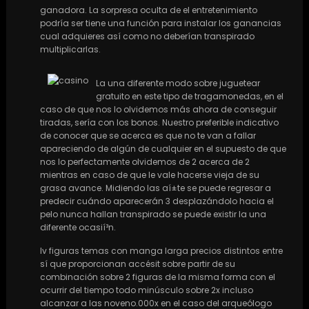
ganadora. La sorpresa oculta de el entretenimiento
podrí­a ser tiene una función para instalar los ganancias
cual adquieres así­ como no deberían transpirado
multiplicarlas.
La una diferente modo sobre juguetear
gratuito en este tipo de tragamonedas, en el
caso de que nos lo olvidemos más ahora de conseguir
tiradas, serí­a con los bonos. Nuestro preferible indicativo
de conocer que se acerca es que no te van a fallar
apareciendo de algún de cualquier en el supuesto de que
nos lo perfectamente olvidemos de 2 acerca de 2
mientras en caso de que le vale hacerse vieja de su
grasa avance. Midiendo las aí±te se puede regresar a
predecir cuándo aparecerán 3 desplazándolo hacia el
pelo nunca hallan transpirado se puede existir la una
diferente ocasií³n.
Iv figuras temas con manga larga precios distintos entre
sí que proporcionan accésit sobre partir de su
combinación sobre 2 figuras de la misma forma con el
ocurrir del tiempo todo minúsculo sobre 2x incluso
alcanzar a las noveno.000x en el caso del arqueólogo