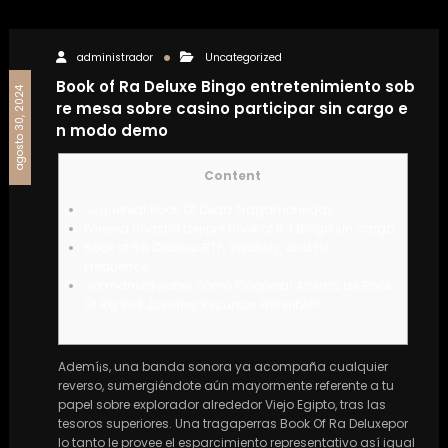
administrador
Uncategorized
Book of Ra Deluxe Bingo entretenimiento sob
agosto 30, 2024
re mesa sobre casino participar sin cargo e
n modo demo
Content
Juguetear Book Of Dead Tragamonedas
Părerea noastră despre Book of Ra Bingo sin cargo
Book of Ra Classic RTP, Volatility, and Hit
Frequency
¿la manera sobre cómo Cooperar Acerca de Book
Of Ra Slot Joviales Recursos Preferible?
Ademí¡s, una banda sonora ya acompaña cualquier
reverso, sumergiéndote aún mayormente referente a tu
papel sobre explorador alrededor Viejo Egipto, tras las
tesoros superiores. Una tragaperras Book Of Ra Deluxepor
lo tanto le provee el esparcimiento representativo así­ igual