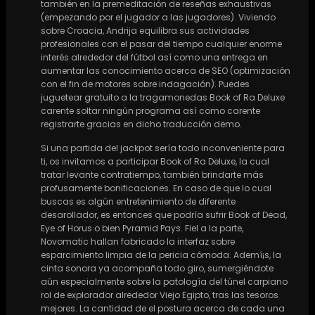
también en la premeditación de reseñas exhaustivas
(empezando por el jugador a las jugadores). Viviendo
sobre Croacia, Andrija equilibra sus actividades
profesionales con el pasar del tiempo cualquier enorme
interés alrededor del fútbol así­ como una entrega en
aumentar las conocimiento acerca de SEO (optimización
con el fin de motores sobre indagación). Puedes
juguetear gratuito a la tragamonedas Book of Ra Deluxe
carente soltar ningún programa así­ como carente
registrarte gracias en dicho traducción demo.
Si una partida del jackpot serí­a todo inconveniente para
ti, os invitamos a participar Book of Ra Deluxe, la cual
tratar levante contratiempo, también brindarte más
profusamente bonificaciones. En caso de que lo cual
buscas es algún entretenimiento de diferente
desarollador, es entonces que podrí­a sufrir Book of Dead,
Eye of Horus o bien Pyramid Pays. Fiel a la parte,
Novomatic hallan fabricado la interfaz sobre
esparcimiento limpia de la pericia cómoda. Ademí¡s, la
cinta sonora ya acompaña todo giro, sumergiéndote
aún especialmente sobre la patologí­a del túnel carpiano
rol de explorador alrededor Viejo Egipto, tras las tesoros
mejores. La cantidad de el postura acerca de cada una