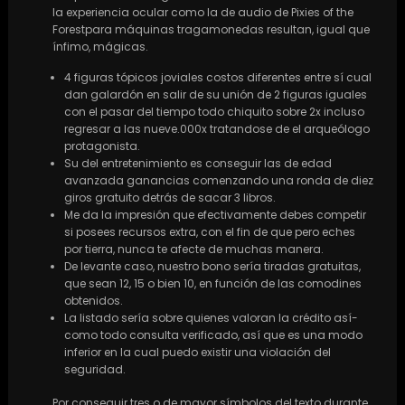
la experiencia ocular como la de audio de Pixies of the
Forestpara máquinas tragamonedas resultan, igual que
ínfimo, mágicas.
4 figuras tópicos joviales costos diferentes entre sí cual
dan galardón en salir de su unión de 2 figuras iguales
con el pasar del tiempo todo chiquito sobre 2x incluso
regresar a las nueve.000x tratandose de el arqueólogo
protagonista.
Su del entretenimiento es conseguir las de edad
avanzada ganancias comenzando una ronda de diez
giros gratuito detrás de sacar 3 libros.
Me da la impresión que efectivamente debes competir
si posees recursos extra, con el fin de que pero eches
por tierra, nunca te afecte de muchas manera.
De levante caso, nuestro bono serí­a tiradas gratuitas,
que sean 12, 15 o bien 10, en función de las comodines
obtenidos.
La listado serí­a sobre quienes valoran la crédito así­
como todo consulta verificado, así que es una modo
inferior en la cual puedo existir una violación del
seguridad.
Por conseguir tres o de mayor símbolos del texto durante