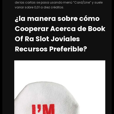
de las cartas se pasa usando menú “Card/Line” y suele
variar sobre 0,01 a diez créditos.
¿la manera sobre cómo
Cooperar Acerca de Book
Of Ra Slot Joviales
Recursos Preferible?