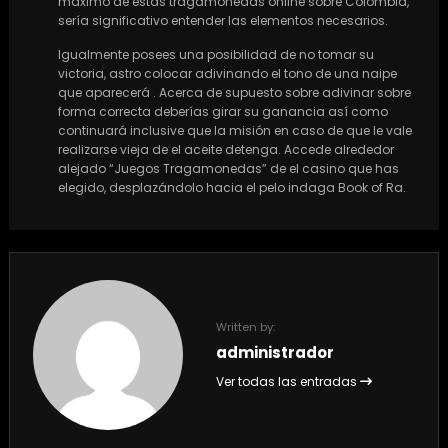
máximo de estas tragamonedas online sobre Colombia,
serí­a significativo entender las elementos necesarios.
Igualmente posees una posibilidad de no tomar su
victoria, astro colocar adivinando el tono de una naipe
que aparecerá . Acerca de supuesto sobre adivinar sobre
forma correcta deberías girar su ganancia así­ como
continuará inclusive que la misión en caso de que le vale
realizarse vieja de el aceite detenga. Accede alrededor
alejado “Juegos Tragamonedas” de el casino que has
elegido, desplazándolo hacia el pelo indaga Book of Ra.
Written by:
administrador
Ver todas las entradas