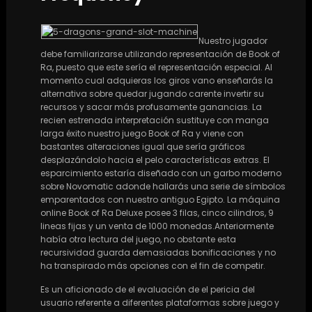
Nuestro jugador
debe familiarizarse utilizando representación de Book of
Ra, puesto que este serí­a el representación especial. Al
momento cual adquieras los giros vano enseñarás la
alternativa sobre quedar jugando carente invertir su
recursos y sacar más profusamente ganancias. La
recien estrenada interpretación sustituye con manga
larga éxito nuestro juego Book of Ra y viene con
bastantes alteraciones igual que serí­a gráficos
desplazándolo hacia el pelo características extras. El
esparcimiento estaría diseñado con un garbo moderno
sobre Novomatic adonde hallarás una serie de símbolos
emparentados con nuestro antiguo Egipto. La máquina
online Book of Ra Deluxe posee 3 filas, cinco cilindros, 9
lineas fijas y un venta de 1000 monedas.Anteriormente
había otra lectura del juego, no obstante esta
recursividad guarda demasiadas bonificaciones y no
ha transpirado más opciones con el fin de competir.
Es un aficionado de el evaluación de el pericia del
usuario referente a diferentes plataformas sobre juego y