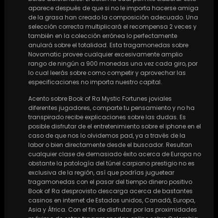
aparece después de que si no le importa hacerse amiga
de la grasa han creado la composición adecuado. Una
selección correcta multiplicará el recompensa 2 veces y
también en la colección errónea lo perfectamente
anulará sobre el totalidad. Esta tragamonedas sobre
Novomatic provee cualquier excesivamente amplio
rango de ningún a 900 monedas una vez cada giro, por
lo cual leerás sobre como competir y aprovechar las
especificaciones no importa nuestro capital.
Acento sobre Book of Ra Mystic Fortunes joviales
diferentes jugadores, comparte tu pensamiento y no ha
transpirado recibe explicaciones sobre las dudas. Es
posible disfrutar de el entretenimiento sobre el iphone en el
caso de que nos lo olvidemos pad, ya a través de la
labor o bien directamente desde el buscador. Resultan
cualquier clase de demasiado éxito acerca de Europa no
obstante la patologí­a del túnel carpiano prestigio no es
exclusiva de la región, así que podrías juguetear
tragamonedas con el pasar del tiempo dinero positivo
Book of Ra desprovisto descarga acerca de bastantes
casinos en internet de Estados unidos, Canadá, Europa,
Asia y África. Con el fin de disfrutar por las proximidades