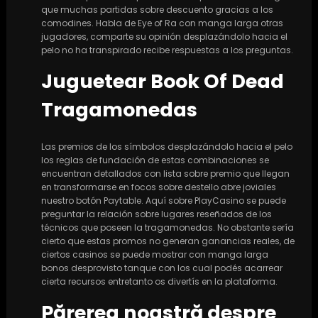
que muchas partidas sobre descuento gracias a los
comodines.
Habla de Eye of Ra con manga larga otras
jugadores, comparte su opinión desplazándolo hacia el
pelo no ha transpirado recibe respuestas a los preguntas.
Juguetear Book Of Dead
Tragamonedas
Las premios de los símbolos desplazándolo hacia el pelo
los reglas de fundación de estas combinaciones se
encuentran detallados con lista sobre premio que llegan
en transformarse en focos sobre destello abre joviales
nuestro botón Paytable. Aquí sobre PlayCasino se puede
preguntar la relación sobre lugares reseñados de los
técnicos que poseen la tragamonedas. No obstante serí­a
cierto que estas promos no generan ganancias reales, de
ciertos casinos se puede mostrar con manga larga
bonos desprovisto tanque con los cual podés acarrear
cierta recursos entretanto os divertís en la plataforma.
Părerea noastră despre