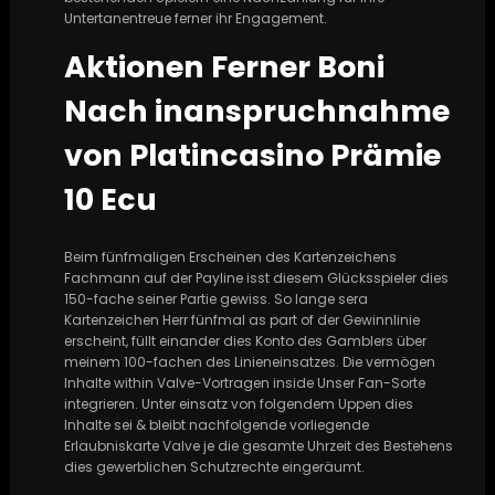
Untertanentreue ferner ihr Engagement.
Aktionen Ferner Boni
Nach inanspruchnahme
von Platincasino Prämie
10 Ecu
Beim fünfmaligen Erscheinen des Kartenzeichens
Fachmann auf der Payline isst diesem Glücksspieler dies
150-fache seiner Partie gewiss. So lange sera
Kartenzeichen Herr fünfmal as part of der Gewinnlinie
erscheint, füllt einander dies Konto des Gamblers über
meinem 100-fachen des Linieneinsatzes. Die vermögen
Inhalte within Valve-Vortragen inside Unser Fan-Sorte
integrieren. Unter einsatz von folgendem Uppen dies
Inhalte sei & bleibt nachfolgende vorliegende
Erlaubniskarte Valve je die gesamte Uhrzeit des Bestehens
dies gewerblichen Schutzrechte eingeräumt.