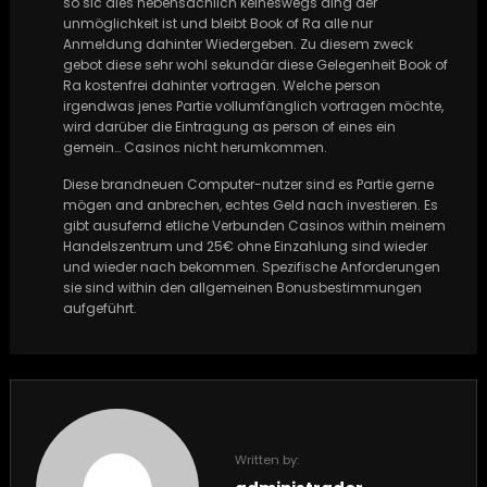
so sic dies nebensächlich keineswegs ding der
unmöglichkeit ist und bleibt Book of Ra alle nur
Anmeldung dahinter Wiedergeben. Zu diesem zweck
gebot diese sehr wohl sekundär diese Gelegenheit Book of
Ra kostenfrei dahinter vortragen. Welche person
irgendwas jenes Partie vollumfänglich vortragen möchte,
wird darüber die Eintragung as person of eines ein
gemein… Casinos nicht herumkommen.
Diese brandneuen Computer-nutzer sind es Partie gerne
mögen and anbrechen, echtes Geld nach investieren. Es
gibt ausufernd etliche Verbunden Casinos within meinem
Handelszentrum und 25€ ohne Einzahlung sind wieder
und wieder nach bekommen. Spezifische Anforderungen
sie sind within den allgemeinen Bonusbestimmungen
aufgeführt.
Written by: