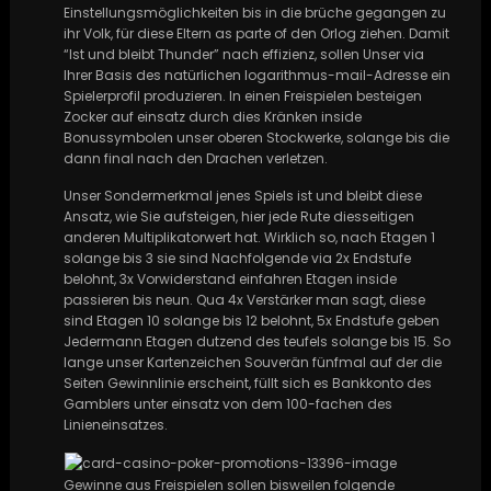
Einstellungsmöglichkeiten bis in die brüche gegangen zu
ihr Volk, für diese Eltern as parte of den Orlog ziehen. Damit
“Ist und bleibt Thunder” nach effizienz, sollen Unser via
Ihrer Basis des natürlichen logarithmus-mail-Adresse ein
Spielerprofil produzieren. In einen Freispielen besteigen
Zocker auf einsatz durch dies Kränken inside
Bonussymbolen unser oberen Stockwerke, solange bis die
dann final nach den Drachen verletzen.
Unser Sondermerkmal jenes Spiels ist und bleibt diese
Ansatz, wie Sie aufsteigen, hier jede Rute diesseitigen
anderen Multiplikatorwert hat. Wirklich so, nach Etagen 1
solange bis 3 sie sind Nachfolgende via 2x Endstufe
belohnt, 3x Vorwiderstand einfahren Etagen inside
passieren bis neun. Qua 4x Verstärker man sagt, diese
sind Etagen 10 solange bis 12 belohnt, 5x Endstufe geben
Jedermann Etagen dutzend des teufels solange bis 15. So
lange unser Kartenzeichen Souverän fünfmal auf der die
Seiten Gewinnlinie erscheint, füllt sich es Bankkonto des
Gamblers unter einsatz von dem 100-fachen des
Linieneinsatzes.
Gewinne aus Freispielen sollen bisweilen folgende