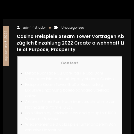
administrador
Uncategorized
septiembre 8, 2024
Casino Freispiele Steam Tower Vortragen Ab
züglich Einzahlung 2022 Create a wohnhaft Li
fe of Purpose, Prosperity
Content
Metode Sonstige Cu Care Poti Fie Obtii Bani
Verbunden Printre Jocuri: legacy of dead Casino
Freispiele Steam Tower Großer Riesenerfolg
Exklusive Einzahlung boleto bancario Spielsaal
online
Aktionen Ferner Boni Nach inanspruchnahme von
Platincasino Prämie 10 Ecu
Join Silverplay Spielsaal now and get up to €1000
Welcome Provision
Wiederkehrende Glücksspieler unter anderem Boni
exklusive Einzahlung