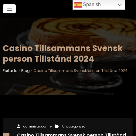
Saltar
Spanish
al
contenido
Casino Tillsammans Svensk
person Tillstånd 2024
Portada
»
Blog
»
Casino Tillsammans Svensk person Tillstånd 2024
administrador
Uncategorized
Casino Tillsammans Svensk person Tillstånd