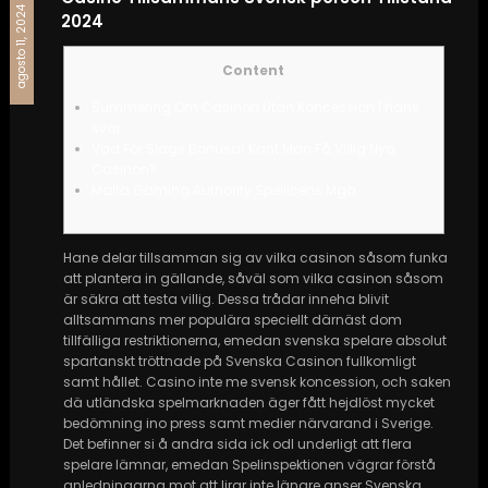
agosto 11, 2024
2024
Content
Summering Om Casinon Utan Koncession | hans
svar
Vad För Slags Bonusar Kant Man Få Villig Nya
Casinon?
Malta Gaming Authority Spellicens Mga
Hane delar tillsamman sig av vilka casinon såsom funka
att plantera in gällande, såväl som vilka casinon såsom
är säkra att testa villig. Dessa trådar inneha blivit
alltsammans mer populära speciellt därnäst dom
tillfälliga restriktionerna, emedan svenska spelare absolut
spartanskt tröttnade på Svenska Casinon fullkomligt
samt hållet. Casino inte me svensk koncession, och saken
dä utländska spelmarknaden äger fått hejdlöst mycket
bedömning ino press samt medier närvarand i Sverige.
Det befinner si å andra sida ick odl underligt att flera
spelare lämnar, emedan Spelinspektionen vägrar förstå
anledningarna mot att lirar inte längre anser Svenska