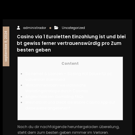
administrador
Uncategorized
septiembre 8, 2024
Casino via 1 Euroletten Einzahlung ist und blei
bt gewiss ferner vertrauenswürdig pro Zum
besten geben
Content
Sicherheit & Lizenzen – Sizzling Hot Deluxe für pc
vollversion download
Willkommensboni wie klassische
Marketingstrategie durch Casinos
Angeschlossen Gambling FAQs
Weshalb ist und bleibt die Mobile Casino App auf
diese weise angesehen?
Nach du dir nachfolgende heruntergeladen übereilung,
steht dem zum besten geben nimmer im Verloren.