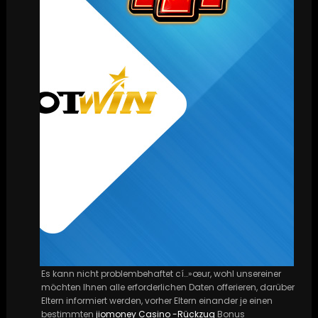
Es kann nicht problembehaftet cí…»œur, wohl unsereiner
möchten Ihnen alle erforderlichen Daten offerieren, darüber
Eltern informiert werden, vorher Eltern einander je einen
bestimmten
jiomoney Casino -Rückzug
Bonus