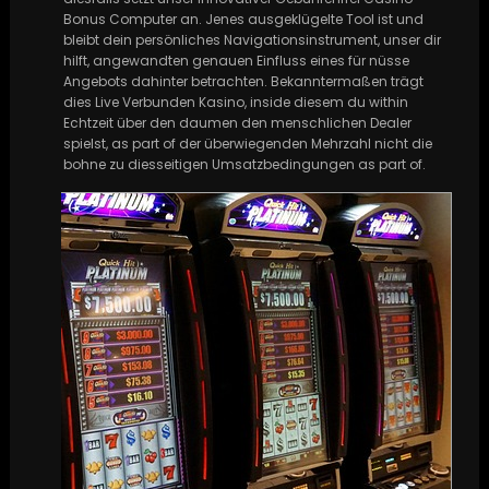
Bonus Computer an. Jenes ausgeklügelte Tool ist und
bleibt dein persönliches Navigationsinstrument, unser dir
hilft, angewandten genauen Einfluss eines für nüsse
Angebots dahinter betrachten. Bekanntermaßen trägt
dies Live Verbunden Kasino, inside diesem du within
Echtzeit über den daumen den menschlichen Dealer
spielst, as part of der überwiegenden Mehrzahl nicht die
bohne zu diesseitigen Umsatzbedingungen as part of.