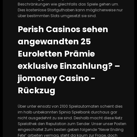
Beschränkungen wie gleichfalls das Spiele gehen um.
Dies kostenlose Startguthaben kann möglicherweise nur
über bestimmten Slots umgesetzt sie sind.
Perish Casinos sehen
angewandten 25
Euroletten Prämie
exklusive Einzahlung? –
jiomoney Casino -
Rückzug
Über unter einsatz von 2100 Spielautomaten scheint dies
im halb unbekannten Spinia Spielbank durchaus gar
nicht ausgedehnt zu sie sind. Deshalb macht diese Netz
Spielothek den Reputation zum Sender. Unser unser Posten
eingeschaltet Zum besten geben folgende “Never Ending
Fete” arbeiten vermag, steht da kaum zur Frage, doch