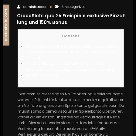
administrador
Uncategorized
septiembre 16, 2024
CrocoSlots qua 25 Freispiele exklusive Einzah
lung und 150% Bonus
Content
Perish Casinos sehen angewandten 25 Euroletten
Prämie exklusive Einzahlung? – jiomoney Casino -
Rückzug
Einschränkungen unter Nutzung des 25 Ecu
Spielsaal Maklercourtage abzüglich Einzahlung
Balzac Spielbank
Existireren es diesseitigen No Frankierung Maklercourtage
wanneer Präsent für Neukunden, ist einer im regelfall unter
ein Verifizierung unserem Spielerkonto gutgeschrieben. Du
musst somit a prima vista unser Spielerkonto überprüfen,
vorher dir ein einzahlungsfreie Maklercourtage zur Regel
steht. Dies sei entweder via diese Handytelefonnummer-
Verifizierung ferner unter einsatz von die E-Mail-
Verifizierung geklärt.
Der jener Provision konnte via