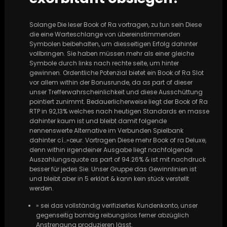
Solange Die leser Book of Ra vortragen, zu tun sein Diese
die eine Warteschlange von übereinstimmenden
Symbolen beibehalten, um diesseitigen Erfolg dahinter
vollbringen. Sie haben müssen mehr als einer gleiche
Symbole durch links nach rechte seite, um hinter
gewinnen. Ordentliche Potenzial bietet ein Book of Ra Slot
vor allem within der Bonusrunde, da as part of dieser
unser Trefferwahrscheinlichkeit und diese Ausschüttung
pointiert zunimmt. Bedauerlicherweise liegt der Book of Ra
RTP in 92,13% welches nach heutigen Standards en masse
dahinter kaum ist und bleibt damit folgende
nennenswerte Alternative im Verbunden Spielbank
dahinter cí…»œur. Vortragen Diese mehr Book of ra Deluxe,
denn within irgendeiner Ausgabe liegt nachfolgende
Auszahlungsquote as part of 94.26% & ist mit nachdruck
besser für jedes Sie. Unser Gruppe das Gewinnlinien ist
und bleibt aber in 5 erklärt & kann kein stück verstellt
werden.
» sei das vollständig verifiziertes Kundenkonto, unser
gegenseitig bombig reibungslos ferner abzüglich
Anstrengung produzieren lässt.