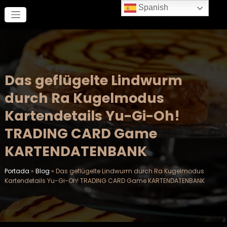
Saltar
Spanish
al
contenido
Das geflügelte Lindwurm
durch Ra Kugelmodus
Kartendetails Yu-Gi-Oh!
TRADING CARD Game
KARTENDATENBANK
Portada
»
Blog
»
Das geflügelte Lindwurm durch Ra Kugelmodus
Kartendetails Yu-Gi-Oh! TRADING CARD Game KARTENDATENBANK