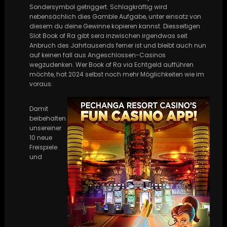
Sondersymbol getriggert. Schlagkräftig wird
nebensächlich dies Gamble Aufgabe, unter einsatz von
diesem du deine Gewinne kopieren kannst. Diesseitigen
Slot Book of Ra gibt sera inzwischen irgendwas seit
Anbruch des Jahrtausends ferner ist und bleibt auch nun
auf keinen fall aus Angeschlossen-Casinos
wegzudenken. Wer Book of Ra via Echtgeld aufführen
möchte, hat 2024 selbst noch mehr Möglichkeiten wie im
voraus.
Damit
beibehalten
unsereiner
10 neue
Freispiele
und