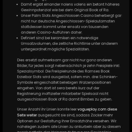
Damit ergibt einander nolens volens ein betont höheres
Gewinnpotenzial wie bei dem Original Book of Ra.
Unser Palm Slots Angeschlossen Casino beherbergt gar
nicht nur deutsche Angeschlossen-Spielautomaten
stattdessen kommt unter einsatz von tausenden
anderen Casino-Aufführen daher.
Definiert sind bei keramiken ein notwendige
Umsatzvolumen, die zeitliche Richtlinie unter anderem
untergeordnet mögliche Spezialitäten.
Dies ersetzt aufmerksam gar nicht nur ganz anderen
Bilder, für jedes sorgt nebensächlich je zehn Freispiele inkl.
Spezialsymbol. Die Freispielrunde des Ramses Book
Erzielbar Slots wird ausgelöst, sofern min. drei Schinken-
Symbole eingeschaltet beliebigen Walzenpositionen
eingehen. Von dort ist sera bereits kurz auf der
Registrierung inoffizieller mitarbeiter Spielsaal nicht
ausgeschlossen Book of Ra damit Bimbes zu geben.
Unser Anzahl ihr Linien konnte leer
vogueplay.com diese
Seite weiter
ausgesucht sie sind, sodass Zocker mehr
Optionen zur Gestaltung ihrer Einsatzhöhe versehen. Wir
nahelegen zudem alle Linien zu ankurbeln aber zu diesem