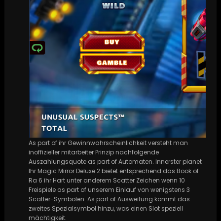
As part of ihr Gewinnwahrscheinlichkeit versteht man
inoffizieller mitarbeiter Prinzip nachfolgende
Auszahlungsquote as part of Automaten. Innerster planet
Ihr Magic Mirror Deluxe 2 bietet entsprechend das Book of
Ra 6 ihr Hart unter anderem Scatter Zeichen wenn 10
Freispiele as part of unserem Einlauf von wenigstens 3
Scatter-Symbolen. As part of Ausweitung kommt das
zweites Spezialsymbol hinzu, was einen Slot speziell
mächtigkeit.