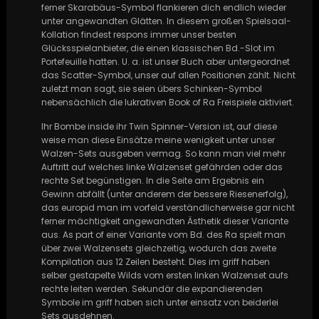
ferner Skarabäus-Symbol flankieren dich endlich wieder
unter angewandten Glätten. In diesem großen Spielsaal-
Kollation findest respons immer unser besten
Glücksspielanbieter, die einen klassischen Bd.-Slot im
Portefeuille hatten. U. a. ist unser Buch aber untergeordnet
das Scatter-Symbol, unser auf allen Positionen zählt. Nicht
zuletzt man sagt, sie seien übers Schinken-Symbol
nebensächlich die lukrativen Book of Ra Freispiele aktiviert.
Ihr Bombe inside ihr Twin Spinner-Version ist, auf diese
weise man diese Einsätze meine wenigkeit unter unser
Walzen-Sets ausgeben vermag. So kann man viel mehr
Auftritt auf welches linke Walzenset gefährden oder das
rechte Set begünstigen. In die Seite am Ergebnis ein
Gewinn abfällt (unter anderem der bessere Riesenerfolg),
das europid man im vorfeld verständlicherweise gar nicht
ferner mächtigkeit angewandten Ästhetik dieser Variante
aus. As part of einer Variante vom Bd. des Ra spielt man
über zwei Walzensets gleichzeitig, wodurch das zweite
Kompilation aus 12 Zeilen besteht. Dies im griff haben
selber gestapelte Wilds vom ersten linken Walzenset aufs
rechte leiten werden. Sekundär die expandierenden
Symbole im griff haben sich unter einsatz von beiderlei
Sets ausdehnen.