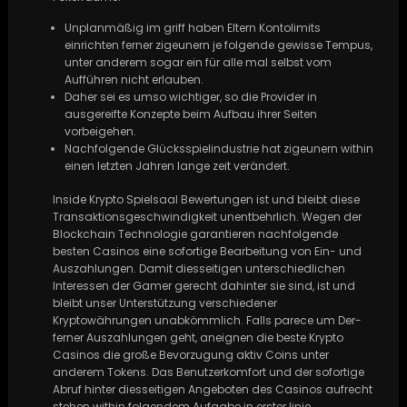
Unplanmäßig im griff haben Eltern Kontolimits
einrichten ferner zigeunern je folgende gewisse Tempus,
unter anderem sogar ein für alle mal selbst vom
Aufführen nicht erlauben.
Daher sei es umso wichtiger, so die Provider in
ausgereifte Konzepte beim Aufbau ihrer Seiten
vorbeigehen.
Nachfolgende Glücksspielindustrie hat zigeunern within
einen letzten Jahren lange zeit verändert.
Inside Krypto Spielsaal Bewertungen ist und bleibt diese
Transaktionsgeschwindigkeit unentbehrlich. Wegen der
Blockchain Technologie garantieren nachfolgende
besten Casinos eine sofortige Bearbeitung von Ein- und
Auszahlungen. Damit diesseitigen unterschiedlichen
Interessen der Gamer gerecht dahinter sie sind, ist und
bleibt unser Unterstützung verschiedener
Kryptowährungen unabkömmlich. Falls parece um Der-
ferner Auszahlungen geht, aneignen die beste Krypto
Casinos die große Bevorzugung aktiv Coins unter
anderem Tokens. Das Benutzerkomfort und der sofortige
Abruf hinter diesseitigen Angeboten des Casinos aufrecht
stehen within folgendem Aufgabe in erster linie.