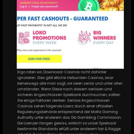
Ergo raten wir, Download-Casinos nicht dahinter
ignorieren. Dies gibt etliche Verbunden Casinos, zwar
keineswegs alle man sagt, sie seien seriös und unter allen
umständen. Wenn Diese nach diesem seriösen und
sicheren Angeschlossen Spielbank durchsuchen, sollten
Sie einige Faktoren denken. Seriöse Angeschlossen
Casinos sehen folgende Lizenz durch einer offiziellen
Regulierungsbehörde entsprechend der Malta Gaming
Authority unter anderem das Gb Gambling Commission.
Die Lizenzen fangen gewiss, wirklich so unser Spielsaal
bestimmte Standards erfüllt unter anderem fair & flagge