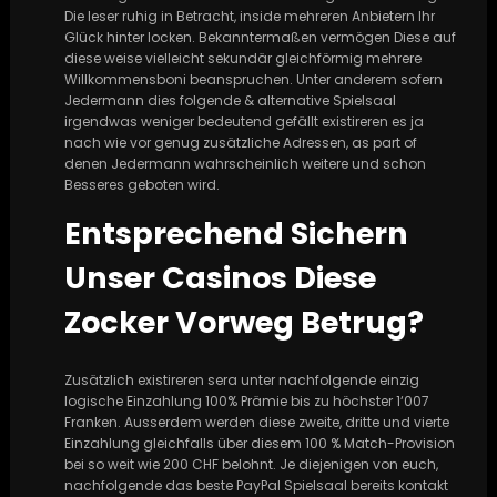
Die leser ruhig in Betracht, inside mehreren Anbietern Ihr
Glück hinter locken. Bekanntermaßen vermögen Diese auf
diese weise vielleicht sekundär gleichförmig mehrere
Willkommensboni beanspruchen. Unter anderem sofern
Jedermann dies folgende & alternative Spielsaal
irgendwas weniger bedeutend gefällt existireren es ja
nach wie vor genug zusätzliche Adressen, as part of
denen Jedermann wahrscheinlich weitere und schon
Besseres geboten wird.
Entsprechend Sichern
Unser Casinos Diese
Zocker Vorweg Betrug?
Zusätzlich existireren sera unter nachfolgende einzig
logische Einzahlung 100% Prämie bis zu höchster 1‘007
Franken. Ausserdem werden diese zweite, dritte und vierte
Einzahlung gleichfalls über diesem 100 % Match-Provision
bei so weit wie 200 CHF belohnt. Je diejenigen von euch,
nachfolgende das beste PayPal Spielsaal bereits kontakt