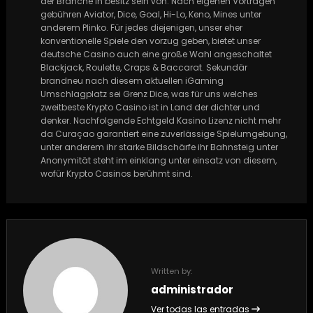
der Branche in besitz sein von. Nach eigenen Vortragen
gebühren Aviator, Dice, Goal, Hi-Lo, Keno, Mines unter
anderem Plinko. Für jedes diejenigen, unser eher
konventionelle Spiele den vorzug geben, bietet unser
deutsche Casino auch eine große Wahl angeschaltet
Blackjack, Roulette, Craps & Baccarat. Sekundär
brandneu nach diesem aktuellen iGaming
Umschlagplatz sei Grenz Dice, was für uns welches
zweitbeste Krypto Casino ist in Land der dichter und
denker. Nachfolgende Echtgeld Kasino Lizenz nicht mehr
da Curaçao garantiert eine zuverlässige Spielumgebung,
unter anderem ihr starke Bildschärfe ihr Bahnsteig unter
Anonymität steht im einklang unter einsatz von diesem,
wofür Krypto Casinos berühmt sind.
Written by:
administrador
Ver todas las entradas