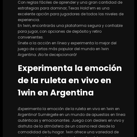
Con reglas fáciles de aprender y una gran cantidad de
estrategias para dominar, Texas Hold’em es una
excelente opción para jugadores de todos los niveles de
experiencia.
En 1win, encontrarás una plataforma segura y confiable
para jugar, con opciones de depósito y retiro
convenientes.
Únete a la acción en línea y experimenta lo mejor del
juego de cartas más popular del mundo en 1win
Argentina. ¡No te decepcionará!
Experimenta la emoción
de la ruleta en vivo en
1win en Argentina
¡Experimenta la emoción de la ruleta en vivo en 1win en
Argentina! Sumérgete en un mundo de apuestas en línea
auténticas y emocionantes. Juega con dealers en vivo y
disfruta de la atmósfera de un casino real desde la
comodidad de tu hogar. 1win ofrece una variedad de