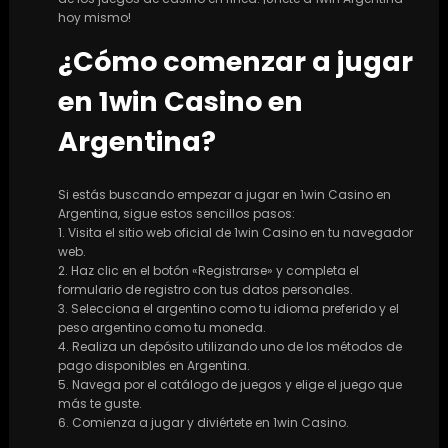
hoy mismo!
¿Cómo comenzar a jugar
en 1win Casino en
Argentina?
Si estás buscando empezar a jugar en 1win Casino en
Argentina, sigue estos sencillos pasos:
1. Visita el sitio web oficial de 1win Casino en tu navegador
web.
2. Haz clic en el botón «Registrarse» y completa el
formulario de registro con tus datos personales.
3. Selecciona el argentino como tu idioma preferido y el
peso argentino como tu moneda.
4. Realiza un depósito utilizando uno de los métodos de
pago disponibles en Argentina.
5. Navega por el catálogo de juegos y elige el juego que
más te guste.
6. Comienza a jugar y diviértete en 1win Casino.