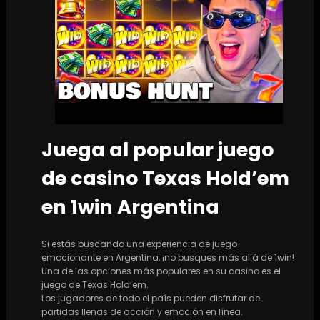
Juega al popular juego
de casino Texas Hold’em
en 1win Argentina
Si estás buscando una experiencia de juego
emocionante en Argentina, ¡no busques más allá de 1win!
Una de las opciones más populares en su casino es el
juego de Texas Hold’em.
Los jugadores de todo el país pueden disfrutar de
partidas llenas de acción y emoción en línea.