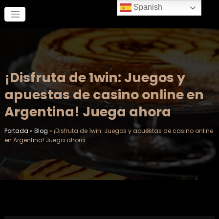
Saltar
Spanish
al
contenido
¡Disfruta de 1win: Juegos y
apuestas de casino online en
Argentina! Juega ahora
Portada
»
Blog
»
¡Disfruta de 1win: Juegos y apuestas de casino online
en Argentina! Juega ahora