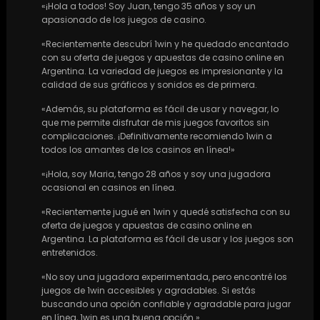
«¡Hola a todos! Soy Juan, tengo 35 años y soy un
apasionado de los juegos de casino.
«Recientemente descubrí 1win y he quedado encantado
con su oferta de juegos y apuestas de casino online en
Argentina. La variedad de juegos es impresionante y la
calidad de sus gráficos y sonidos es de primera.
«Además, su plataforma es fácil de usar y navegar, lo
que me permite disfrutar de mis juegos favoritos sin
complicaciones. ¡Definitivamente recomiendo 1win a
todos los amantes de los casinos en línea!»
«¡Hola, soy Maria, tengo 28 años y soy una jugadora
ocasional en casinos en línea.
«Recientemente jugué en 1win y quedé satisfecha con su
oferta de juegos y apuestas de casino online en
Argentina. La plataforma es fácil de usar y los juegos son
entretenidos.
«No soy una jugadora experimentada, pero encontré los
juegos de 1win accesibles y agradables. Si estás
buscando una opción confiable y agradable para jugar
en línea, 1win es una buena opción.»