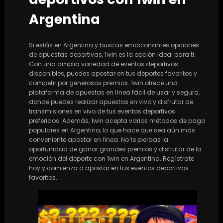
Argentina
Si estás en Argentina y buscas emocionantes opciones
de apuestas deportivas, 1win es la opción ideal para ti.
Con una amplia variedad de eventos deportivos
disponibles, puedes apostar en tus deportes favoritos y
competir por generosos premios. 1win ofrece una
plataforma de apuestas en línea fácil de usar y segura,
donde puedes realizar apuestas en vivo y disfrutar de
transmisiones en vivo de tus eventos deportivos
preferidos. Además, 1win acepta varios métodos de pago
populares en Argentina, lo que hace que sea aún más
conveniente apostar en línea. No te pierdas la
oportunidad de ganar grandes premios y disfrutar de la
emoción del deporte con 1win en Argentina. Regístrate
hoy y comienza a apostar en tus eventos deportivos
favoritos.