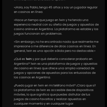
«¡Hola, soy Pablo, tengo 45 años y soy un jugador regular
en casinos en línea.
«Hace un tiempo que juego en 1win y he tenido una
experiencia neutral con su oferta de juegos y apuestas de
casino online en Argentina. La plataforma es estable y los
juegos funcionan sin problemas.
«Sin embargo, no he encontrado nada que realmente me
impresione o me diferencie de otros casinos en línea. En
general, 1win es una opción sólida pero no destacable.»
¿Qué es
1win
y por qué debería considerar probarlo en
Argentina? 1win es una plataforma de juegos y apuestas
de casino en línea que ofrece una amplia variedad de
juegos y opciones de apuestas para los entusiastas de
los casinos en Argentina.
¿Puedo jugar en 1win en mi teléfono móvil? ¡Claro que sí!
La plataforma de 1win es accesible desde dispositivos
móviles, lo que significa que puedes disfrutar de tus
juegos de casino favoritos y realizar apuestas en
cualquier momento y en cualquier lugar.