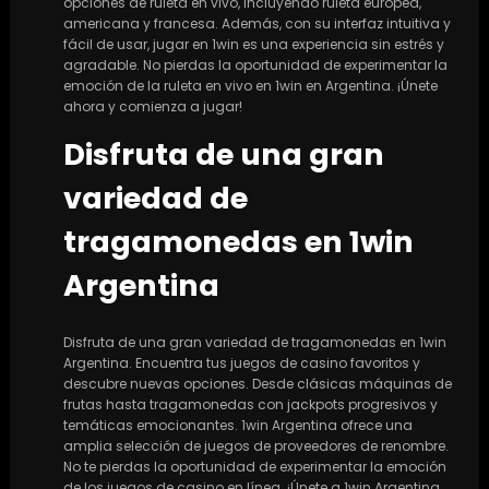
opciones de ruleta en vivo, incluyendo ruleta europea,
americana y francesa. Además, con su interfaz intuitiva y
fácil de usar, jugar en 1win es una experiencia sin estrés y
agradable. No pierdas la oportunidad de experimentar la
emoción de la ruleta en vivo en 1win en Argentina. ¡Únete
ahora y comienza a jugar!
Disfruta de una gran
variedad de
tragamonedas en 1win
Argentina
Disfruta de una gran variedad de tragamonedas en 1win
Argentina. Encuentra tus juegos de casino favoritos y
descubre nuevas opciones. Desde clásicas máquinas de
frutas hasta tragamonedas con jackpots progresivos y
temáticas emocionantes. 1win Argentina ofrece una
amplia selección de juegos de proveedores de renombre.
No te pierdas la oportunidad de experimentar la emoción
de los juegos de casino en línea. ¡Únete a 1win Argentina