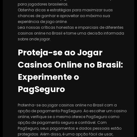
para jogadores brasileiros.
Obtenha dicas e estratégias para maximizar suas
chances de ganhar e aproveitar ao máximo sua
experiência de jogo online.
Leia nossas críticas honestas e imparciais de diferentes
casinos online no Brasil e tome uma decisão informada
sobre onde jogar.
Proteja-se ao Jogar
Casinos Online no Brasil:
Experimente o
PagSeguro
Protenha-se ao jogar casinos online no Brasil com a
opção de pagamento PagSeguro. Ao escolher um casino
online, verifique se o mesmo oferece PagSeguro como
opção de pagamento seguro e confiável. Com
PagSeguro, seus pagamentos e dados pessoais estão
protegidos. Além disso, é uma opção fácil de usar,