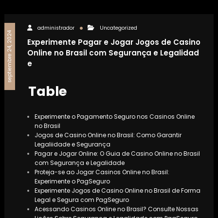
administrador
Uncategorized
septiembre 24, 2024
Experimente Pagar e Jogar Jogos de Casino
Online no Brasil com Segurança e Legalidad
e
Table
Experimente o Pagamento Seguro nos Casinos Online
no Brasil
Jogos de Casino Online no Brasil: Como Garantir
Legaliidade e Segurança
Pagar e Jogar Online: O Guia de Casino Online no Brasil
com Segurança e Legalidade
Proteja-se ao Jogar Casinos Online no Brasil:
Experimente o PagSeguro
Experimente Jogos de Casino Online no Brasil de Forma
Legal e Segura com PagSeguro
Acessando Casinos Online no Brasil? Consulte Nossas