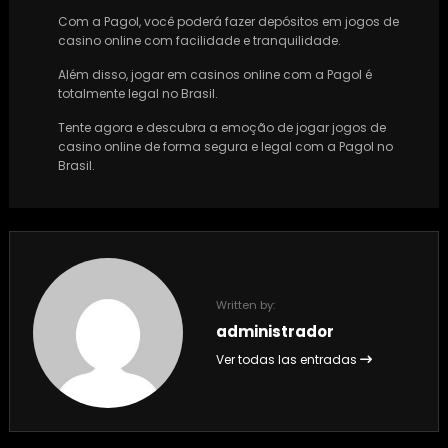
Com a Pagol, você poderá fazer depósitos em jogos de
casino online com facilidade e tranquilidade.
Além disso, jogar em casinos online com a Pagol é
totalmente legal no Brasil.
Tente agora e descubra a emoção de jogar jogos de
casino online de forma segura e legal com a Pagol no
Brasil.
Written by:
administrador
Ver todas las entradas