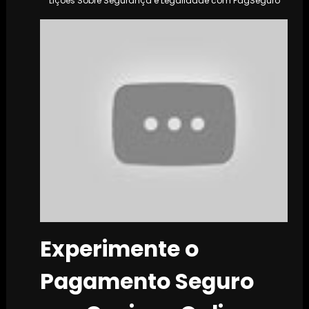
Lições Sobre Segurança e Legalidade com PagSeguro
Experimente o
Pagamento Seguro