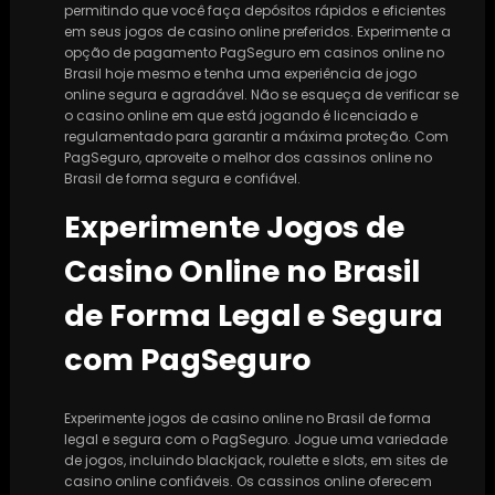
permitindo que você faça depósitos rápidos e eficientes
em seus jogos de casino online preferidos. Experimente a
opção de pagamento PagSeguro em casinos online no
Brasil hoje mesmo e tenha uma experiência de jogo
online segura e agradável. Não se esqueça de verificar se
o casino online em que está jogando é licenciado e
regulamentado para garantir a máxima proteção. Com
PagSeguro, aproveite o melhor dos cassinos online no
Brasil de forma segura e confiável.
Experimente Jogos de
Casino Online no Brasil
de Forma Legal e Segura
com PagSeguro
Experimente jogos de casino online no Brasil de forma
legal e segura com o PagSeguro. Jogue uma variedade
de jogos, incluindo blackjack, roulette e slots, em sites de
casino online confiáveis. Os cassinos online oferecem