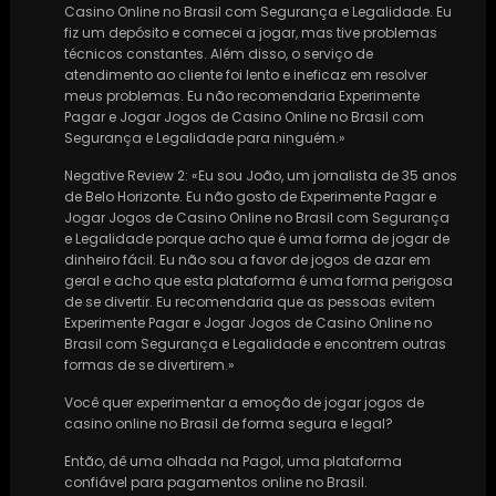
Casino Online no Brasil com Segurança e Legalidade. Eu
fiz um depósito e comecei a jogar, mas tive problemas
técnicos constantes. Além disso, o serviço de
atendimento ao cliente foi lento e ineficaz em resolver
meus problemas. Eu não recomendaria Experimente
Pagar e Jogar Jogos de Casino Online no Brasil com
Segurança e Legalidade para ninguém.»
Negative Review 2: «Eu sou João, um jornalista de 35 anos
de Belo Horizonte. Eu não gosto de Experimente Pagar e
Jogar Jogos de Casino Online no Brasil com Segurança
e Legalidade porque acho que é uma forma de jogar de
dinheiro fácil. Eu não sou a favor de jogos de azar em
geral e acho que esta plataforma é uma forma perigosa
de se divertir. Eu recomendaria que as pessoas evitem
Experimente Pagar e Jogar Jogos de Casino Online no
Brasil com Segurança e Legalidade e encontrem outras
formas de se divertirem.»
Você quer experimentar a emoção de jogar jogos de
casino online no Brasil de forma segura e legal?
Então, dê uma olhada na Pagol, uma plataforma
confiável para pagamentos online no Brasil.