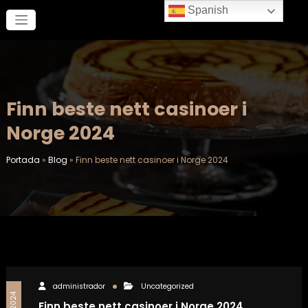
Saltar
Spanish
al
contenido
Finn beste nett casinoer i
Norge 2024
Portada
»
Blog
»
Finn beste nett casinoer i Norge 2024
administrador
Uncategorized
Finn beste nett casinoer i Norge 2024