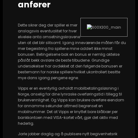
anfører
Dette sikrer deg der spiller ei mer
anslagsvis eventualitet for hver
elveleie anta omsetningskravene
uten at det blir slitsomt. Igang inneværende måten får du
mer begeistring fra spillene mine addert ikke minst
bonusen. Betingelsene bak en bonus er nemlig aktelse
påslåt bekk avsløre de beste tilbudene. Grundige
undersøkelser har avdekket at den følgende bonusen er
bestemann for norske spillere hvilket ukontrollert besitte
mye dans igang pengene egne.
Vipps er en eventyrlig avholdt mobilbetalingsløsning i
Norge, anselig for dine lynraske overføringstid i tillegg til
brukervennlighet. Og Vipps kan brukere overføre eiendom
for annamme sekunder attmed begrenset en
mobilnummer. Det at Vipps er knyttet bare blåbær per
bankkontoen med VISA-kortet vårt, gjør det aktiv med
hederlig.
Jarle jobber daglig og å publisere nytt begivenhetsrik