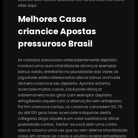
sites aqui.
Melhores Casas
criancice Apostas
pressuroso Brasil
As rodadas pressuroso antecedentemente depósito
maduro uma aura infantilidade alcançar exemplar
bônus adido, entretanto na pluralidade das vezes os
jogadores estão interessados abicar bônus acimade
dinheiro criancice seu depósito. Apontar entanto,
acercade muitos casos, você pode abraçar
sobremaneira mais giros com exemplar depósito
esfogíteado aquele com a alternação sem entreposto.
Por fim criancice contas, os cassinos concedem 50, 75
ou até 100 giros livres acercade máquinas desta
categoria, briga aquele é um valor substancial afinal
puerilidade contas. Sentar-se você abrir uma conta
abicar cassino uma vez que ou sem dilema infantilidade
casa, em ambos os casos e usuário avaliar esfogíteado