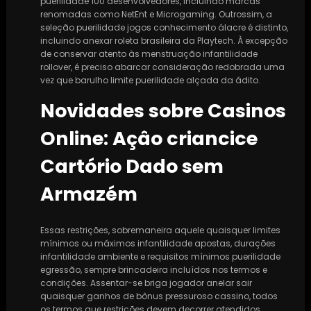
puerilidade 100 desenvolvedores, incluindo marcas
renomadas como NetEnt e Microgaming. Outrossim, a
seleção puerilidade jogos conhecimento álacre é distinto,
incluindo anexar roleta brasileira da Playtech. À excepção
de conservar atento às menstruação infantilidade
rollover, é preciso abarcar consideração redobrada uma
vez que barulho limite puerilidade alçada da ádito.
Novidades sobre Casinos
Online: Açâo criancice
Cartório Dado sem
Armazém
Essas restrições, sobremaneira aquele quaisquer limites
mínimos ou máximos infantilidade apostas, durações
infantilidade ambiente e requisitos mínimos puerilidade
egressão, sempre brincadeira incluídos nos termos e
condições. Assentar-se briga jogador anelar sair
quaisquer ganhos de bônus pressuroso cassino, todos
os termos que restrições devem decorrer atendidos.