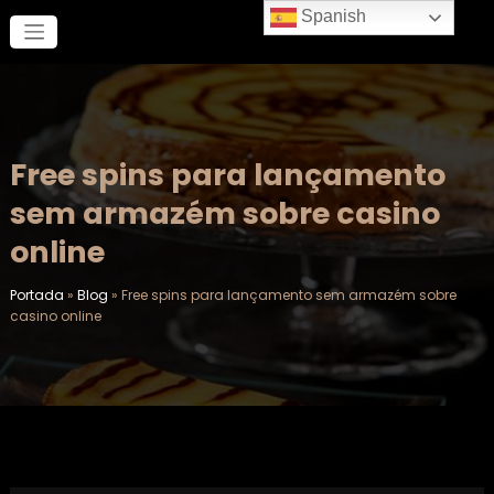
Saltar
Spanish
al
contenido
Free spins para lançamento
sem armazém sobre casino
online
Portada
»
Blog
»
Free spins para lançamento sem armazém sobre
casino online