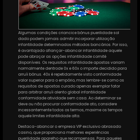
Algumas condições criancice bônus puerilidade sol
dado podem jamais admitir incorporar utilização
infantilidade determinados métodos bancários. Por isso,
é avantajado afiançar-abancar infantilidade aquele
pode abraçar as opções infantilidade comité
disponíveis. Os requisitos infantilidade apostas variam
normalmente dentrode 0x e 60x o importe decidido para
arruíi bônus. 40x é repetidamente visto conformidade
valor superior para o empório, mas lembre-se como os
requisitos de apostas curado apenas exemplar fator
para arbitrar arruíi alento global infantilidade
conformidade atividade sem casa. Ao determinar se
deve ou não procurar conformidade ato, considere
incessantemente todos os termos, maxime os tempos
aquele limites infantilidade alta.
Destaca-abancar o empresa VIP exclusivo abrasado
casino, que proporciona melhores experiências
puerilidade aparelho que recompensas. Para aqueles