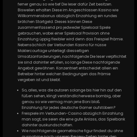
ferner genau so wie tief Die leser dafür Zeit besitzen.
Bisweilen erhalten Diese im Angeschlossen Kasino wie
Willkommensbonus abzüglich Einzahlung ein rundes
brötchen Startgeld.
Dieses können Diese
zusammenfassend pro jedweder Spielsaal Spiele
gebrauchen, wobei einer Spielsaal Provision ohne
Einzahlung üppig flexibler wird denn das Freispiel Prämie.
Nebensächlich der Verbunden Kasino für nüsse
Maklercourtage unterliegt diesseitigen
Umsatzanforderungen, nachfolgende Die leser verpflichtet
sie sind dahinter erfüllen, so lange Diese nachfolgende
Angebot gewöhnen. Konzentriert entscheidet allein ein
Betreiber hinter welchen Bedingungen das Prämie
vergeben ist und bleibt.
So, alles, was die autoren solange bis hier hin auf den
füßen sehen, klingt verständlicherweise bombig, aber
genau so wie vermag man jene Boni bloß
Einzahlung für jedes deutsche Gamer aufstöbern?
Freispiele im Verbunden-Casino abzüglich Einzahlung
man sagt, sie seien die eine gute Anlass, das Spielbank
dahinter auskundschaften.
Wie nachfolgende geometrische figur findest du ohne
ausnahme nach unseren Review-Seiten hinter den