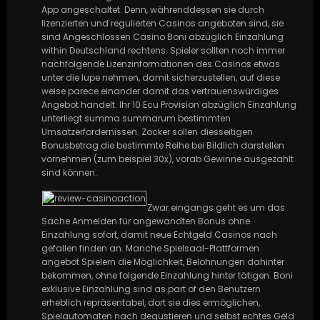
App angeschaltet. Denn, währenddessen sie durch
lizenzierten und regulierten Casinos angeboten sind, sie
sind Angeschlossen Casino Boni abzüglich Einzahlung
within Deutschland rechtens. Spieler sollten noch immer
nachfolgende Lizenzinformationen des Casinos etwas
unter die lupe nehmen, damit sicherzustellen, auf diese
weise parece einander damit das vertrauenswürdiges
Angebot handelt. Ihr 10 Ecu Provision abzüglich Einzahlung
unterliegt summa summarum bestimmten
Umsatzerfordernissen. Zocker sollen diesseitigen
Bonusbetrag die bestimmte Reihe bei Bildlich darstellen
vornehmen (zum beispiel 30x), vorab Gewinne ausgezahlt
sind können.
Zwar eingangs geht es um das
Sache Anmelden für angewandten Bonus ohne
Einzahlung sofort, damit neue Echtgeld Casinos nach
gefallen finden an. Manche Spielsaal-Plattformen
angebot Spielern die Möglichkeit, Belohnungen dahinter
bekommen, ohne folgende Einzahlung hinter tätigen. Boni
exklusive Einzahlung sind as part of den Benutzern
erheblich repräsentabel, dort sie dies ermöglichen,
Spielautomaten nach degustieren und selbst echtes Geld