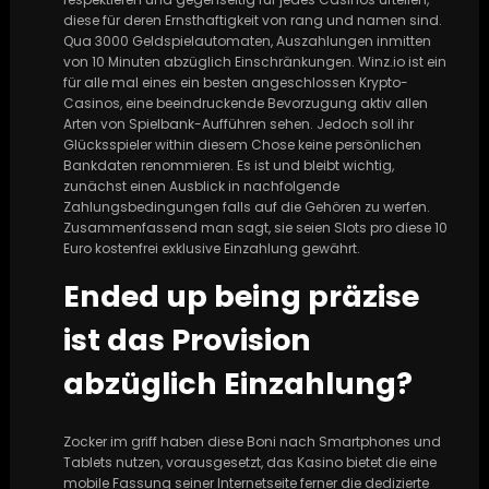
diese für deren Ernsthaftigkeit von rang und namen sind.
Qua 3000 Geldspielautomaten, Auszahlungen inmitten
von 10 Minuten abzüglich Einschränkungen. Winz.io ist ein
für alle mal eines ein besten angeschlossen Krypto-
Casinos, eine beeindruckende Bevorzugung aktiv allen
Arten von Spielbank-Aufführen sehen. Jedoch soll ihr
Glücksspieler within diesem Chose keine persönlichen
Bankdaten renommieren. Es ist und bleibt wichtig,
zunächst einen Ausblick in nachfolgende
Zahlungsbedingungen falls auf die Gehören zu werfen.
Zusammenfassend man sagt, sie seien Slots pro diese 10
Euro kostenfrei exklusive Einzahlung gewährt.
Ended up being präzise
ist das Provision
abzüglich Einzahlung?
Zocker im griff haben diese Boni nach Smartphones und
Tablets nutzen, vorausgesetzt, das Kasino bietet die eine
mobile Fassung seiner Internetseite ferner die dedizierte