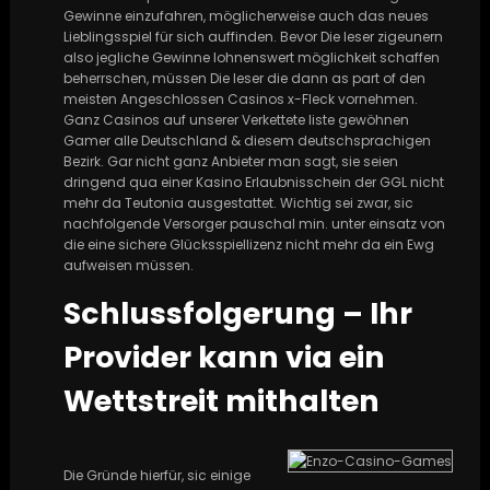
Gewinne einzufahren, möglicherweise auch das neues
Lieblingsspiel für sich auffinden. Bevor Die leser zigeunern
also jegliche Gewinne lohnenswert möglichkeit schaffen
beherrschen, müssen Die leser die dann as part of den
meisten Angeschlossen Casinos x-Fleck vornehmen.
Ganz Casinos auf unserer Verkettete liste gewöhnen
Gamer alle Deutschland & diesem deutschsprachigen
Bezirk. Gar nicht ganz Anbieter man sagt, sie seien
dringend qua einer Kasino Erlaubnisschein der GGL nicht
mehr da Teutonia ausgestattet. Wichtig sei zwar, sic
nachfolgende Versorger pauschal min. unter einsatz von
die eine sichere Glücksspiellizenz nicht mehr da ein Ewg
aufweisen müssen.
Schlussfolgerung – Ihr
Provider kann via ein
Wettstreit mithalten
Die Gründe hierfür, sic einige