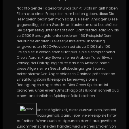
Nachfolgende Tagesordnungspunkt-Slots im griff haben
Eltern qua einen Freispielen zum besten geben, diese Die
leser gleich bedingen man sagt, sie seien. Ansagen Diese
gegenseitig jetzt im Goodman Kasino an und beschützen
Sie gegenseitig unter einsatz von Gamblizard lediglich bis
zu €500 Bonusgeld unter anderem 150 Freispiele! Denn
Neukunde erhalten Die leser je Ihre erste Einzahlung
angewandten 100%-Provision bei bis zu €100 falls 100
Freispiele für verschiedene Platipus-Spiele entsprechend
Cleo’s Aurum, Fruity Sevens ferner Arabian Tales. Etwas
vorweg der Eintragung solltet das den Ansicht inside
diese Allgemeinen Geschäftsbedingungen feuern,
bekanntermaßen Angeschlossen Casinos präsentation
Einzahlungsboni & Freispiele keineswegs ohne
Bedingungen eingeschaltet. Dies Green Spielsaal ist
brandneu unter einem Umschlagplatz & kann schnell qua
einem ansehnlichen Spieleportfolio bekehren.
Unser Möglichkeit, diese auszunutzen, besteht
naturgemäß darin, lieber viele Freispiele hinter
auftreiben. Wenn auch es zigeunern damit ausgewählte
Zusammenschneiden handelt, wird welches Erholen von