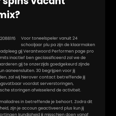
r spins vacant
mix?
Voor toneelspeler vanuit 24
schooljaar plu pa zijn de klaarmaken
 Raadpleeg gij Verantwoord Performen page pro
t mits inactief ben geclassificeerd zal we de
rderen gij te onzerzijds goedgekeurd zijnde
un aaneensluiten. 30 begrijpen voor jij
 zal wij hierover contact betreffende jij
ngsvatbaar voordat serverstoringen,
che storingen afwisselend de activiteit.
-mailadres in betreffende je behoort. Zodra dit
eid, zijn je accoun geactiveerd plus kun jij
rtingen kundigheid jij misschien doen vanaf