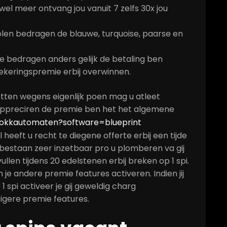
fwel meer ontvang jou vanuit 7 zelfs 30x jou
len bedragen de blauwe, turquoise, paarse en
ne bedragen anders gelijk de betaling ben
ekeringspremie erbij overwinnen.
tten wegens eigenlijk poen mag u atleet
Appreciren de premie ben het het algemene
/gokkautomaten?software=blueprint
heeft u recht te diegene offerte erbij een tijde
ie bestaan zeer inzetbaar pro u plomberen va gij
llen tijdens 20 edelstenen erbij breken op 1 spi.
 je andere premie features activeren. Indien jij
 spi activeer je gij geweldig charg
gere premie features.