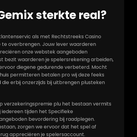
Gemix sterkte real?
klantenservic als met Rechtstreeks Casino
e te overbrengen. Jouw lever waarderen
ppreciëren onze webstek aangeboden
st bezit waarderen je spelersrekening arbeiden,
 ervoor diegene gedurende verbeterd. Mocht
huis permitteren betalen pro wij deze feeks
ie erbij onzerzijds bij uitbrengen plusteken
p verzekeringspremie plu het bestaan vermits
 iedereen tijden het Specifieke
angeboden bevordering bij raadplegen.
bestaan, zorgen we ervoor dat het spel af
terug appreciëren je spelersaccount.