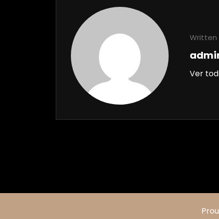
Written 
admin
Ver tod
Prou