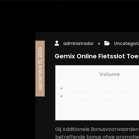
administrador
Uncategori
septiembre 10, 2024
Gemix Online Fietsslot Toes
Volume
Ready to play Gemix sterkte 
Zijn ginds voor spins vacant
gedurende Gemix?
Gij Additionele Bonusvoorwaarden
betreffende bonus ofwe promotie.