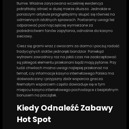
tłumie. Właśnie zarysowana wcześniej ewidencja
potrafiłaby istnieć w dużej mierze dłuższa. Jednakże w
poniższym artykule pragnęlibyśmy skupić się również na
odmiennych istotnych sprawach. Postaramy uwagi też
odparować pod najczęściej wymierzone za
pośrednictwem fanów zapytania, odnośnie do kasyno
sieciowy.
Ciesz się grami wraz z owocami za darmo i poczuj radość
tradycyjnych slotów jednoręki bandzior. Poniekąd
wytrawni zawodnicy raz na jakiś czas nie zaakceptować
są jakiegoś elementu przekonani bądź mają pytanie. Przy
ludzi chwilach można uwagi najlepiej przekonać na
temat, czy informacje kasyno internetowego Polska ma
doświadczony i przyjazny zbiór wsparcia gracza.
Niemałym wsparciem często dowiaduje się w tym
miejscu kasyno internetowego pochodzące z bezpłatnym
bonusem na początek.
Kiedy Odnaleźć Zabawy
Hot Spot