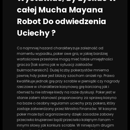
całej Mucha Mayana
Robot Do odwiedzenia
Uciechy ?
Co najmniej hazard charakteryzuje zależność od
momentu wypadku, poker owe gra, w jakiej bardziej
wartościowe przesłanie mogą mieć także umiejętności
gracza (tak samo jak w sytuacji zakładów
bukmacherskich). Dużej liczby pokerzystów mniema
jawnie, hdy poker jest bliższy szachom aniżeli np. Prawo
kwalifikuje jednak grę przy scrable w pieniążki czy nagrody
rzeczowe w charakterze kasynową grę karcianą jak i
również tu nie istnieje kiedy na razie dyskusji. Poker jest w
stanie zatem stanowić proponowany za sprawą kasyno
na bazie o osobny regulamin uciechy przy pokera, który
zostaje zatwierdzony przez Ministra Finansów. W kasynie
poker może być organizowany dzięki zasadzie zabawy
przeciwko krupierowi bądź przeciwko kolejnym fanom –
innymi słowy jak konkurs scrable. W niniejszym drugim