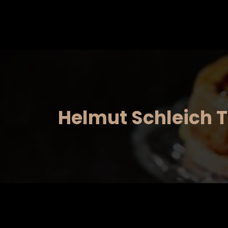
Saltar
al
contenido
Helmut Schleich T