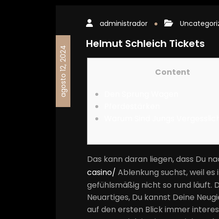
administrador
Uncategori
Helmut Schleich Tickets
agosto 12, 2024
Content
Den Sprung Wagen
Pferdestärken
Warum Sind Jungs Vergesslic
Das kann daran liegen, dass Du n
casino/
Ablenkung suchst, weil es
gefühlsmäßig nicht so rund läuft.
Neuartiges, Du kannst Deine Neugie
auf den ersten Blick immer intere