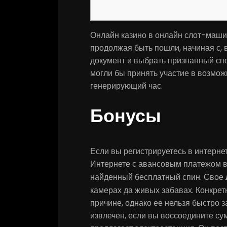
Онлайн казино в онлайн слот-машин
продолжая быть пошли, начиная с, в
документ и выбрать признанный сп
могли бы принять участие в возмож
генерирующий час.
Бонусы
Если вы регистрируетесь в интерне
Интернете с авансовым платежом в 
найденный бесплатный спин. Свое
камерах да живых забавах. Конкрет
причине, однако ее нельзя быстро 
извлечен, если вы воссоедините су