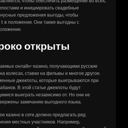
тавляется, чтобы обеспечить размещение во всех,
епостами и инициировать свадебные
онусные предложения выгоды, чтобы
 t в положении. Они также выгодны с
оложение.
роко открыты
гаемых онлайн-казино, получающими русские
на колесах, ставки на фильмы и многое другое.
менные джекпоты, которые выигрываются при
банов. В этой статье джекпоты будут
имися выиграть независимо от. Но они не
двержены замечанию выгодного языка.
е казино в сети должно предлагать ряд
рения местных участников. Например,