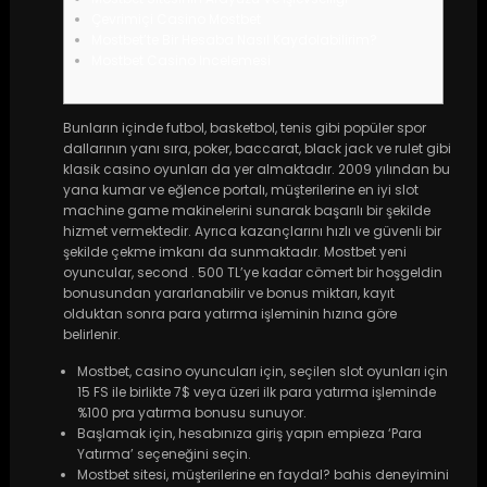
Çevrimiçi Casino Mostbet
Mostbet’te Bir Hesaba Nasıl Kaydolabilirim?
Mostbet Casino Incelemesi
Bunların içinde futbol, basketbol, tenis gibi popüler spor
dallarının yanı sıra, poker, baccarat, black jack ve rulet gibi
klasik casino oyunları da yer almaktadır. 2009 yılından bu
yana kumar ve eğlence portalı, müşterilerine en iyi slot
machine game makinelerini sunarak başarılı bir şekilde
hizmet vermektedir. Ayrıca kazançlarını hızlı ve güvenli bir
şekilde çekme imkanı da sunmaktadır. Mostbet yeni
oyuncular, second . 500 TL’ye kadar cömert bir hoşgeldin
bonusundan yararlanabilir ve bonus miktarı, kayıt
olduktan sonra para yatırma işleminin hızına göre
belirlenir.
Mostbet, casino oyuncuları için, seçilen slot oyunları için
15 FS ile birlikte 7$ veya üzeri ilk para yatırma işleminde
%100 pra yatırma bonusu sunuyor.
Başlamak için, hesabınıza giriş yapın empieza ‘Para
Yatırma’ seçeneğini seçin.
Mostbet sitesi, müşterilerine en faydal? bahis deneyimini