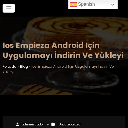
Saltar
Spanish
al
contenido
Ios Empieza Android Için
Uygulamayı İndirin Ve Yükleyi
Portada
»
Blog
»
Ios Empieza Android Için Uygulamayı İndirin Ve
Yükleyi
administrador
Uncategorized