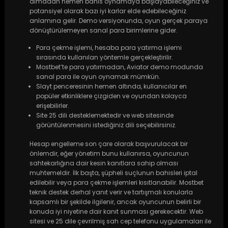
almadan hemen bahis oynamaya başlayabileceğiniz ve
potansiyel olarak bazı iyi karlar elde edebileceğiniz
anlamına gelir. Demo versiyonunda, oyun gerçek paraya
dönüştürülemeyen sanal para birimlerine gider.
Para çekme işlemi, hesaba para yatırma işlemi
sırasında kullanılan yöntemle gerçekleştirilir.
Mostbet’te para yatırmadan, Aviator demo modunda
sanal para ile oyun oynamak mümkün.
Slayt penceresinin hemen altında, kullanıcılar en
popüler etkinliklere çizgiden ve oyundan kolayca
erişebilirler.
Site 25 dili desteklemektedir ve web sitesinde
görüntülenmesini istediğiniz dili seçebilirsiniz.
Hesap engelleme son çare olarak başvurulacak bir
önlemdir, eğer yönetim bunu kullanırsa, oyuncunun
sahtekarlığına dair kesin kanıtlara sahip olması
muhtemeldir. İlk başta, şüpheli suçlunun bahisleri iptal
edilebilir veya para çekme işlemleri kısıtlanabilir. Mostbet
teknik destek derhal yanıt verir ve tartışmalı konularla
kapsamlı bir şekilde ilgilenir, ancak oyuncunun belirli bir
konuda iyi niyetine dair kanıt sunması gerekecektir. Web
sitesi ve 25 dile çevrilmiş sah cep telefonu uygulamaları ile