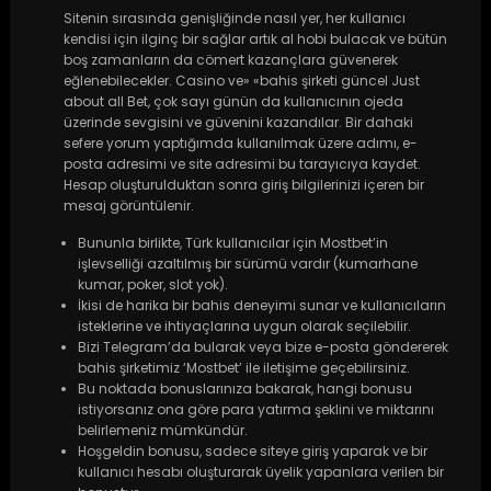
Sitenin sırasında genişliğinde nasıl yer, her kullanıcı
kendisi için ilginç bir sağlar artık al hobi bulacak ve bütün
boş zamanların da cömert kazançlara güvenerek
eğlenebilecekler. Casino ve» «bahis şirketi güncel Just
about all Bet, çok sayı günün da kullanıcının ojeda
üzerinde sevgisini ve güvenini kazandılar. Bir dahaki
sefere yorum yaptığımda kullanılmak üzere adımı, e-
posta adresimi ve site adresimi bu tarayıcıya kaydet.
Hesap oluşturulduktan sonra giriş bilgilerinizi içeren bir
mesaj görüntülenir.
Bununla birlikte, Türk kullanıcılar için Mostbet’in
işlevselliği azaltılmış bir sürümü vardır (kumarhane
kumar, poker, slot yok).
İkisi de harika bir bahis deneyimi sunar ve kullanıcıların
isteklerine ve ihtiyaçlarına uygun olarak seçilebilir.
Bizi Telegram’da bularak veya bize e-posta göndererek
bahis şirketimiz ‘Mostbet’ ile iletişime geçebilirsiniz.
Bu noktada bonuslarınıza bakarak, hangi bonusu
istiyorsanız ona göre para yatırma şeklini ve miktarını
belirlemeniz mümkündür.
Hoşgeldin bonusu, sadece siteye giriş yaparak ve bir
kullanıcı hesabı oluşturarak üyelik yapanlara verilen bir