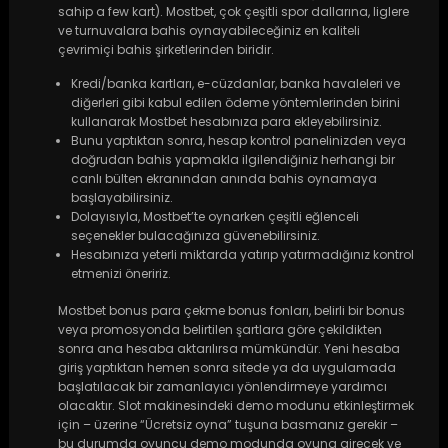
sahip a few kart). Mostbet, çok çeşitli spor dallarına, liglere
ve turnuvalara bahis oynayabileceğiniz en kaliteli
çevrimiçi bahis şirketlerinden biridir.
Kredi/banka kartları, e-cüzdanlar, banka havaleleri ve
diğerleri gibi kabul edilen ödeme yöntemlerinden birini
kullanarak Mostbet hesabınıza para ekleyebilirsiniz.
Bunu yaptıktan sonra, hesap kontrol panelinizden veya
doğrudan bahis yapmakla ilgilendiğiniz herhangi bir
canlı bülten ekranından anında bahis oynamaya
başlayabilirsiniz.
Dolayısıyla, Mostbet’te oynarken çeşitli eğlenceli
seçenekler bulacağınıza güvenebilirsiniz.
Hesabınıza yeterli miktarda yatırıp yatırmadığınız kontrol
etmenizi öneririz.
Mostbet bonus para çekme bonus fonları, belirli bir bonus
veya promosyonda belirtilen şartlara göre çekildikten
sonra ana hesaba aktarılırsa mümkündür. Yeni hesaba
giriş yaptıktan hemen sonra sitede ya da uygulamada
başlatılacak bir zamanlayıcı yönlendirmeye yardımcı
olacaktır. Slot makinesindeki demo modunu etkinleştirmek
için – üzerine “Ücretsiz oyna” tuşuna basmanız gerekir –
bu durumda oyuncu demo modunda oyuna girecek ve