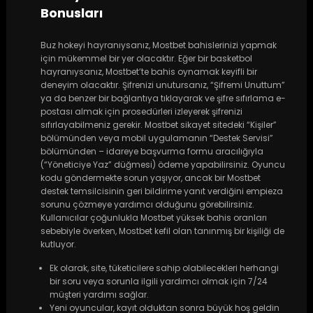
Bonusları
Buz hokeyi hayranıysanız, Mostbet bahislerinizi yapmak
için mükemmel bir yer olacaktır. Eğer bir basketbol
hayranıysanız, Mostbet’te bahis oynamak keyifli bir
deneyim olacaktır. Şifrenizi unutursanız, “Şifremi Unuttum”
ya da benzer bir bağlantıya tıklayarak ve şifre sıfırlama e-
postası almak için prosedürleri izleyerek şifrenizi
sıfırlayabilmeniz gerekir. Mostbet sikayet sitedeki “Kişiler”
bölümünden veya mobil uygulamanın “Destek Servisi”
bölümünden – idareye başvurma formu aracılığıyla
(“Yöneticiye Yaz” düğmesi) ödeme yapabilirsiniz. Oyuncu
kodu göndermekte sorun yaşıyor, ancak bir Mostbet
destek temsilcisinin geri bildirime yanıt verdiğini empieza
sorunu çözmeye yardımcı olduğunu görebilirsiniz.
Kullanıcılar çoğunlukla Mostbet yüksek bahis oranları
sebebiyle överken, Mostbet kefil olan tanınmış bir kişiliği de
kutluyor.
Ek olarak, site, tüketicilere sahip olabilecekleri herhangi
bir soru veya sorunla ilgili yardımcı olmak için 7/24
müşteri yardımı sağlar.
Yeni oyuncular, kayıt olduktan sonra büyük hoş geldin