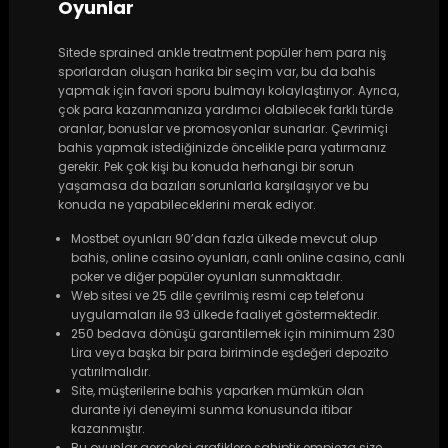
Oyunlar
Sitede sprained ankle treatment popüler hem para niş
sporlardan oluşan harika bir seçim var, bu da bahis
yapmak için favori sporu bulmayı kolaylaştırıyor. Ayrıca,
çok para kazanmanıza yardımcı olabilecek farklı türde
oranlar, bonuslar ve promosyonlar sunarlar. Çevrimiçi
bahis yapmak istediğinizde öncelikle para yatırmanız
gerekir. Pek çok kişi bu konuda herhangi bir sorun
yaşamasa da bazıları sorunlarla karşılaşıyor ve bu
konuda ne yapabileceklerini merak ediyor.
Mostbet oyunları 90’dan fazla ülkede mevcut olup
bahis, online casino oyunları, canlı online casino, canlı
poker ve diğer popüler oyunları sunmaktadır.
Web sitesi ve 25 dile çevrilmiş resmi cep telefonu
uygulamaları ile 93 ülkede faaliyet göstermektedir.
250 bedava dönüşü garantilemek için minimum 230
Lira veya başka bir para biriminde eşdeğeri depozito
yatırılmalıdır.
Site, müşterilerine bahis yaparken mümkün olan
durante iyi deneyimi sunma konusunda itibar
kazanmıştır.
Bu oyunlar gerçekçi grafiklere sahiptir empieza size