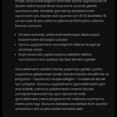
mobil cihaz kullandığınızı otomatik olarak algılayacak ve
düzeni daha küçük ekran boyutuna uyacak şekilde
ayarlayacaktır. Mostbet, gambling establishment
oyuncuları için, seçilen slot oyunları için 15 FS ile birlikte 7$
ya da üzeri ilk pra yatırma işleminde %100 para yatırma
bonusu sunuyor.
Ücretsiz bahisler, online bahislerinizden ekstra para
kazanmanın bir başka yoludur.
Ayrıca, uygulamanın ona erişimin istikrarı ile ilgili bir
avantajı vardır.
Kayıt sırasında yapılmadıysa, belirtilen telefon
numarasını ve e-postayı da teyit etmeniz gerekir.
Güncellemenin düzenli olarak yapılması gerekir, çünkü
uygulama geliştiricileri sürekli olarak hataları düzeltmek ve
programı – tasarımını ve işlevselliğini – modernize etmek
için çalışırlar. Oyuncu, uygulamanın güncellemesini göz
ardı ederek, yalnızca yüklenmesini önemli ölçüde
yavaşlatmakla kalmaz, aynı zamanda kritik
güncellemeler yoksa programın bir noktada açılmama
riskini para taşır. Bununla beraber, kaydedilen tüm ayarlar
ve kullanıcı adı ve şifre sistemde kalacaktır.