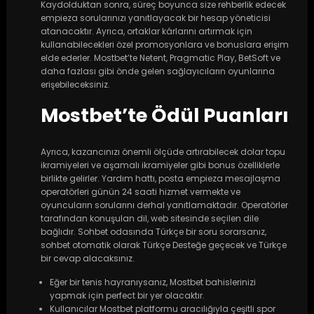
Kaydolduktan sonra, süreç boyunca size rehberlik edecek
empieza sorularınızı yanıtlayacak bir hesap yöneticisi
atanacaktır. Ayrıca, ortaklar kârlarını artırmak için
kullanabilecekleri özel promosyonlara ve bonuslara erişim
elde ederler. Mostbet’te Netent, Pragmatic Play, BetSoft ve
daha fazlası gibi önde gelen sağlayıcıların oyunlarına
erişebileceksiniz.
Mostbet’te Ödül Puanları
Ayrıca, kazancınızı önemli ölçüde artırabilecek dolar topu
ikramiyeleri ve aşamalı ikramiyeler gibi bonus özelliklerle
birlikte gelirler. Yardım hattı, posta empieza mesajlaşma
operatörleri günün 24 saati hizmet vermekte ve
oyuncuların sorularını derhal yanıtlamaktadır. Operatörler
tarafından konuşulan dil, web sitesinde seçilen dile
bağlıdır. Sohbet odasında Türkçe bir soru sorarsanız,
sohbet otomatik olarak Türkçe Desteğe geçecek ve Türkçe
bir cevap alacaksınız.
Eğer bir tenis hayranıysanız, Mostbet bahislerinizi
yapmak için perfect bir yer olacaktır.
Kullanıcılar Mostbet platformu aracılığıyla çeşitli spor