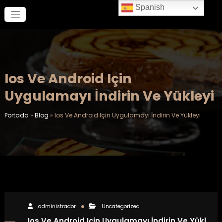
Saltar
Spanish
al
contenido
Ios Ve Android Için
Uygulamayı İndirin Ve Yükleyi
Portada
»
Blog
»
Ios Ve Android Için Uygulamayı İndirin Ve Yükleyi
administrador
Uncategorized
Ios Ve Android Için Uygulamayı İndirin Ve Yükl