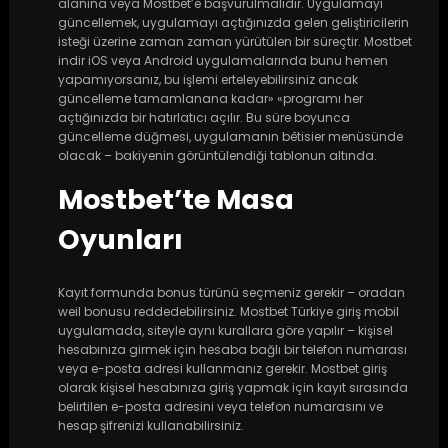
alanına veya Mostbet’e başvurulmalıdır. Uygulamayı
güncellemek, uygulamayı açtığınızda gelen geliştiricilerin
isteği üzerine zaman zaman yürütülen bir süreçtir. Mostbet
indir iOS veya Android uygulamalarında bunu hemen
yapamıyorsanız, bu işlemi erteleyebilirsiniz ancak
güncelleme tamamlanana kadar» «programı her
açtığınızda bir hatırlatıcı açılır. Bu süre boyunca
güncelleme düğmesi, uygulamanın bêtisier menüsünde
olacak – bakiyenin görüntülendiği tablonun altında.
Mostbet’te Masa
Oyunları
Kayıt formunda bonus türünü seçmeniz gerekir – oradan
weil bonusu reddedebilirsiniz. Mostbet Türkiye giriş mobil
uygulamada, siteyle aynı kurallara göre yapılır – kişisel
hesabınıza girmek için hesaba bağlı bir telefon numarası
veya e-posta adresi kullanmanız gerekir. Mostbet giriş
olarak kişisel hesabınıza giriş yapmak için kayıt sırasında
belirtilen e-posta adresini veya telefon numarasını ve
hesap şifrenizi kullanabilirsiniz.