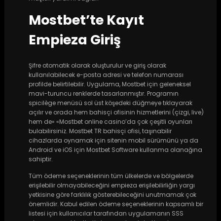
Mostbet’te Kayıt
Empieza Giriş
Şifre otomatik olarak oluşturulur ve giriş olarak
kullanılabilecek e-posta adresi ve telefon numarası
profilde belirtilebilir. Uygulama, Mostbet için geleneksel
mavi-turuncu renklerde tasarlanmıştır. Programın
spicilège menüsü sol üst köşedeki düğmeye tıklayarak
açılır ve orada hem bahisçi ofisinin hizmetlerini (çizgi, live)
hem de» «Mostbet online casino’da çok çeşitli oyunları
bulabilirsiniz. Mostbet TR bahisçi ofisi, taşınabilir
cihazlarda oynamak için sitenin mobil sürümünü ya da
Android ve iOS için Mostbet Software kullanma olanağına
sahiptir.
Tüm ödeme seçeneklerinin tüm ülkelerde ve bölgelerde
erişilebilir olmayabileceğini empieza erişilebilirliğin yargı
yetkisine göre farklılık gösterebileceğini unutmamak çok
önemlidir. Kabul edilen ödeme seçeneklerinin kapsamlı bir
listesi için kullanıcılar tarafından uygulamanın SSS