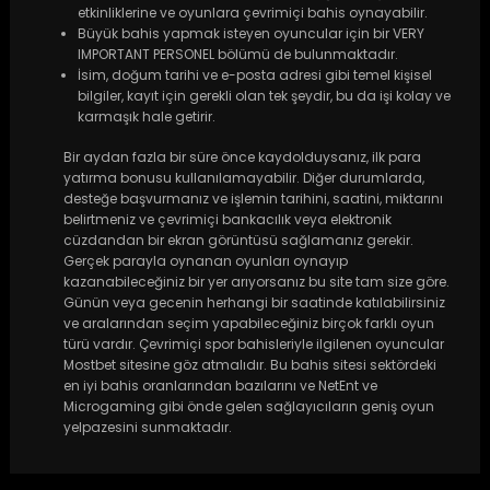
etkinliklerine ve oyunlara çevrimiçi bahis oynayabilir.
Büyük bahis yapmak isteyen oyuncular için bir VERY
IMPORTANT PERSONEL bölümü de bulunmaktadır.
İsim, doğum tarihi ve e-posta adresi gibi temel kişisel
bilgiler, kayıt için gerekli olan tek şeydir, bu da işi kolay ve
karmaşık hale getirir.
Bir aydan fazla bir süre önce kaydolduysanız, ilk para
yatırma bonusu kullanılamayabilir. Diğer durumlarda,
desteğe başvurmanız ve işlemin tarihini, saatini, miktarını
belirtmeniz ve çevrimiçi bankacılık veya elektronik
cüzdandan bir ekran görüntüsü sağlamanız gerekir.
Gerçek parayla oynanan oyunları oynayıp
kazanabileceğiniz bir yer arıyorsanız bu site tam size göre.
Günün veya gecenin herhangi bir saatinde katılabilirsiniz
ve aralarından seçim yapabileceğiniz birçok farklı oyun
türü vardır. Çevrimiçi spor bahisleriyle ilgilenen oyuncular
Mostbet sitesine göz atmalıdır. Bu bahis sitesi sektördeki
en iyi bahis oranlarından bazılarını ve NetEnt ve
Microgaming gibi önde gelen sağlayıcıların geniş oyun
yelpazesini sunmaktadır.