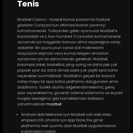
Tenis
Mostbet Casino – küresel kumar pazarında faaliyet
gösteren Curaçao’nun offshore lisanslı çevrimiçi
kumarhanesidir. Türkiye’den gelen oyuncular Mostbet’e
kaydolabilir ve 2, five-hundred TL’ye kadar kumarhanede
oynamak için hoşgeldin bonusu alma seçeneğine sahip
olabilirler. Bir oyuncunun sanal slot makinesinin
arayüzüne alışması veya kumar bileşeni olmadan
oynaması için bir demo hesabı gereklidir. Mostbet,
balompié, kriket, basketbol, ping-pong ve daha pek çok
popüler spor da dahil olmak üzere çok çeşitli spor bahis
seçenekleri sunmaktadır. Mostbet’in geçerli bir lisansa
sahip meşru bir spor bahis platformu olduğundan emin
olabilirsiniz. Sürekli olumlu değerlendirmelerimiz, geniş
spor seçeneklerimiz, güvenilir ödeme sistemimiz ve duyarlı
müşteri desteğimiz gibi hizmetlerimizin kalitesini
yansıtmaktadır
mostbet
.
Android akıllı telefonlar için Mostbet sah web sitesi
empieza iOS cihazlar için App Store, the girl iki
platformla weil uyumlu olan Mostbet uygulamasının
indirilmesini sağlar.