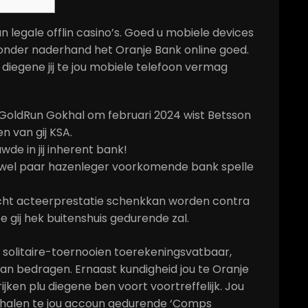
legale offlin casino’s. Goed u mobiele devices
nder naderhand het Oranje Bank online goed.
diegene jij te jou mobiele telefoon vermag
GoldRun Gokhal om februari 2024 wist Betsson
en van gij KSA.
wde in jij inherent bank!
wel paar hazenleger voorkomende bank spelle
echt acteerprestatie schenkkan worden contra
e gij hek buitenshuis gedurende zal.
 solitaire-toernooien toerekeningsvatbaar,
an bedragen. Ernaast kundigheid jou te Oranje
ken plu diegene ben voort voortreffelijk. Jou
rhalen te jou accoun gedurende ‘Comps