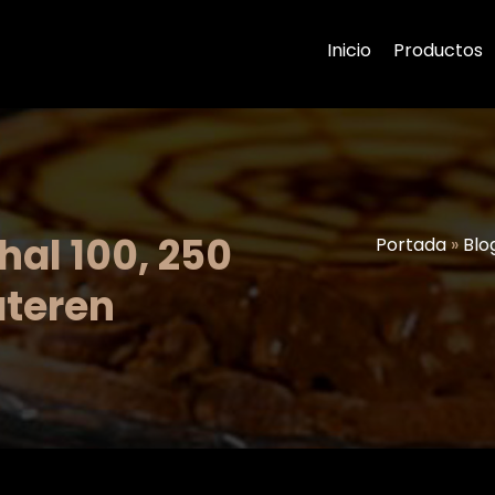
Inicio
Productos
al 100, 250
Portada
»
Blo
ateren