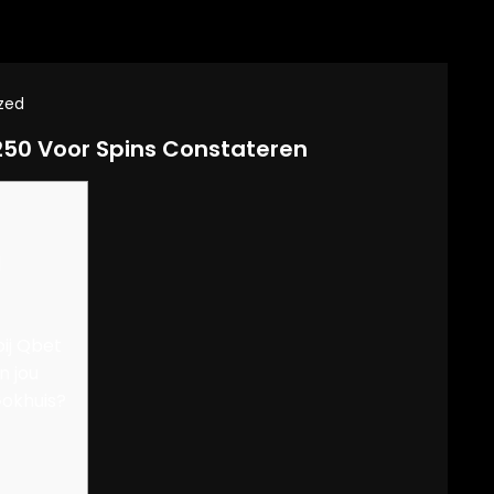
zed
250 Voor Spins Constateren
|
bij Qbet
n jou
Gokhuis?