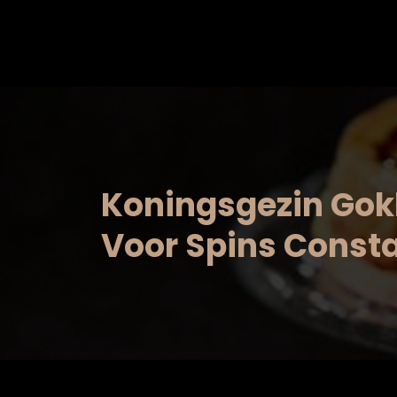
Saltar
al
contenido
Koningsgezin Gokh
Voor Spins Const