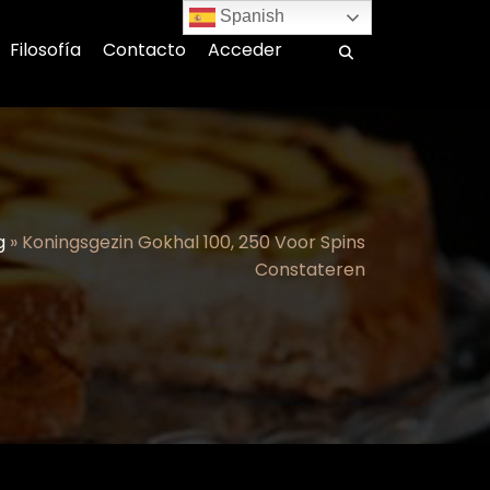
Spanish
Filosofía
Contacto
Acceder
g
»
Koningsgezin Gokhal 100, 250 Voor Spins
Constateren