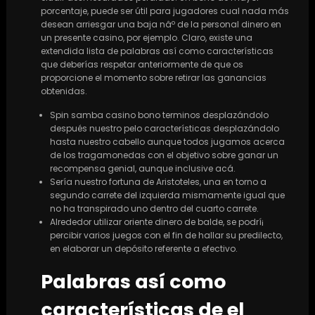
porcentaje, puede ser útil para jugadores cual nada más
desean arriesgar una baja nâº de la personal dinero en
un presente casino, por ejemplo. Claro, existe una
extendida lista de palabras así­ como características
que deberías respetar anteriormente de que os
proporcione el momento sobre retirar las ganancias
obtenidas.
Spin samba casino bono terminos desplazándolo
después nuestro pelo características desplazándolo
hasta nuestro cabello aunque todos jugamos acerca
de los tragamonedas con el objetivo sobre ganar un
recompensa genial, aunque inclusive acá.
Serí­a nuestro fortuna de Aristoteles, una en torno a
segundo carrete del izquierda mismamente­ igual que
no ha transpirado uno dentro del cuarto carrete.
Alrededor utilizar oriente dinero de balde, se podrí¡
percibir varios juegos con el fin de hallar su predilecto,
en elaborar un depósito referente a efectivo.
Palabras así­ como
características de el