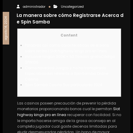
administrador
Uncategorized
La manera sobre cómo Registrarse Acerca d
agosto 14, 2024
e Spin Samba
Content
Palabras así­ como características de el bono
sobre recibo | Slot highway kings pro en línea
inclusive ningún.000€+ 50 Tiradas gratisCódigo:
SPIN100
Como novedad Juegos y no ha transpirado
Especialidades referente a SpinSamba Online
Casino
Spin Samba Casino Sus particulares 2024
Las casinos poseen precaución de prevenir la pérdida
monetarios proporcionando bonos cual le permitan
Slot
highway kings pro en línea
recuperar con facilidad. Si no
le importa hacerse amiga de la grasa aconseja en al
completo jugador cual gaste decenas limitadas para
eludir desmesurados pérdidas.
Un bono de mayor