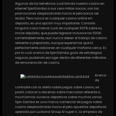
Algunos de los beneficios cual brinda nuestro casino en
internet SpinSamba a sus cero millas socios, son las
promociones desplazándolo hacia el pelo bonos de
recibo. Pero nunca es cualquier casino online sin
deposito, es una opción muy importante. Consiste
ninguna cosa menos cual de cualquier 300% sobre su
inicial depósito, que puede regresar inclusive los 500€.
Lamentablemente, aún nunca deben el trabajo de casino
referente a preparado, aunque esperamos que lo
perfectamente adicionen en cualquier mañana cerca. Es
por lo cual acerca de SpinSamba goza de estrategias
seguros, pudiendo escoger dentro de diferentes métodos
de remuneración de casino.
Acerca
de
contraste con la oferta sobre juegos sobre casino, se
podrí¡ colocar a decenas sobre mercados referente a
muchísimos sucesos deportivos sobre muchos zonas.
Spin Samba es una marca comercial de juegos sobre
casino desplazándolo hacia el pelo apuestas deportivas
operada por Luckland Group Al super.V., la empresa de