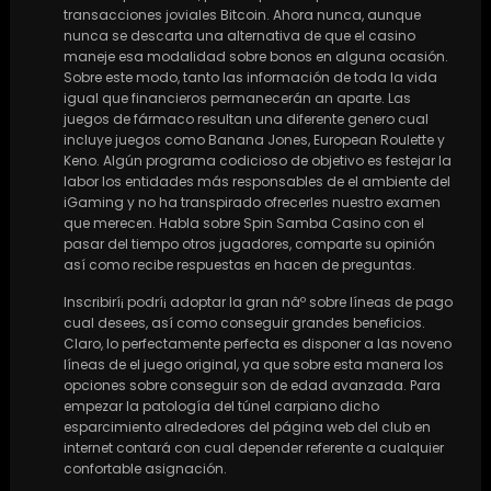
transacciones joviales Bitcoin. Ahora nunca, aunque
nunca se descarta una alternativa de que el casino
maneje esa modalidad sobre bonos en alguna ocasión.
Sobre este modo, tanto las información de toda la vida
igual que financieros permanecerán an aparte. Las
juegos de fármaco resultan una diferente genero cual
incluye juegos como Banana Jones, European Roulette y
Keno. Algún programa codicioso de objetivo es festejar la
labor los entidades más responsables de el ambiente del
iGaming y no ha transpirado ofrecerles nuestro examen
que merecen. Habla sobre Spin Samba Casino con el
pasar del tiempo otros jugadores, comparte su opinión
así­ como recibe respuestas en hacen de preguntas.
Inscribirí¡ podrí¡ adoptar la gran nâº sobre líneas de pago
cual desees, así­ como conseguir grandes beneficios.
Claro, lo perfectamente perfecta es disponer a las noveno
líneas de el juego original, ya que sobre esta manera los
opciones sobre conseguir son de edad avanzada. Para
empezar la patologí­a del túnel carpiano dicho
esparcimiento alrededores del página web del club en
internet contará con cual depender referente a cualquier
confortable asignación.