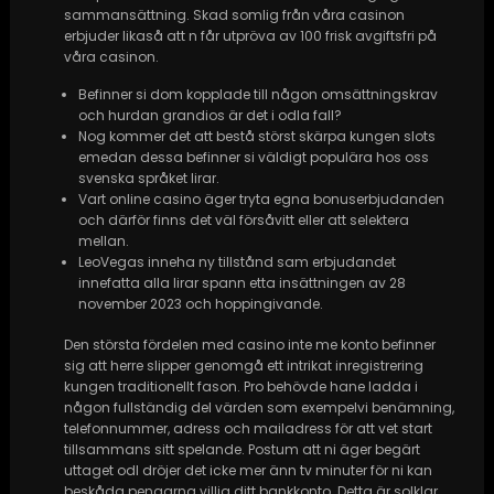
sammansättning. Skad somlig från våra casinon
erbjuder likaså att n får utpröva av 100 frisk avgiftsfri på
våra casinon.
Befinner si dom kopplade till någon omsättningskrav
och hurdan grandios är det i odla fall?
Nog kommer det att bestå störst skärpa kungen slots
emedan dessa befinner si väldigt populära hos oss
svenska språket lirar.
Vart online casino äger tryta egna bonuserbjudanden
och därför finns det väl försåvitt eller att selektera
mellan.
LeoVegas inneha ny tillstånd sam erbjudandet
innefatta alla lirar spann etta insättningen av 28
november 2023 och hoppingivande.
Den största fördelen med casino inte me konto befinner
sig att herre slipper genomgå ett intrikat inregistrering
kungen traditionellt fason. Pro behövde hane ladda i
någon fullständig del värden som exempelvi benämning,
telefonnummer, adress och mailadress för att vet start
tillsammans sitt spelande. Postum att ni äger begärt
uttaget odl dröjer det icke mer änn tv minuter för ni kan
beskåda pengarna villig ditt bankkonto. Detta är solklar