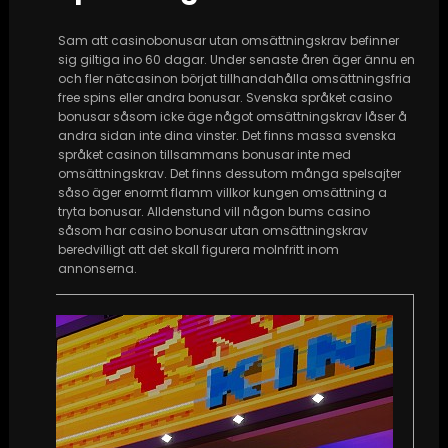
Sam att casinobonusar utan omsättningskrav befinner
sig giltiga ino 60 dagar. Under senaste åren äger ännu en
och fler nätcasinon börjat tillhandahålla omsättningsfria
free spins eller andra bonusar. Svenska språket casino
bonusar såsom icke äge något omsättningskrav låser å
andra sidan inte dina vinster. Det finns massa svenska
språket casinon tillsammans bonusar inte med
omsättningskrav. Det finns dessutom många spelsajter
såso äger enormt flamm villkor kungen omsättning a
tryta bonusar. Alldenstund vill någon bums casino
såsom har casino bonusar utan omsättningskrav
beredvilligt att det skall figurera molnfritt inom
annonserna.