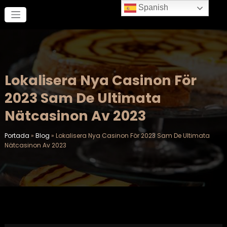
Saltar
Spanish
al
contenido
Lokalisera Nya Casinon För
2023 Sam De Ultimata
Nätcasinon Av 2023
Portada
»
Blog
»
Lokalisera Nya Casinon För 2023 Sam De Ultimata
Nätcasinon Av 2023