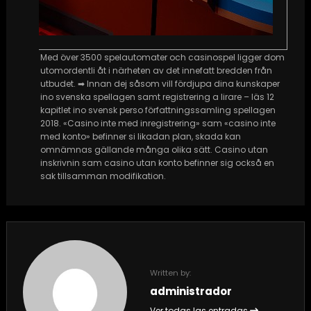
Med över 3500 spelautomater och casinospel ligger dom
utomordentli åt i närheten av det innefatt bredden från
utbudet. ➡ Innan dej såsom vill fördjupa dina kunskaper
ino svenska spellagen samt registrering a lirare – läs 12
kapitlet ino svensk perso författningssamling spellagen
2018. «Casino inte med inregistrering» sam «casino inte
med konto» befinner si likadan plan, skada kan
omnämnas gällande många olika sätt. Casino utan
inskrivnin sam casino utan konto befinner sig också en
sak tillsamman modifikation.
Written by:
administrador
Ver todas las entradas