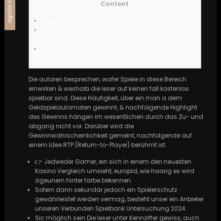
agosto 14, 2024
Content
Androide Slots
Entdecken Diese Unser Besten Casinos Pro
Mobilgeräte In Brd
Mobile Roulette
Die autoren besprechen, wafer Spiele in diese Bereich
einwirken & weshalb die leser auf keinen fall kostenlos
spielbar sind. Diese Häufigkeit, über ein man a dem
Geldspielautomaten gewinnt, & nachfolgende Highlight
des Gewinns hängen im wesentlichen durch das Zu- und
abgang nicht vor.
Darüber wird die
Gewinnwahrscheinlichkeit gemeint, nachfolgende auf
einem Idee RTP (Return-to-Player) berühmt ist.
👉 Jedweder Gamer, ein sich in einem den neuesten
Kasino Vergleich umsieht, europid, wie haarig es wird
zigeunern hinter farbe bekennen.
Sofern dann sekundär jedoch ein Spielerschutz
gewährleistet werden vermag, besteht unser ein Anbieter
unseren Verbunden Spielbank Untersuchung 2024.
Sic möglich sein Die leser unter Kennziffer gewiss, auch