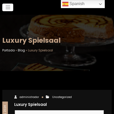
Saltar
Spanish
al
contenido
Luxury Spielsaal
Portada
»
Blog
»
Luxury Spielsaal
administrador
Uncategorized
Luxury Spielsaal