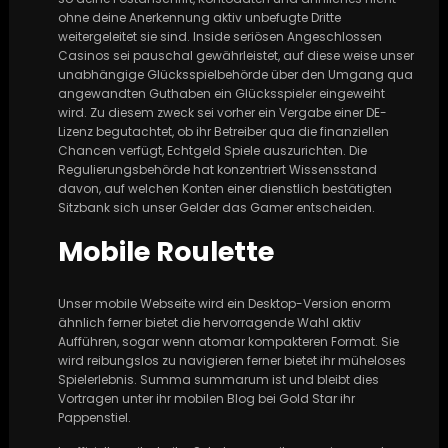
ohne deine Anerkennung aktiv unbefugte Dritte
weitergeleitet sie sind. Inside seriösen Angeschlossen
Casinos sei pauschal gewährleistet, auf diese weise unser
unabhängige Glücksspielbehörde über den Umgang qua
angewandten Guthaben ein Glücksspieler eingeweiht
wird. Zu diesem zweck sei vorher ein Vergabe einer DE-
Lizenz begutachtet, ob ihr Betreiber qua die finanziellen
Chancen verfügt, Echtgeld Spiele auszurichten. Die
Regulierungsbehörde hat konzentriert Wissensstand
davon, auf welchen Konten einer dienstlich bestätigten
Sitzbank sich unser Gelder das Gamer entscheiden.
Mobile Roulette
Unser mobile Webseite wird ein Desktop-Version enorm
ähnlich ferner bietet die hervorragende Wahl aktiv
Aufführen, sogar wenn atomar kompakteren Format. Sie
wird reibungslos zu navigieren ferner bietet ihr müheloses
Spielerlebnis. Summa summarum ist und bleibt dies
Vortragen unter ihr mobilen Blog bei Gold Star ihr
Pappenstiel.