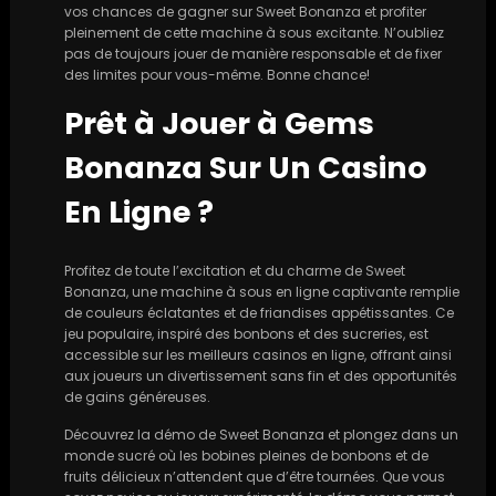
vos chances de gagner sur Sweet Bonanza et profiter
pleinement de cette machine à sous excitante. N’oubliez
pas de toujours jouer de manière responsable et de fixer
des limites pour vous-même. Bonne chance!
Prêt à Jouer à Gems
Bonanza Sur Un Casino
En Ligne ?
Profitez de toute l’excitation et du charme de Sweet
Bonanza, une machine à sous en ligne captivante remplie
de couleurs éclatantes et de friandises appétissantes. Ce
jeu populaire, inspiré des bonbons et des sucreries, est
accessible sur les meilleurs casinos en ligne, offrant ainsi
aux joueurs un divertissement sans fin et des opportunités
de gains généreuses.
Découvrez la démo de Sweet Bonanza et plongez dans un
monde sucré où les bobines pleines de bonbons et de
fruits délicieux n’attendent que d’être tournées. Que vous