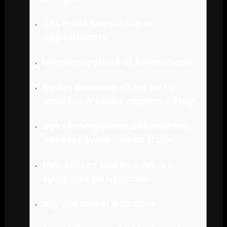
Des fruits savoureux et
appétissants
Un monde sucré et fantastique
Sweet Bonanza > Test De La
Machine A Sous Pragmatic Play
Des récompenses alléchantes
avec les symboles de fruits
Des délices sucrés avec les
symboles de bonbons
Big Win Sweet Bonanza