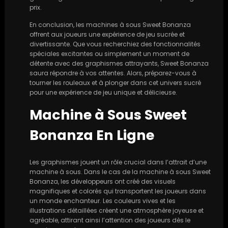
prix.
En conclusion, les machines à sous Sweet Bonanza
offrent aux joueurs une expérience de jeu sucrée et
divertissante. Que vous recherchiez des fonctionnalités
spéciales excitantes ou simplement un moment de
détente avec des graphismes attrayants, Sweet Bonanza
saura répondre à vos attentes. Alors, préparez-vous à
tourner les rouleaux et à plonger dans cet univers sucré
pour une expérience de jeu unique et délicieuse.
Machine à Sous Sweet
Bonanza En Ligne
Les graphismes jouent un rôle crucial dans l’attrait d’une
machine à sous. Dans le cas de la machine à sous Sweet
Bonanza, les développeurs ont créé des visuels
magnifiques et colorés qui transportent les joueurs dans
un monde enchanteur. Les couleurs vives et les
illustrations détaillées créent une atmosphère joyeuse et
agréable, attirant ainsi l’attention des joueurs dès le