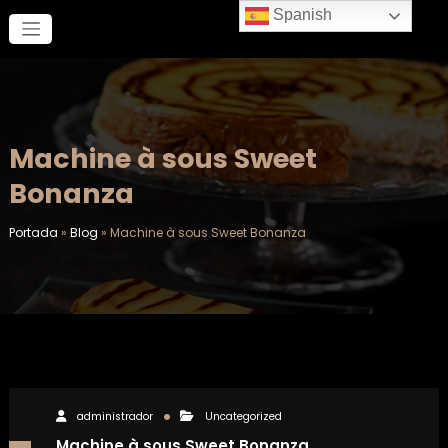
Saltar
Spanish
al
contenido
Machine à sous Sweet
Bonanza
Portada
»
Blog
»
Machine à sous Sweet Bonanza
administrador
Uncategorized
Machine à sous Sweet Bonanza