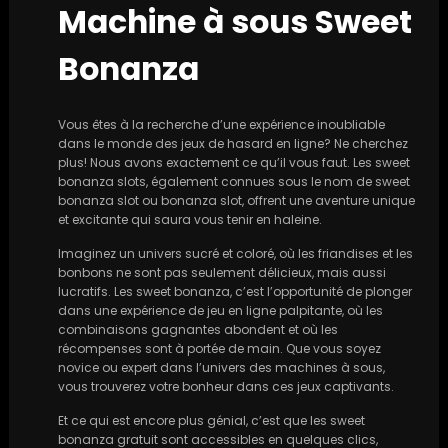
Machine à sous Sweet
Bonanza
Vous êtes à la recherche d’une expérience inoubliable
dans le monde des jeux de hasard en ligne? Ne cherchez
plus! Nous avons exactement ce qu’il vous faut. Les sweet
bonanza slots, également connues sous le nom de sweet
bonanza slot ou bonanza slot, offrent une aventure unique
et excitante qui saura vous tenir en haleine.
Imaginez un univers sucré et coloré, où les friandises et les
bonbons ne sont pas seulement délicieux, mais aussi
lucratifs. Les sweet bonanza, c’est l’opportunité de plonger
dans une expérience de jeu en ligne palpitante, où les
combinaisons gagnantes abondent et où les
récompenses sont à portée de main. Que vous soyez
novice ou expert dans l’univers des machines à sous,
vous trouverez votre bonheur dans ces jeux captivants.
Et ce qui est encore plus génial, c’est que les sweet
bonanza gratuit sont accessibles en quelques clics,