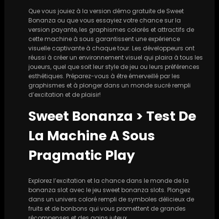
Que vous jouiez à la version démo gratuite de Sweet
Bonanza ou que vous essayiez votre chance sur la
version payante, les graphismes colorés et attractifs de
cette machine à sous garantissent une expérience
visuelle captivante à chaque tour. Les développeurs ont
réussi à créer un environnement visuel qui plaira à tous les
joueurs, quel que soit leur style de jeu ou leurs préférences
esthétiques. Préparez-vous à être émerveillé par les
graphismes et à plonger dans un monde sucré rempli
d’excitation et de plaisir!
Sweet Bonanza > Test De
La Machine A Sous
Pragmatic Play
Explorez l’excitation et la chance dans le monde de la
bonanza slot avec le jeu sweet bonanza slots. Plongez
dans un univers coloré rempli de symboles délicieux de
fruits et de bonbons qui vous promettent de grandes
récompenses et des gains juteux.