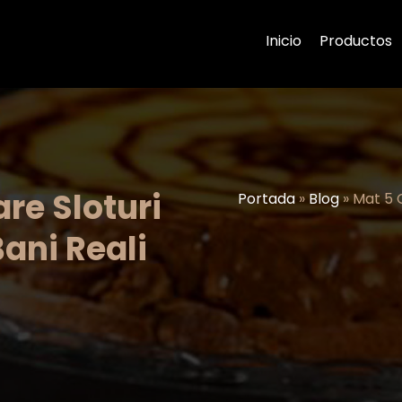
Inicio
Productos
re Sloturi
Portada
»
Blog
»
Mat 5 
ani Reali