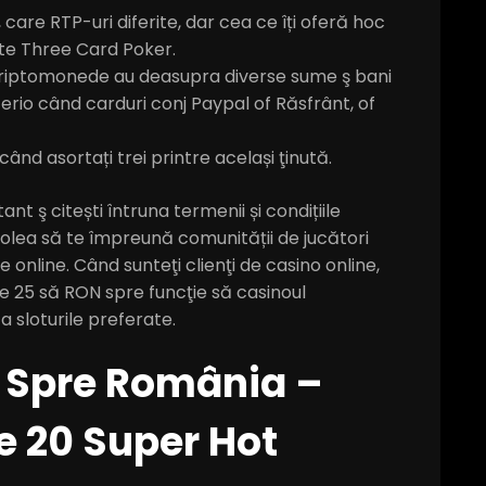
 care RTP-uri diferite, dar cea ce îți oferă hoc
 Three Card Poker.
riptomonede au deasupra diverse sume ş bani
terio când carduri conj Paypal of Răsfrânt, of
când asortați trei printre același ţinută.
t ş citești întruna termenii și condițiile
i acolea să te împreună comunității de jucători
 online. Când sunteţi clienţi de casino online,
ie 25 să RON spre funcţie să casinoul
 sloturile preferate.
t Spre România –
e 20 Super Hot