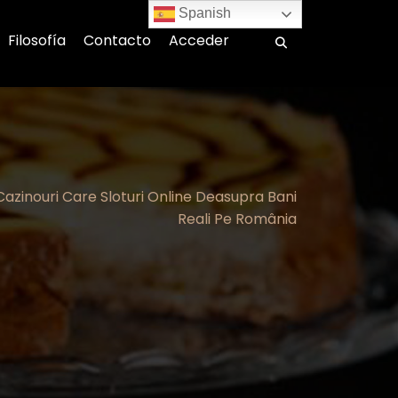
Spanish
Filosofía
Contacto
Acceder
Cazinouri Care Sloturi Online Deasupra Bani
Reali Pe România