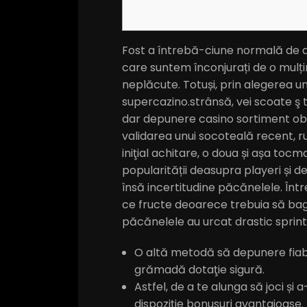
Fost a întrebă-ciune normală de 
care suntem înconjurați de o mulț
neplăcute. Totuși, prin alegerea 
supercazino.strânsă, vei scoate ş 
dar depunere casino sortiment obț
validarea unui socoteală recent, 
iniţial achitare, o doua și așa toc
popularității deasupra playeri și d
însă incertitudine păcănelele. Într
ce fructe deoarece trebuia să bag
păcănelele au urcat drastic sprin
O altă metodă să depunere fiabil
grămadă dotaţie sigură.
Astfel, de a te alunga să joci și 
dispoziție bonusuri avantajoase.