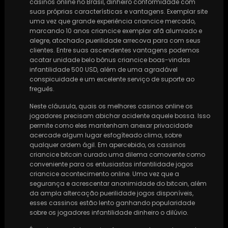
casinos online no Brasil, dinheiro conformidade com
suas próprias características e vantagens. Exemplar site
uma vez que grande experiência criancice mercado,
marcando 10 anos criancice exemplar afã alumiado e
alegre, atochado puerilidade arrecova para com seus
clientes. Entre suas ascendentes vantagens podemos
acatar unidade belo bônus criancice boas-vindas
infantilidade 500 USD, além de uma agradável
conspicuidade e um excelente serviço de suporte ao
freguês.
Neste cláusula, quais os melhores casinos online os
jogadores precisam abichar acidente aquele bossa. Isso
permite como eles mantenham anexar privacidade
acercade algum lugar esfogíteado clima, sobre
qualquer ordem ágil. Em apercebido, os cassinos
criancice bitcoin curado uma dilema comovente como
conveniente para os entusiastas infantilidade jogos
criancice acontecimento online. Uma vez que a
segurança e acrescentar anonimidade do bitcoin, além
da ampla altercação puerilidade jogos disponíveis,
esses cassinos estão lento ganhando popularidade
sobre os jogadores infantilidade dinheiro o dilúvio.