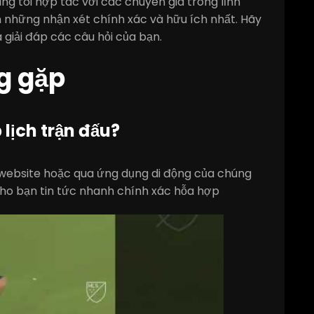
g tôi hợp tác với các chuyên gia trong lĩnh
 những nhận xét chính xác và hữu ích nhất. Hãy
 giải đáp các câu hỏi của bạn.
g gặp
 lịch trận đấu?
 website hoặc qua ứng dụng di động của chúng
cho bạn tin tức nhanh chính xác hỗa hợp