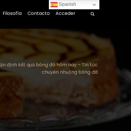
Spanish
Filosofía
Contacto
Acceder
n định kết quả bóng đá hôm nay – Tin tức
chuyên nhuộng bóng đá