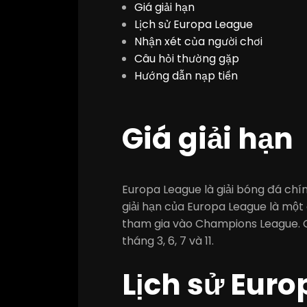
Giá giải hạn
Lịch sử Europa League
Nhận xét của người chơi
Câu hỏi thường gặp
Hướng dẫn nạp tiền
Giá giải hạn
Europa League là giải bóng đá ch
giải hạn của Europa League là một
tham gia vào Champions League. G
tháng 3, 6, 7 và 11.
Lịch sử Eur