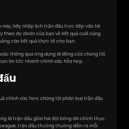
nay, hãy nhập lịch trận đấu trực tiếp vào hệ
ãy theo dự đoán của bạn về kết quả cuối cùng
uảng cáo kết quả thực tế cho bạn.
hoặc thông qua ứng dụng di động của chúng tôi.
ạn tin tức nhanh chính xác hỗa hợp.
 đấu
ả chính xác hơn, chúng tôi phân loại trận đấu
ng là trận đấu giữa hai đội bóng đá chính thực.
League, trận đấu thường thường diễn ra mỗi