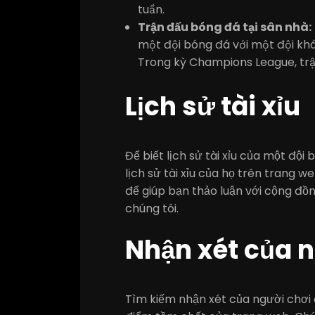
tuần.
Trận đấu bóng đá tại sân nhà:
một đội bóng đá với một đội khá
Trong kỳ Champions League, trận 
Lịch sử tài xỉu
Để biết lịch sử tài xỉu của một độ
lịch sử tài xỉu của họ trên trang 
để giúp bạn thảo luận với cộng đ
chúng tôi.
Nhận xét của 
Tìm kiếm nhận xét của người chơi