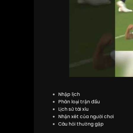
Nhập lịch
Phân loại trận đấu
Lịch sử tài xỉu
Nhận xét của người chơi
Câu hỏi thường gặp