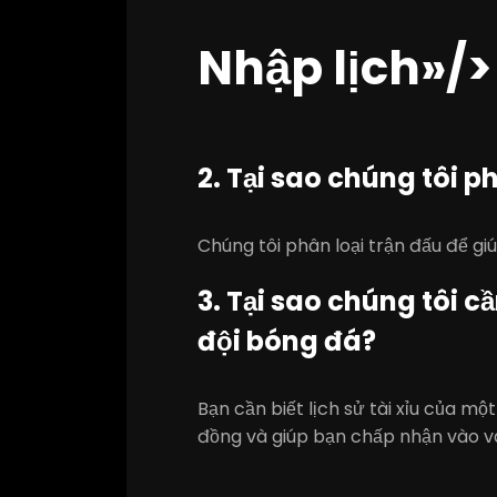
Nhập lịch»/>
2. Tại sao chúng tôi ph
Chúng tôi phân loại trận đấu để g
3. Tại sao chúng tôi cầ
đội bóng đá?
Bạn cần biết lịch sử tài xỉu của mộ
đồng và giúp bạn chấp nhận vào v