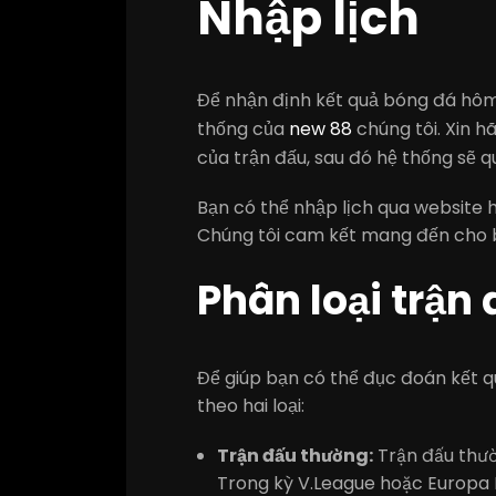
Nhập lịch
Để nhận định kết quả bóng đá hôm 
thống của
new 88
chúng tôi. Xin h
của trận đấu, sau đó hệ thống sẽ q
Bạn có thể nhập lịch qua website 
Chúng tôi cam kết mang đến cho b
Phân loại trận
Để giúp bạn có thể đục đoán kết qu
theo hai loại:
Trận đấu thường:
Trận đấu thườ
Trong kỳ V.League hoặc Europa 