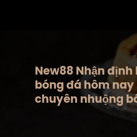
Saltar
al
contenido
New88 Nhận định 
bóng đá hôm nay 
chuyên nhuộng b