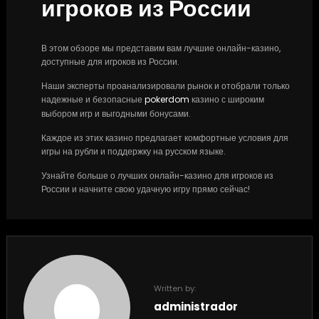
игроков из России
В этом обзоре мы представим вам лучшие онлайн-казино,
доступные для игроков из России.
Наши эксперты проанализировали рынок и отобрали только
надежные и безопасные
pokerdom
казино с широким
выбором игр и выгодными бонусами.
Каждое из этих казино предлагает комфортные условия для
игры на рубли и поддержку на русском языке.
Узнайте больше о лучших онлайн-казино для игроков из
России и начните свою удачную игру прямо сейчас!
Written by:
administrador