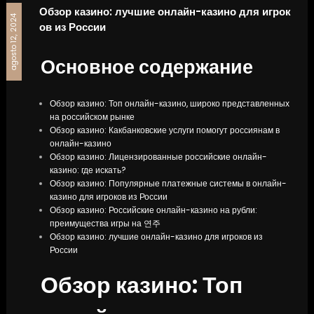
Обзор казино: лучшие онлайн-казино для игрок
agosto 12, 2024
ов из России
Основное содержание
Обзор казино: Топ онлайн-казино, широко представленных
на российском рынке
Обзор казино: Какбанковские услуги помогут россиянам в
онлайн-казино
Обзор казино: Лицензированные российские онлайн-
казино: где искать?
Обзор казино: Популярные платежные системы в онлайн-
казино для игроков из России
Обзор казино: Российские онлайн-казино на рубли:
преимущества игры на 연주
Обзор казино: лучшие онлайн-казино для игроков из
России
Обзор казино: Топ