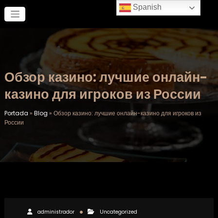
Saltar
Spanish
al
contenido
Обзор казино: лучшие онлайн-
казино для игроков из России
Portada
»
Blog
»
Обзор казино: лучшие онлайн-казино для игроков из
России
administrador
Uncategorized