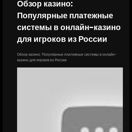
Обзор казино:
Популярные платежные
системы в онлайн-казино
для игроков из России
Обзор казино: Популярные платежные системы в онлайн-
казино для игроков из России