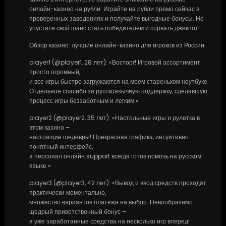
онлайн-казино на рубли. Играйте на рубли прямо сейчас в
проверенных заведениях и получайте выгодные бонусы. Не
упустите свой шанс стать победителем и сорвать джекпот!
Обзор казино: лучшие онлайн-казино для игроков из России
player1 (@player1, 28 лет): «Восторг! Игровой ассортимент
просто огромный,
и все игры быстро загружаются на моем стареньком ноутбуке.
Отдельное спасибо за русскоязычную поддержку, сделавшую
процесс игры беззаботным и легким.»
player2 (@player2, 35 лет): «Настольные игры и рулетка в
этом казино –
настоящие шедевры! Прекрасная графика, интуитивно
понятный интерфейс,
а персонал онлайн.support всегда готов помочь на русском
языке.»
player3 (@player3, 42 лет): «Вывод и ввод средств проходят
практически моментально,
множество вариантов платежа на выбор. Невообразимо
щедрый приветственный бонус –
я уже заработанные средства на несколько игр вперед!