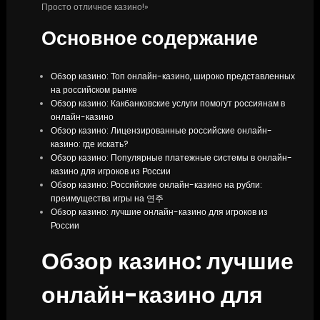
Просто отличное казино!»
Основное содержание
Обзор казино: Топ онлайн-казино, широко представленных
на российском рынке
Обзор казино: Какбанковские услуги помогут россиянам в
онлайн-казино
Обзор казино: Лицензированные российские онлайн-
казино: где искать?
Обзор казино: Популярные платежные системы в онлайн-
казино для игроков из России
Обзор казино: Российские онлайн-казино на рубли:
преимущества игры на 연주
Обзор казино: лучшие онлайн-казино для игроков из
России
Обзор казино: лучшие
онлайн-казино для