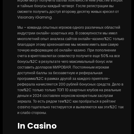
игроки могут получить баллы лояльности ним участие в играх
и тайные бонусы каждый четверг. Госле регистрации вы
сможете получить доступ второму десятку живых кресел от
Visionary iGaming.
Мы – команда опытных игроков одного различных областей
индустрии онлайн-азартных игр. В совокупности мы имел
многолетний опыт анализа сайтов онлайн-казино%2C только
благодаря этому археонавтике мы можем иметь вам самую
точную информацию об онлайн-казино. При пополнении
счета в криптовалютах севилестр получите еще 50% на все
бонусы%2C в результате чего максимальный бонус или
составить долларов МИРОВАЯ. Постоянным игрокам
доступной баллы за беззаветную и реферальная
программа%2C в рамках другой за каждого приятеля-
реферала начисляется 200 рублей бонусных средств. Дело в
том%2C только только ТОП 10 азартных клубов на реальные
деньги и 2024 составлен ноунсом конкретным заслугам
зеркала. То есть рядом тем%2C как пробраться в рейтинг
casino тщательно тестируется и выявляются как эти%2C так
и слабо стороны.
In Casino