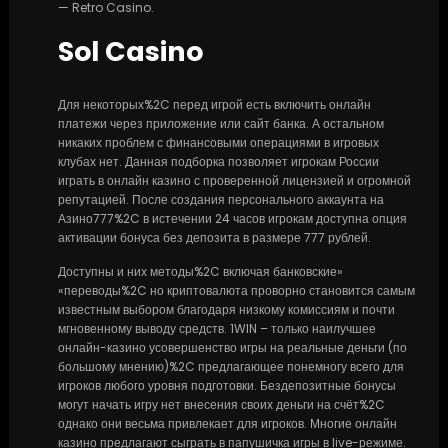
— Retro Casino.
Sol Casino
Для некоторых%2C перед игрой есть включить онлайн
платежи через приложение или сайт банка. А остальном
никаких проблем с финансовыми операциями в игровых
клубах нет. Данная подборка позволяет игрокам России
играть в онлайн казино с проверенной лицензией и огромной
репутацией. После создания персонального аккаунта на
Азино777%2C в истечении 24 часов игрокам доступна опция
активации бонуса без депозита в размере 777 рублей.
Доступны и них методы%2C включая банковские»
«переводы%2C но криптовалюта проворно становится самым
известным выбором благодаря низкому комиссиям и почти
мгновенному выводу средств. 1WIN – только наилучшее
онлайн-казино усовершенство игры на реальные деньги (по
большому мнению)%2C предлагающее понемногу всего для
игроков любого уровня подготовки. Бездепозитные бонусы
могут начать игру нет внесения своих деньги на счёт%2C
однако они весьма привлекает для игроков. Многие онлайн
казино предлагают сыграть в папушичка игры в live-режиме.