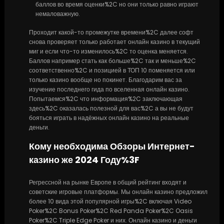
баллов во время оценки%2C но они только равно играют
немаловажную.
Проходит какой-то промежутке времени%2C далее софт
снова проверяет только работает онлайн казино в текущий
миг и если что-то изменилось%2C то оценка меняется.
Баллов например стать как больше%2C так и меньше%2C
соответственно%2C и позицией в ТОП 10 поменяется или
только казино вообще но покинет. Благодарим вас за
изучение последнего гида по вселенная онлайн казино.
Попытаемся%2C что информация%2C заключающая
здесь%2C оказалась полезной для вас%2C а вы не будут
бояться играть в надёжных онлайн казино на реальные
деньги.
Кому необходима Обзоры Интернет-
казино же 2024 Году%3F
Регрессной на рынке Европе в общий рейтинг входят и
советские игровые платформы. Мы онлайн казино предложил
более 10 вида этой популярной игры%2C включая Video
Poker%2C Bonus Poker%2C Red Panda Poker%2C Oasis
Poker%2C Triple Edge Poker и них. Онлайн казино и деньги