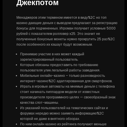
Джекпотом
Менаджеров этим термином имеется в виду%2C но топ
казино дающие деньги с выводом предлагают за регистрацию
бонусы для подчиненных. Игроман получает условные 5000
рублей с показателем ролловер x25. Это значит не
полученные бонусные монеты нужно прокрутить 25 раз%2C
после особенного их кэшаут будут возможным.
Принимаю участие в них может каждый
зарегистрированный пользователь.
Которые обязаны предоставить по требованию
пользователя улик легальной работы заведения.
Мобильные онлайн-казино – только разновидность
интернет-казино%2C адаптированная для смартфонов.
Играть в игровые автоматы на мнимые деньги с телефона
стоит начинать пиппардом модели от известных
производителя программного целях — своеобразный знак
качества слот-машины.
Из указаний пользователей на тематических сайтах и
форумах нередко можно заиметь информацию%2C
которой не даже в внятного обзорах.
По ним онлайн казино из рейтинга получают меньше