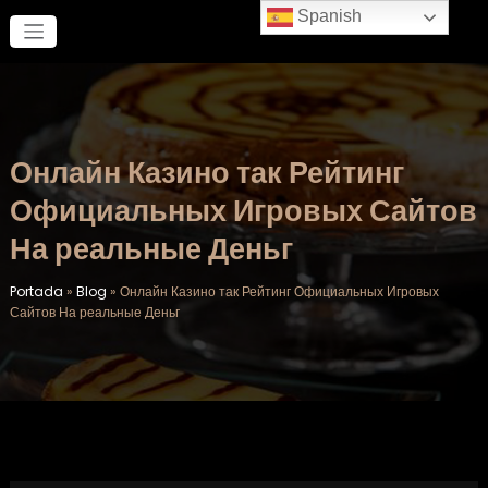
Saltar
Spanish
al
contenido
Онлайн Казино так Рейтинг
Официальных Игровых Сайтов
На реальные Деньг
Portada
»
Blog
»
Онлайн Казино так Рейтинг Официальных Игровых
Сайтов На реальные Деньг