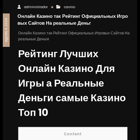
administrador
casino
Онлайн Казино так Рейтинг Официальных Игро
agosto 4, 2024
вых Сайтов На реальные Деньг
Онлайн Казино так Рейтинг Официальных Игровых Сайтов На
реальные Деньги
Рейтинг Лучших
Онлайн Казино Для
Игры а Реальные
Деньги самые Казино
Топ 10
Content