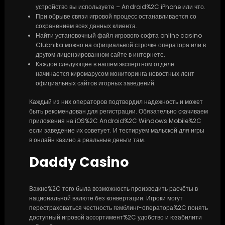
устройство вы используете – Android%2C iPhone или что.
При обрыве связи игровой процесс останавливается со
сохранением всех данных клиента.
Найти установочный файл игрового софта online casino
Clubnika можно на официальной строчке оператора или в
другом лицензированном сайте в интернете.
Каждое следующее в нашем экспертном отделе
начинается киромарусом мониторинга новостных лент
официальных сайтов игорных заведений.
Каждый из них операторов подтвердил надежность и может
быть рекомендован для регистрации. Обязательно скачиваем
приложения на iOS%2C Android%2C Windows Mobile%2C
если заведение их советует. И тестируем мальской для игры
в онлайн казино а реальные деньги там.
Daddy Casino
Важно%2C того была возможность производить расчёты в
национальной валюте без конвертации. Игроки могут
перестраховаться честность гемблинг-оператора%2C понять
доступный игровой ассортимент%2C удобство и юзабилити