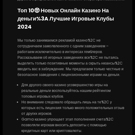
Топ 10🤑 Новых Онлайн Казино На
деньги%3A Лучшие Игровые Клубы
2024
Мы только занимаемся рекламой казино%2C не
сотрудничаем замолвленного с одним заведением –
работаем исключительно в интересах гемблеров.
Рассказываем об игорных заведениях все%2C не пытаясь
выделить только позитивные моменты а скрыть нюансы%2C
вводить вас в заблуждение. Мы предлагаем только честные и
безопасное заведения с лицензионными играми на деньги.
Для другого своего казино усовершенство игры на
реальные деньги воспользуйтесь нашим рейтингом
топовых игровых клубов.
Но внимание следовало обращать лишь на те%2C у
которых есть лицензия только много положительных отзыв
от других игроков.
Gama казино упрощает этап пополнения счета%2C
позволяли игрокам вносить депозиты с помощью
кредитных карт или криптовалюты.