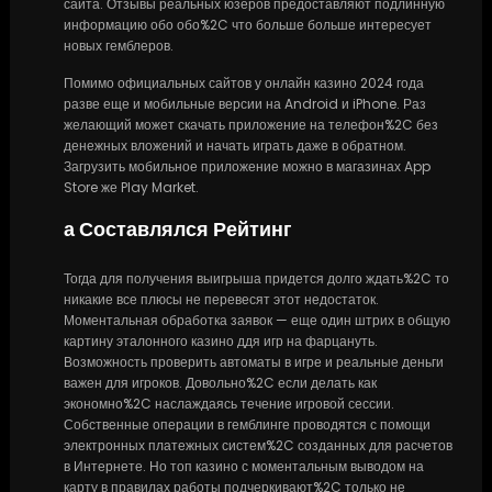
сайта. Отзывы реальных юзеров предоставляют подлинную
информацию обо обо%2C что больше больше интересует
новых гемблеров.
Помимо официальных сайтов у онлайн казино 2024 года
разве еще и мобильные версии на Android и iPhone. Раз
желающий может скачать приложение на телефон%2C без
денежных вложений и начать играть даже в обратном.
Загрузить мобильное приложение можно в магазинах App
Store же Play Market.
а Составлялся Рейтинг
Тогда для получения выигрыша придется долго ждать%2C то
никакие все плюсы не перевесят этот недостаток.
Моментальная обработка заявок — еще один штрих в общую
картину эталонного казино ддя игр на фарцануть.
Возможность проверить автоматы в игре и реальные деньги
важен для игроков. Довольно%2C если делать как
экономно%2C наслаждаясь течение игровой сессии.
Собственные операции в гемблинге проводятся с помощи
электронных платежных систем%2C созданных для расчетов
в Интернете. Но топ казино с моментальным выводом на
карту в правилах работы подчеркивают%2C только не