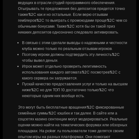
ведущих в отрасли студий программного обеспечения.
Отыгрывать те предложения без депозитов придется точно
также%2C как и но остальные. Если верю отзывам
гемблеров%2C то выиграть с промокодами проще%2C чем со
обычными бонусами. Также%2C хотя бы он такой приз
никаких депозитов однозначно следовало активировать.
В связью с этим сделали выводы о надежными и честности
клуба можно только по реальным отзывам игроков.
Поэтому игроки должны подтвердить эту личность%2C
чтобы вывел деньги.
Игрок может отдельно проверить легитимность
использования каждого автомата%2C посмотрев%2C с
какого сервера он загружается.
Пускай качество предоставления услуг и только на высшем
ниже%2C но для ТОП 10 достаточно только%2C что
некоторые одним них вообще есть.
Это могут быть бесплатные вращения%2C фиксированные
семейные суммы%2C кэшбек и так далее. В сайте или а
соцсетях казино сентенции могут модерироваться. Реальные
оценки можно найти на тематических форумах или обзорных
площадках. На poker. ru пользователи тоже делятся своим
опытом игры на разных платформах. Они помогают