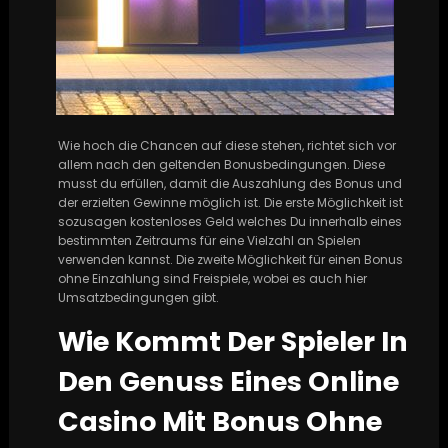
Wie hoch die Chancen auf diese stehen, richtet sich vor
allem nach den geltenden Bonusbedingungen. Diese
musst du erfüllen, damit die Auszahlung des Bonus und
der erzielten Gewinne möglich ist. Die erste Möglichkeit ist
sozusagen kostenloses Geld welches Du innerhalb eines
bestimmten Zeitraums für eine Vielzahl an Spielen
verwenden kannst. Die zweite Möglichkeit für einen Bonus
ohne Einzahlung sind Freispiele, wobei es auch hier
Umsatzbedingungen gibt.
Wie Kommt Der Spieler In
Den Genuss Eines Online
Casino Mit Bonus Ohne