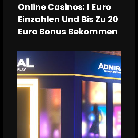
Online Casinos: 1 Euro
Einzahlen Und Bis Zu 20
Euro Bonus Bekommen