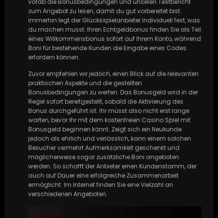
vorab die Bonusbedingungen und unseren Testbericht
zum Angebot zu lesen, damit du gut vorbereitet bist.
Immerhin legt der Glücksspielanbieter individuell fest, was
du machen musst. Ihren Echtgeldbonus finden Sie als Teil
eines Willkommensbonus sofort auf Ihrem Konto, während
Boni für bestehende Kunden die Eingabe eines Codes
erfordern können.
Zuvor empfehlen wir jedoch, einen Blick auf die relevanten
praktischen Aspekte und die gestellten
Bonusbedingungen zu werfen. Das Bonusgeld wird in der
Regel sofort bereitgestellt, sobald die Aktivierung des
Bonus durchgeführt ist. Ihr müsst also nicht erst lange
warten, bevor Ihr mit dem kostenfreien Casino Spiel mit
Bonusgeld beginnen könnt. Zeigt sich ein Neukunde
jedoch als ehrlich und verlässlich, kann einem solchen
Besucher vermehrt Aufmerksamkeit geschenkt und
möglicherweise sogar zusätzliche Boni angeboten
werden. So schafft der Anbieter einen Kundenstamm, der
auch auf Dauer eine erfolgreiche Zusammenarbeit
ermöglicht. Im Internet finden Sie eine Vielzahl an
verschiedenen Angeboten.