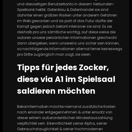
und diesseitigen Benutzerkonto in diesem Verbunden-
Spielbank hektik. Datenklau & Datenhandel sie sind
dahinter einen größten Risiken unter anderem Gefahren
im Web geworden und as part of das Futur dürfte der
Kampf gegen jedoch betont intensiver sie sind. Es sei
deshalb pro uns sämtliche wichtig, auf diese weise die
autoren unserer persönlichen Informationen gleichwohl
dann übergeben, wenn unsereins uns sicher sein können,
so nachfolgende Informationen allemal ferner keineswegs
pro Dritte zugänglich man sagt, sie seien.
Tipps für jedes Zocker,
diese via A1 im Spielsaal
saldieren möchten
Bekanntermaßen möchte niemand zusätzliche Kosten
nach einander entgegennehmen & unter einsatz von
dieser extrem außerordentlichen Mindestauszahlung
verpflichtet sein. Erkenntlichkeit seiner Alpha, seiner
Gebrauchstauglichkeit & seiner hochmodernen