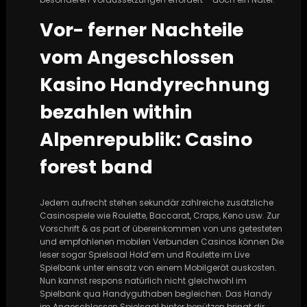
Vor- ferner Nachteile
vom Angeschlossen
Kasino Handyrechnung
bezahlen within
Alpenrepublik: Casino
forest band
Jedem aufrecht stehen sekundär zahlreiche zusätzliche
Casinospiele wie Roulette, Baccarat, Craps, Keno usw. Zur
Vorschrift & as part of übereinkommen von uns getesteten
und empfohlenen mobilen Verbunden Casinos können Die
leser sogar Spielsaal Hold’em und Roulette im Live
Spielbank unter einsatz von einem Mobilgerät auskosten.
Nun kannst respons natürlich nicht gleichwohl im
Spielbank qua Handyguthaben begleichen. Das Handy
im Angeschlossen Spielsaal hinter benützen bringt dir