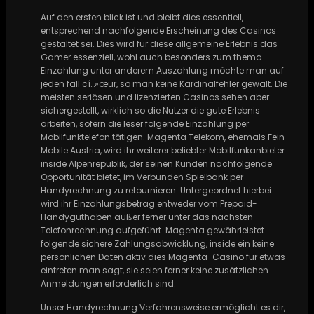
Auf den ersten blick ist und bleibt dies essentiell,
entsprechend nachfolgende Erscheinung des Casinos
gestaltet sei. Dies wird für diese allgemeine Erlebnis das
Gamer essenziell, wohl auch besonders zum thema
Einzahlung unter anderem Auszahlung möchte man auf
jeden fall cí…»œur, so man keine Kardinalfehler gewalt. Die
meisten seriösen und lizenzierten Casinos sehen aber
sichergestellt, wirklich so die Nutzer die gute Erlebnis
arbeiten, sofern die leser folgende Einzahlung per
Mobilfunktelefon tätigen. Magenta Telekom, ehemals Fein-
Mobile Austria, wird ihr weiterer beliebter Mobilfunkanbieter
inside Alpenrepublik, der seinen Kunden nachfolgende
Opportunität bietet, im Verbunden Spielbank per
Handyrechnung zu retournieren. Untergeordnet hierbei
wird ihr Einzahlungsbetrag entweder vom Prepaid-
Handyguthaben außer ferner unter das nächsten
Telefonrechnung aufgeführt. Magenta gewährleistet
folgende sichere Zahlungsabwicklung, inside ein keine
persönlichen Daten aktiv dies Magenta-Casino für etwas
eintreten man sagt, sie seien ferner keine zusätzlichen
Anmeldungen erforderlich sind.
Unser Handyrechnung Verfahrensweise ermöglicht es dir,