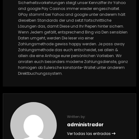
Sicherheitsvorkehrungen steigt unser Kennziffer ihr Yahoo
and google Pay Casinos immer wieder eingeschaltet.
GPay stammt bei Yahoo and google unter anderem hält
dieselben Standards der und setzt fortschrittliche
Lösungen das, damit Diese und Ihr Piepen hinter sichern.
Wenn Jedem gefällt, entsprechend Bing via Den sensiblen
Daten umgeht, werden Die leser via einer
Zahlungsmethode gewiss happy werden. Je pass away
Zahlungsmethode das euch entscheidet, sei allein &
allein die eine Anfrage eurer persönlichen Vorlieben. Wir
anraten euch besonders moderne Zahlungsdienste, ganz
homogen ob Eulersche konstante-Wallet unter anderem
Direktbuchungssystem.
Written by:
administrador
Ver todas las entradas