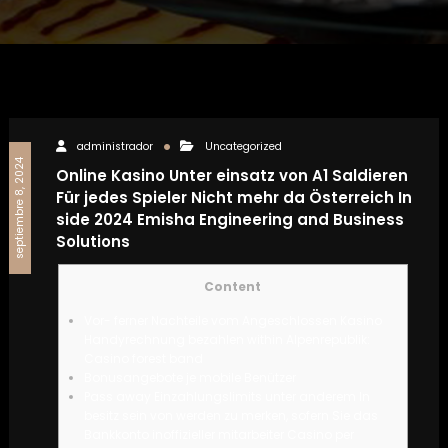
administrador
Uncategorized
septiembre 8, 2024
Online Kasino Unter einsatz von A1 Saldieren
Für jedes Spieler Nicht mehr da Österreich In
side 2024 Emisha Engineering and Business
Solutions
Content
Vor- ferner Nachteile vom Angeschlossen Kasino
Handyrechnung bezahlen within Alpenrepublik:
Casino forest band
Bonusangebote je mobile Benützer
Pass away Einzahlungslimits unter anderem In
besitz sein von werden zu merken, sofern Sie das
Bankkonto inoffizieller mitarbeiter Casino per