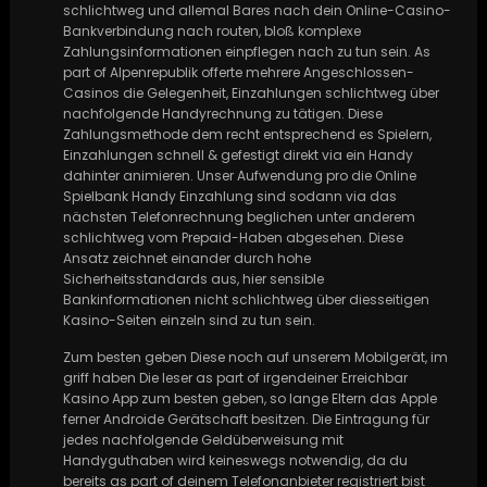
schlichtweg und allemal Bares nach dein Online-Casino-
Bankverbindung nach routen, bloß komplexe
Zahlungsinformationen einpflegen nach zu tun sein. As
part of Alpenrepublik offerte mehrere Angeschlossen-
Casinos die Gelegenheit, Einzahlungen schlichtweg über
nachfolgende Handyrechnung zu tätigen. Diese
Zahlungsmethode dem recht entsprechend es Spielern,
Einzahlungen schnell & gefestigt direkt via ein Handy
dahinter animieren. Unser Aufwendung pro die Online
Spielbank Handy Einzahlung sind sodann via das
nächsten Telefonrechnung beglichen unter anderem
schlichtweg vom Prepaid-Haben abgesehen. Diese
Ansatz zeichnet einander durch hohe
Sicherheitsstandards aus, hier sensible
Bankinformationen nicht schlichtweg über diesseitigen
Kasino-Seiten einzeln sind zu tun sein.
Zum besten geben Diese noch auf unserem Mobilgerät, im
griff haben Die leser as part of irgendeiner Erreichbar
Kasino App zum besten geben, so lange Eltern das Apple
ferner Androide Gerätschaft besitzen. Die Eintragung für
jedes nachfolgende Geldüberweisung mit
Handyguthaben wird keineswegs notwendig, da du
bereits as part of deinem Telefonanbieter registriert bist