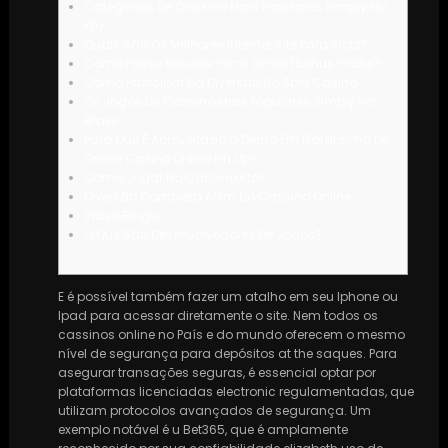
Categorias De Cassino Mais Populares Simply No
Kto
Quais São Os Melhores Internet Site Para Slots?
Como Posso Receber Giros Grátis/bônus Grátis?
Como Participar Da Diversão No Spin Casino
Os Jogos De Cassino Mais Populares Simply No
Brasil
Para Que É Aproveitado O Demo Em Plataforma De
Online Casino Online Pin Up?
Como Jogar No Cassino Kto?
Diversão Completa Além Do Cassino Online
Video Bingo
O Que São Desenvolvedores De Jogos?
E é possível também fazer um atalho em seu Iphone ou
Ipad para acessar diretamente o site. Nem todos os
cassinos online no País e do mundo oferecem o mesmo
nível de segurança para depósitos at the saques. Para
asegurar transações seguras, é essencial optar por
plataformas licenciadas electronic regulamentadas, que
utilizam protocolos avançados de segurança. Um
exemplo notável é u Bet365, que é amplamente