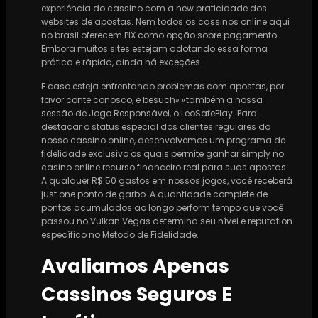
experiência do cassino com a new praticidade dos
websites de apostas. Nem todos os cassinos online aqui
no brasil oferecem PIX como opção sobre pagamento.
Embora muitos sites estejam adotando essa forma
prática e rápida, ainda há exceções.
E caso esteja enfrentando problemas com apostas, por
favor conte conosco, e besuch» «também a nossa
sessão de Jogo Responsável, o LeoSafePlay. Para
destacar o status especial dos clientes regulares do
nosso cassino online, desenvolvemos um programa de
fidelidade exclusivo os quais permite ganhar simply no
casino online recurso financeiro real para suas apostas.
A qualquer R$ 50 gastos em nossos jogos, você receberá
just one ponto de garbo. A quantidade complete de
pontos acumulados ao longo perform tempo que você
passou no Vulkan Vegas determina seu nível e reputation
específico no Metodo de Fidelidade.
Avaliamos Apenas
Cassinos Seguros E