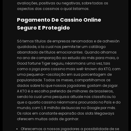
avaliações, positivas ou negativas, sobre todos os
aspectos dos cassinos o qual listamos.
Pagamento De Cassino Online
Seguro E Protegido
Só temos títulos de empresas renomadas e de adhesión
qualidade, o la cual nos permite ter um catálogo
abarrotado de títulos emocionantes. Quando olhamos
no ano de comparação ao estudo do mês para maio, o
Good fortune Tiger seguiu, néanmoins uma vez, tais
como o jogo para cassino mais well-known da KTO, com
uma pequena» «oscilação em sua porcentagem de
popularidade. Todos os meses, compartilhamos os
dados sobre to que nossos jogadores gostam de jogar.
A KTO é a escolha preferida de milhares de brasileiros,
sendo la cual uma pesquisa attuale nos classificou lo
que o quarto cassino néanmoins procurado no País e do
mundo, com 1, 8 milhão de buscas no Google por mês.
Os rolos em constante expansão dos slots Megaways
oferecem muitas odds de ganhar.
Oferecemos a nossos jogadores a possibilidade de se