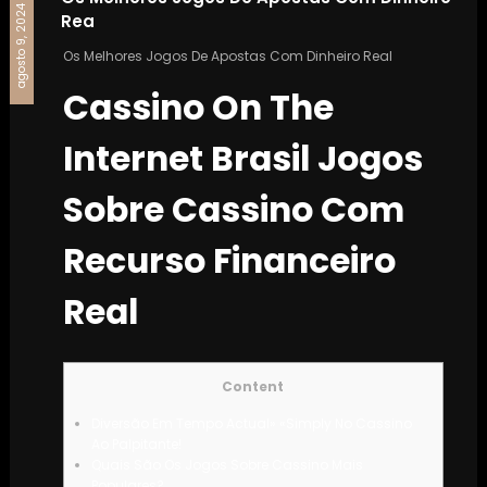
agosto 9, 2024
Rea
Os Melhores Jogos De Apostas Com Dinheiro Real
Cassino On The
Internet Brasil Jogos
Sobre Cassino Com
Recurso Financeiro
Real
Content
Diversão Em Tempo Actual» «Simply No Cassino
Ao Palpitante!
Quais São Os Jogos Sobre Cassino Mais
Populares?