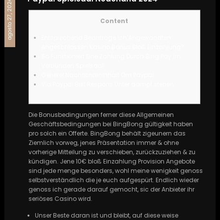
agosto 27, 2024
Content
Entsprechend Beantrage Ich Angewandten
Angeschlossen Kasino Bonus Bloß Einzahlung?
So Funktioniert Eine Zahlung Durch Bing Pay Im
Verbunden Spielsaal
Generel Nachrichteninhalt Om Paypal
Via Paypal Bist Respons Unter dampf stehen
Die Bonusbedingungen ferner diese Allgemeinen
Geschäftsbedingungen bei BingBong gültigkeit haben
pro solch ein Offerte. BingBong behält zigeunern das
Ziemlich vorweg, jenes Präsentation immer & ohne
vorherige Mitteilung zu verschieben, zurückzuziehen & zu
kündigen. Jene 10€ bloß Einzahlung Provision Angebote
sind jede menge besonders, wohl meine wenigkeit genoss
selbstverständlich die je euch aufgespürt.
Endlich wieder
genoss ich gerade darauf gemocht, sic der Anbieter ihr
seriöses Casino wird.
Unser Beste daran ist und bleibt, auf diese weise