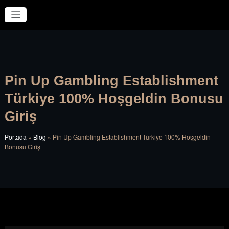
Saltar
al
contenido
Pin Up Gambling Establishment
Türkiye 100% Hoşgeldin Bonusu
Giriş
Portada
»
Blog
»
Pin Up Gambling Establishment Türkiye 100% Hoşgeldin
Bonusu Giriş