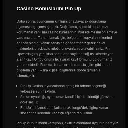
Casino Bonuslarını Pin Up
Daha sonra, oyuncunun kimliğini onaylayacak doğrulama
aşamasını geçmesi gerekir. Doğrulama, sitedeki hesabınızı
korumanın yanı sıra casino kurallarının ihlal edilmesini önlemeye
yardımcı olur. Tamamlamak için, belgelerin kopyalarını kontrol
edecek olan güvenlik servisine göndermeniz gerekir. Slot
makineleri, blackjack, rulet gibi oyunları oynayabilirsiniz. Pin
Upwards giriş yaptıktan sonra ana sayfada sağ üst köşede yer
alan “Kayıt Ol” butonuna tıklayarak kayıt formunu doldurmanız
gerekmektedir. Formda, kullanıcı adı, e-posta, şifre gibi temel
bilgilerin yanı» «sıra kişisel bilgilerinizi sobre girmeniz
istenecektir.
Pin Up Casino, oyuncularına geniş bir ödeme seçeneği
yelpazesi sunmaktadır.
Slotun oynaklığı, oyuncunun kendisi için belirlediği görevlere
göre seçilir.
Pin Up’ın hizmetlerini kullanarak, tenge’deki ilginç kumar
slotlarında kendinizi rahatça eğlendirebilirsiniz.
PinUp club’ın mobil versiyonu, akıllı telefonlarda uygun bir arayüz