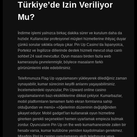
Türkiye’de Izin Veriliyor
Mu?
İndirme işlemi yalnızca birkaç dakika sürer ve kurulum daha da
hızlıdır. Kullanıcılar profesyonel müşteri hizmetlerine ihtiyaç duyar
çünkü sorular sıklıkla ortaya çıkar. Pin Up Casino’da İspanyolca,
Portekiz ve İngilizce dillerinde destek hizmeti mevcut olup canlı
sohbet 24 saat mevcuttur. Oyun masası birden fazla web
kamerasıyla çevrelenmiştir, böylece masaların farklı
görünümlerini elde edebilirsiniz.
Telefonunuza Flag Up uygulamasını yükleyerek dilediğiniz zaman
oynayabilir, kumar sürecinin keyifli anlarını yaşayabilirsiniz.
İncelemelerdeki oyuncular, Pin Upward online casino
uygulamalarının bazı eksikliklerine dikkat çekiyor. Kumarbazlar,
mobil platformların tamamen farklı ekran formlarına sahip
olduğundan ve menü» «öğelerinin düzeninin değiştiğinden
şikayet ediyor. Mobil gadget’ları kullanarak oyun hizmetine
girerken gerekli seçenekleri hemen uyarlamak empieza bulmak
zordur. Oyuncuların Pin Up on the web kumarhanesinde zaten bir
hesabı varsa, kumar kulübüne yeniden kaydolmaları gerekmez.
Misafirin PinUp casino uygulamasını akıllı telefonuna veya