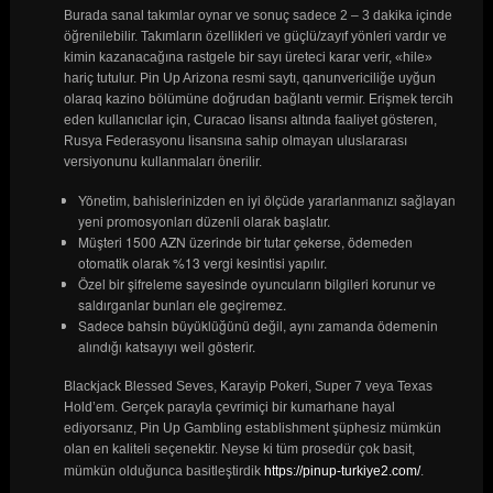
Burada sanal takımlar oynar ve sonuç sadece 2 – 3 dakika içinde
öğrenilebilir. Takımların özellikleri ve güçlü/zayıf yönleri vardır ve
kimin kazanacağına rastgele bir sayı üreteci karar verir, «hile»
hariç tutulur. Pin Up Arizona resmi saytı, qanunvericiliğe uyğun
olaraq kazino bölümüne doğrudan bağlantı vermir. Erişmek tercih
eden kullanıcılar için, Curacao lisansı altında faaliyet gösteren,
Rusya Federasyonu lisansına sahip olmayan uluslararası
versiyonunu kullanmaları önerilir.
Yönetim, bahislerinizden en iyi ölçüde yararlanmanızı sağlayan
yeni promosyonları düzenli olarak başlatır.
Müşteri 1500 AZN üzerinde bir tutar çekerse, ödemeden
otomatik olarak %13 vergi kesintisi yapılır.
Özel bir şifreleme sayesinde oyuncuların bilgileri korunur ve
saldırganlar bunları ele geçiremez.
Sadece bahsin büyüklüğünü değil, aynı zamanda ödemenin
alındığı katsayıyı weil gösterir.
Blackjack Blessed Seves, Karayip Pokeri, Super 7 veya Texas
Hold’em. Gerçek parayla çevrimiçi bir kumarhane hayal
ediyorsanız, Pin Up Gambling establishment şüphesiz mümkün
olan en kaliteli seçenektir. Neyse ki tüm prosedür çok basit,
mümkün olduğunca basitleştirdik
https://pinup-turkiye2.com/
.