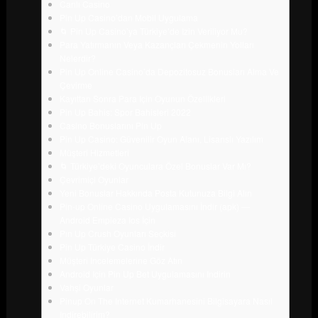
Canlı Casino
Pin Up Casino’dan Mobil Uygulama
🌀 Pin Up Casino’ya Türkiye’de Izin Veriliyor Mu?
Para Yatırmanın Veya Kazançları Çekmenin Yolları
Nelerdir?
Pin Up Online Casino’da Depozitosuz Bonusları Alma Ve
Çevirme
Kayıttan Sonra Para Için Oyunun Özellikleri
Pin Up Bahis: Spor Bahisleri 2022
Casino Bonuslarını Pin Up
Pin Up Casino: Güvenilir Oyun Alanı, Lisanslı Yazılım
Müşteri Hizmetleri
🌀 Türkiye’deki Oyunculara Özel Bonuslar Var Mı?
Çevrimiçi Oyunlar
Yeni Bonuslar Hakkında Posta Kutunuza Bilgi Alın
Pin-up Online Casino Uygulamasını İndir (apk) —
Android Empieza Ios İçin
Pın Up Crush Oyunları Seçkisi
Pin Up Türkiye Casino İndir
Müşteri Incelemelerine Göz Atın
Android Için Pin Up Bet Uygulamasını Indirin
Vahşi Oyunlar
Pinup On The Internet Kumarhanesini Bilgisayara Nasıl
Indirebilirim?