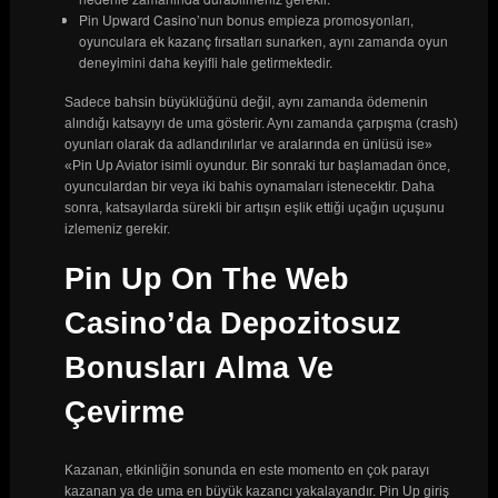
Pin Upward Casino’nun bonus empieza promosyonları,
oyunculara ek kazanç fırsatları sunarken, aynı zamanda oyun
deneyimini daha keyifli hale getirmektedir.
Sadece bahsin büyüklüğünü değil, aynı zamanda ödemenin
alındığı katsayıyı de uma gösterir. Aynı zamanda çarpışma (crash)
oyunları olarak da adlandırılırlar ve aralarında en ünlüsü ise»
«Pin Up Aviator isimli oyundur. Bir sonraki tur başlamadan önce,
oyunculardan bir veya iki bahis oynamaları istenecektir. Daha
sonra, katsayılarda sürekli bir artışın eşlik ettiği uçağın uçuşunu
izlemeniz gerekir.
Pin Up On The Web
Casino’da Depozitosuz
Bonusları Alma Ve
Çevirme
Kazanan, etkinliğin sonunda en este momento en çok parayı
kazanan ya de uma en büyük kazancı yakalayandır. Pin Up giriş