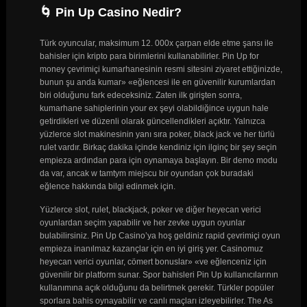
🌀 Pin Up Casino Nedir?
Türk oyuncular, maksimum 12. 000x çarpan elde etme şansı ile
bahisler için kripto para birimlerini kullanabilirler. Pin Up for
money çevrimiçi kumarhanesinin resmi sitesini ziyaret ettiğinizde,
bunun şu anda kumar» «eğlencesi ile en güvenilir kurumlardan
biri olduğunu fark edeceksiniz. Zaten ilk girişten sonra,
kumarhane sahiplerinin your ex şeyi olabildiğince uygun hale
getirdikleri ve düzenli olarak güncellendikleri açıktır. Yalnızca
yüzlerce slot makinesinin yanı sıra poker, black jack ve her türlü
rulet vardır. Birkaç dakika içinde kendiniz için ilginç bir şey seçin
empieza ardından para için oynamaya başlayın. Bir demo modu
da var, ancak w tamtym miejscu bir oyundan çok buradaki
eğlence hakkında bilgi edinmek için.
Yüzlerce slot, rulet, blackjack, poker ve diğer heyecan verici
oyunlardan seçim yapabilir ve her zevke uygun oyunlar
bulabilirsiniz. Pin Up Casino’ya hoş geldiniz rapid çevrimiçi oyun
empieza inanılmaz kazançlar için en iyi giriş yer. Casinomuz
heyecan verici oyunlar, cömert bonuslar» «ve eğlenceniz için
güvenilir bir platform sunar. Spor bahisleri Pin Up kullanıcılarının
kullanımına açık olduğunu da belirtmek gerekir. Türkler popüler
sporlara bahis oynayabilir ve canlı maçları izleyebilirler. The As