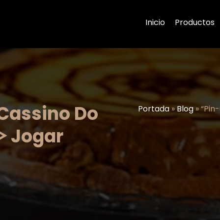
Inicio
Productos
 Cassino Do
Portada
»
Blog
»
“Pin-
 ᐈ Jogar