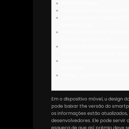
Bônus Semanais
Instruções Pra Registro No Pi
Máquinas Caça-níqueis De Ca
Online Pin-up
Saiba Como Instalar O Aplica
Seu Dispositivo Móvel
Recebendo E Apostando Bôn
Depósito No Cassino On-line 
Qual É A Popularidade Perfor
No Brasil?
Pin Up – U Site Oficial Simply N
Em o dispositivo móvel, u design do
pode baixar the versão do smartp
os informações estão atualizados,
desenvolvedores. Ele pode servir 
esqueça de que así prêmio deve se