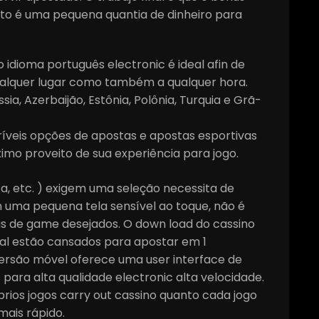
ito é uma pequena quantia de dinheiro para
 idioma português electronic é ideal afin de
ualquer lugar como também a qualquer hora.
ssia, Azerbaijão, Estônia, Polônia, Turquia e Grã-
ríveis opções de apostas e apostas esportivas
imo proveito de sua experiência para jogo.
a, etc. ) exigem uma seleção necessita de
uma pequena tela sensível ao toque, não é
tas de game desejados. O down load do cassino
ual estão cansados para apostar em 1
ersão móvel oferece uma user interface de
 para alta qualidade electronic alta velocidade.
prios jogos carry out cassino quanto cada jogo
mais rápido.