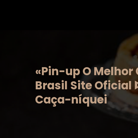
Saltar
al
contenido
«Pin-up O Melhor
Brasil Site Oficial
Caça-níquei