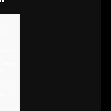
Na
 Móvel
dade De
os
ino Pin
ino Do